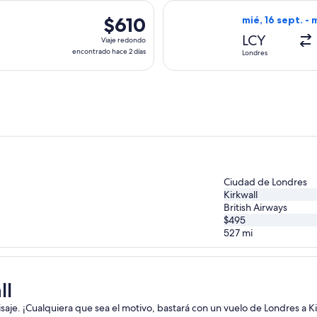
hace
 con salida el mar, 20 oct. desde Londres hacia Kirkwall, con r
Seleccionar vuel
2
$610
$610
mié, 16 sept. - 
días
Viaje
LCY
Viaje redondo
redondo,
encontrado hace 2 días
Londres
encontrado
hace
2
días
Ciudad de Londres
Kirkwall
British Airways
$495
527
mi
ll
isaje. ¡Cualquiera que sea el motivo, bastará con un vuelo de Londres a Ki