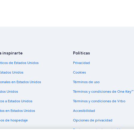
Hoteles con estacionamiento en Is
Hoteles que aceptan mascotas en I
Posadas en Islas Orkney
Hoteles en St. Mary's
Apartamentos en Kirkwall
Hoteles 3 estrellas en Evie
a inspirarte
Políticas
sticos de Estados Unidos
Privacidad
Estados Unidos
Cookies
ionales en Estados Unidos
Términos de uso
ados Unidos
Términos y condiciones de One Key™
tos a Estados Unidos
Términos y condiciones de Vrbo
tos en Estados Unidos
Accesibilidad
ipos de hospedaje
Opciones de privacidad
Pautas y reporte de contenido