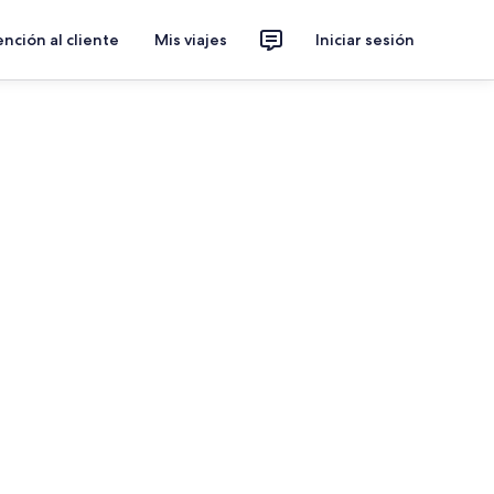
nción al cliente
Mis viajes
Iniciar sesión