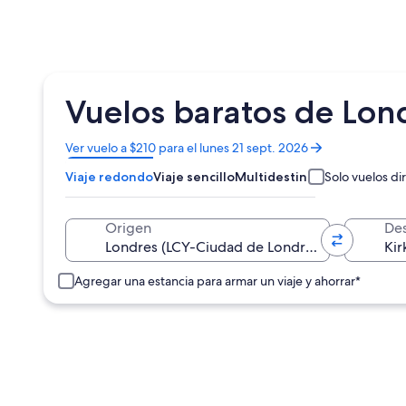
Vuelos baratos de Lond
Se
Ver vuelo a $210 para el lunes 21 sept. 2026
abrirá
Viaje redondo
Viaje sencillo
Multidestino
Solo vuelos di
en
una
nueva
Origen
Des
ventana
Agregar una estancia para armar un viaje y ahorrar*