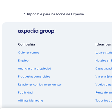
Hoteles con bar en Islas Orkney
Hoteles con restaurante en Islas Orkney
*Disponible para los socios de Expedia.
Hoteles en Islas Orkney
Hoteles en Isla Sanday
Hoteles en Dounby
Hoteles en Kirkwall
Compañía
Ideas par
Hoteles en Isla Hoy
Quiénes somos
Lugares turí
Empleo
Hoteles en 
Anunciar una propiedad
Casas vacac
Propuestas comerciales
Viajes a Est
Relaciones con los inversionistas
Vuelos bara
Publicidad
Renta de au
Affiliate Marketing
Todos los t