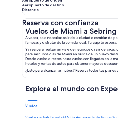
Aeropuerto de origen
Aeropuerto de destino
Distancia
Reserva con confianza
Vuelos de Miami a Sebring
Vuelos de Miami a Sebring
A veces, solo necesitas salir de la ciudad o cambiar de p
famosas y disfrutar de la comida local. Tu viaje te espera
Ya sea para realizar un viaje de negocios o salir de vacac
para salir unos días de Miami en busca de un nuevo desti
Desde vuelos directos hasta vuelos con llegadas en la ma
hoteles y rentas de autos para obtener mayores descuen
¿Listo para alcanzar las nubes? Reserva todos tus planes 
Explora el mundo con Expe
Vuelos
Vuelos de Antofagasta (ANF) a Aeropuerto de Punta Go