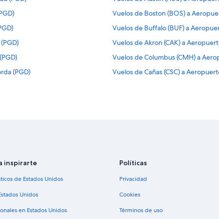
(PGD)
Vuelos de Boston (BOS) a Aeropue
PGD)
Vuelos de Buffalo (BUF) a Aeropue
 (PGD)
Vuelos de Akron (CAK) a Aeropuer
 (PGD)
Vuelos de Columbus (CMH) a Aero
orda (PGD)
Vuelos de Cañas (CSC) a Aeropuer
e Punta Gorda (PGD)
Vuelos de Denver (DEN) a Aeropue
PGD)
Vuelos de Des Moines (DSM) a Aer
)
Vuelos de Gulfport (GPT) a Aeropu
a (PGD)
Vuelos de Houston (HOU) a Aeropu
da (PGD)
Vuelos de Wichita (ICT) a Aeropue
da (PGD)
Vuelos de Wisconsin Rapids (ISW)
a inspirarte
Políticas
da (PGD)
Vuelos de Nueva York (JFK) a Aer
sticos de Estados Unidos
Privacidad
 (PGD)
Vuelos de Nueva York (LGA) a Aer
Estados Unidos
Cookies
da (PGD)
Vuelos de Logan (LGU) a Aeropuer
ionales en Estados Unidos
Términos de uso
GD)
Vuelos de La Crosse (LSE) a Aerop