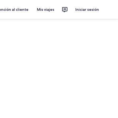
nción al cliente
Mis viajes
Iniciar sesión