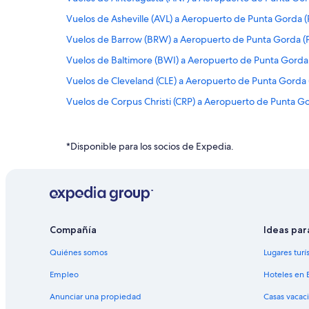
Vuelos de Asheville (AVL) a Aeropuerto de Punta Gorda 
Vuelos de Barrow (BRW) a Aeropuerto de Punta Gorda (
Vuelos de Baltimore (BWI) a Aeropuerto de Punta Gorda
Vuelos de Cleveland (CLE) a Aeropuerto de Punta Gorda
Vuelos de Corpus Christi (CRP) a Aeropuerto de Punta G
Vuelos de Colonia del Sacramento (CYR) a Aeropuerto d
Vuelos de Detroit (DET) a Aeropuerto de Punta Gorda (
*Disponible para los socios de Expedia.
Vuelos de Flint (FNT) a Aeropuerto de Punta Gorda (PGD
Vuelos de Greenville (GSP) a Aeropuerto de Punta Gord
Vuelos de Washington (IAD) a Aeropuerto de Punta Gor
Vuelos de Indianápolis (IND) a Aeropuerto de Punta Gor
Compañía
Ideas par
Vuelos de Jacksonville (JAX) a Aeropuerto de Punta Gor
Quiénes somos
Lugares turí
Vuelos de Lexington (LEX) a Aeropuerto de Punta Gorda
Empleo
Hoteles en 
Vuelos de Long Beach (LGB) a Aeropuerto de Punta Gor
Anunciar una propiedad
Casas vacac
Vuelos de Laredo (LRD) a Aeropuerto de Punta Gorda (P