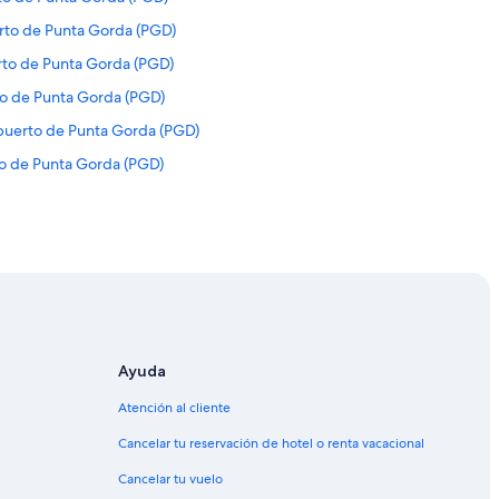
rto de Punta Gorda (PGD)
rto de Punta Gorda (PGD)
to de Punta Gorda (PGD)
puerto de Punta Gorda (PGD)
to de Punta Gorda (PGD)
rto de Punta Gorda (PGD)
opuerto de Punta Gorda (PGD)
erto de Punta Gorda (PGD)
erto de Punta Gorda (PGD)
rto de Punta Gorda (PGD)
 a Aeropuerto de Punta Gorda (PGD)
Ayuda
opuerto de Punta Gorda (PGD)
Atención al cliente
opuerto de Punta Gorda (PGD)
Cancelar tu reservación de hotel o renta vacacional
to de Punta Gorda (PGD)
Cancelar tu vuelo
uerto de Punta Gorda (PGD)