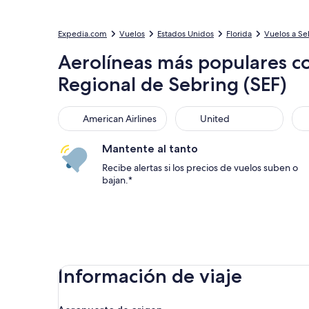
Expedia.com
Vuelos
Estados Unidos
Florida
Vuelos a Se
Aerolíneas más populares c
Regional de Sebring (SEF)
American Airlines
United
Sou
American Airlines
United
Mantente al tanto
Recibe alertas si los precios de vuelos suben o
bajan.*
Información de viaje