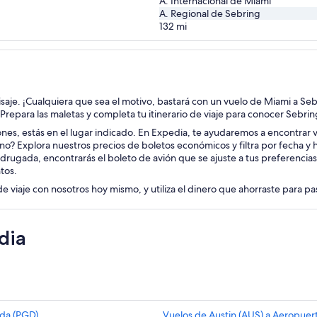
A. Internacional de Miami
A. Regional de Sebring
132
mi
aisaje. ¡Cualquiera que sea el motivo, bastará con un vuelo de Miami a Seb
. Prepara las maletas y completa tu itinerario de viaje para conocer Sebrin
iones, estás en el lugar indicado. En Expedia, te ayudaremos a encontrar vu
no? Explora nuestros precios de boletos económicos y filtra por fecha y
drugada, encontrarás el boleto de avión que se ajuste a tus preferencias
tos.
de viaje con nosotros hoy mismo, y utiliza el dinero que ahorraste para p
dia
rda (PGD)
Vuelos de Austin (AUS) a Aeropuer