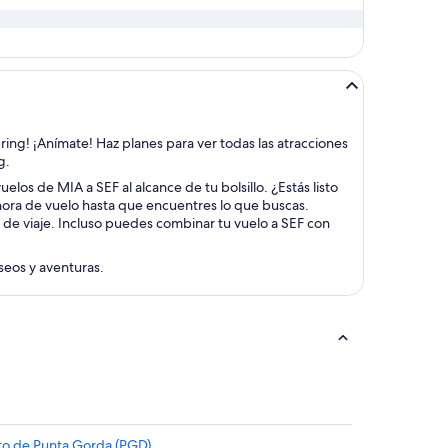
ring! ¡Anímate! Haz planes para ver todas las atracciones
g.
elos de MIA a SEF al alcance de tu bolsillo. ¿Estás listo
 hora de vuelo hasta que encuentres lo que buscas.
 de viaje. Incluso puedes combinar tu vuelo a SEF con
aseos y aventuras.
to de Punta Gorda (PGD)