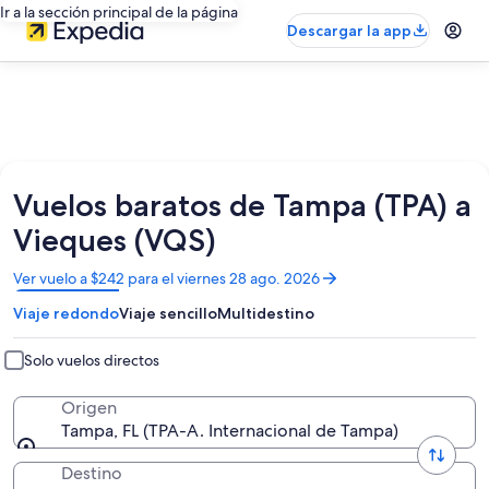
Ir a la sección principal de la página
Descargar la app
Vuelos baratos de Tampa (TPA) a
Vieques (VQS)
Se
Ver vuelo a $242 para el viernes 28 ago. 2026
abrirá
Viaje redondo
Viaje sencillo
Multidestino
en
una
nueva
Solo vuelos directos
ventana
Origen
Tampa, FL (TPA-A. Internacional de Tampa)
Destino