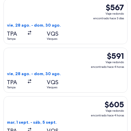
Seleccionar vuelo de American Airlines, con salida el vie, 
$567
$567
Viaje
Viaje redondo
redondo,
encontrado hace 3 días
encontrado
vie, 28 ago. - dom, 30 ago.
hace
TPA
VQS
3
Tampa
Vieques
días
Seleccionar vuelo de American Airlines, con salida el vie, 
$591
$591
Viaje
Viaje redondo
redondo,
encontrado hace 4 horas
encontrad
vie, 28 ago. - dom, 30 ago.
hace
TPA
VQS
4
Tampa
Vieques
horas
Seleccionar vuelo de JetBlue Airways, con salida el mar, 1 s
$605
$605
Viaje
Viaje redondo
redondo,
encontrado hace 4 horas
encontrado
mar, 1 sept. - sáb, 5 sept.
hace
TPA
VQS