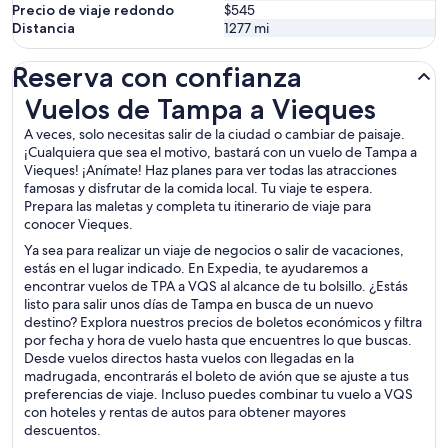
Precio de viaje redondo
$545
Distancia
1277
mi
Reserva con confianza
Vuelos de Tampa a Vieques
Vuelos de Tampa a Vieques
A veces, solo necesitas salir de la ciudad o cambiar de paisaje.
¡Cualquiera que sea el motivo, bastará con un vuelo de Tampa a
Vieques! ¡Anímate! Haz planes para ver todas las atracciones
famosas y disfrutar de la comida local. Tu viaje te espera.
Prepara las maletas y completa tu itinerario de viaje para
conocer Vieques.
Ya sea para realizar un viaje de negocios o salir de vacaciones,
estás en el lugar indicado. En Expedia, te ayudaremos a
encontrar vuelos de TPA a VQS al alcance de tu bolsillo. ¿Estás
listo para salir unos días de Tampa en busca de un nuevo
destino? Explora nuestros precios de boletos económicos y filtra
por fecha y hora de vuelo hasta que encuentres lo que buscas.
Desde vuelos directos hasta vuelos con llegadas en la
madrugada, encontrarás el boleto de avión que se ajuste a tus
preferencias de viaje. Incluso puedes combinar tu vuelo a VQS
con hoteles y rentas de autos para obtener mayores
descuentos.