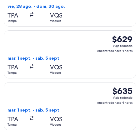
encontrad
vie, 28 ago. - dom, 30 ago.
hace
TPA
VQS
3
Tampa
Vieques
días
Seleccionar vuelo de JetBlue Airways, con salida el mar, 1 s
$629
$629
Viaje
Viaje redondo
redondo,
encontrado hace 4 horas
encontrado
mar, 1 sept. - sáb, 5 sept.
hace
TPA
VQS
4
Tampa
Vieques
horas
Seleccionar vuelo de Delta, con salida el mar, 1 sept. desde
$635
$635
Viaje
Viaje redondo
redondo,
encontrado hace 4 horas
encontrado
mar, 1 sept. - sáb, 5 sept.
hace
TPA
VQS
4
Tampa
Vieques
horas