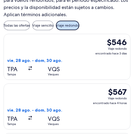
para vuelos rendondos, para el periodo especificado. Los
precios y la disponibilidad están sujetos a cambios.
Aplican términos adicionales.
Todas las ofertas
Viaje sencillo
Viaje redondo
Seleccionar vuelo de American Airlines, con salida el vie, 
$546
$546
Viaje
Viaje redondo
redondo,
encontrado hace 3 días
encontrado
vie, 28 ago. - dom, 30 ago.
hace
TPA
VQS
3
Tampa
Vieques
días
Seleccionar vuelo de American Airlines, con salida el vie, 
$567
$567
Viaje
Viaje redondo
redondo,
encontrado hace 4 horas
encontrado
vie, 28 ago. - dom, 30 ago.
hace
TPA
VQS
4
Tampa
Vieques
horas