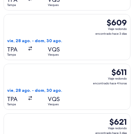
4
Tampa
Vieques
horas
Seleccionar vuelo de American Airlines, con salida el vie, 
$609
$609
Viaje
Viaje redondo
redondo,
encontrado hace 3 días
encontrado
vie, 28 ago. - dom, 30 ago.
hace
TPA
VQS
3
Tampa
Vieques
días
Seleccionar vuelo de American Airlines, con salida el vie, 
$611
$611
Viaje
Viaje redondo
redondo,
encontrado hace 4 horas
encontrad
vie, 28 ago. - dom, 30 ago.
hace
TPA
VQS
4
Tampa
Vieques
horas
Seleccionar vuelo de JetBlue Airways, con salida el vie, 28
$621
$621
Viaje
Viaje redondo
redondo,
encontrado hace 3 días