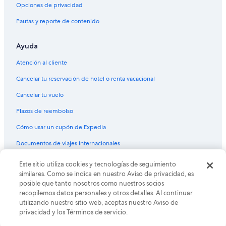
Opciones de privacidad
Pautas y reporte de contenido
Ayuda
Atención al cliente
Cancelar tu reservación de hotel o renta vacacional
Cancelar tu vuelo
Plazos de reembolso
Cómo usar un cupón de Expedia
Documentos de viajes internacionales
Este sitio utiliza cookies y tecnologías de seguimiento
© 2026 Expedia, Inc., una empresa de Expedia Group. Todos los
derechos reservados. Expedia y el logo de Expedia son marcas
similares. Como se indica en nuestro Aviso de privacidad, es
registradas o marcas comerciales de Expedia, Inc. CST# 2029030-50.
posible que tanto nosotros como nuestros socios
recopilemos datos personales y otros detalles. Al continuar
utilizando nuestro sitio web, aceptas nuestro Aviso de
privacidad y los Términos de servicio.