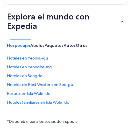
Explora el mundo con
Expedia
Hospedajes
Vuelos
Paquetes
Autos
Otros
Hoteles en Yeonsu-gu
Hoteles en Yeongheung
Hoteles en Songdo
Hoteles de Best Western en Seo-gu
Resorts en Isla Wolmido
Hoteles familiares en Isla Wolmido
Hoteles con vista en Isla Wolmido
Residencias en Estación de metro de Techno Park
*Disponible para los socios de Expedia.
Hoteles cerca de Playa Eurwangni