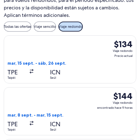
para vuelos rendondos, para el periodo especificado. Los
precios y la disponibilidad están sujetos a cambios.
Aplican términos adicionales.
Todas las ofertas
Viaje sencillo
Viaje redondo
Seleccionar vuelo de Scoot, con salida el mar, 15 sept. desde 
$134
$134
Viaje
Viaje redondo
redondo,
Precio actual
Precio
mar, 15 sept. - sáb, 26 sept.
actual
TPE
ICN
Taipéi
Seúl
Seleccionar vuelo de Scoot, con salida el mar, 8 sept. desde 
$144
$144
Viaje
Viaje redondo
redondo,
encontrado hace 9 horas
encontrado
mar, 8 sept. - mar, 15 sept.
hace
TPE
ICN
9
Taipéi
Seúl
horas