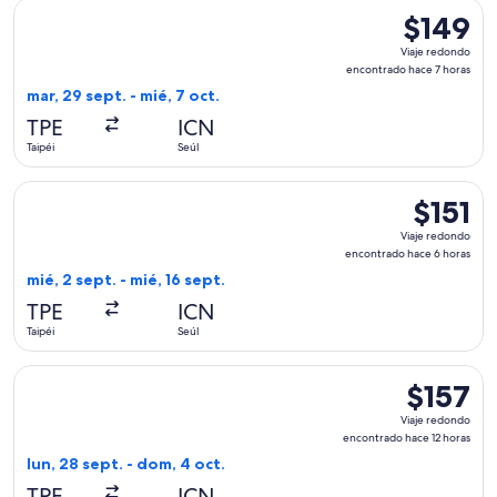
Seleccionar vuelo de Scoot, con salida el mar, 29 sept. desde
$149
$149
Viaje
Viaje redondo
redondo,
encontrado hace 7 horas
encontrado
mar, 29 sept. - mié, 7 oct.
hace
TPE
ICN
7
Taipéi
Seúl
horas
Seleccionar vuelo de Scoot, con salida el mié, 2 sept. desde 
$151
$151
Viaje
Viaje redondo
redondo,
encontrado hace 6 horas
encontrad
mié, 2 sept. - mié, 16 sept.
hace
TPE
ICN
6
Taipéi
Seúl
horas
Seleccionar vuelo de Scoot, con salida el lun, 28 sept. desde
$157
$157
Viaje
Viaje redondo
redondo,
encontrado hace 12 horas
encontrad
lun, 28 sept. - dom, 4 oct.
hace
TPE
ICN