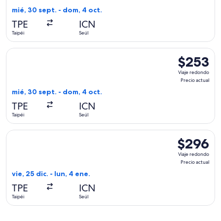
Precio
mié, 30 sept. - dom, 4 oct.
actual
TPE
ICN
Taipéi
Seúl
Seleccionar vuelo de Asiana Airlines, con salida el mié, 30 s
$253
$253
Viaje
Viaje redondo
redondo,
Precio actual
Precio
mié, 30 sept. - dom, 4 oct.
actual
TPE
ICN
Taipéi
Seúl
Seleccionar vuelo de Shandong Airlines, con salida el vie, 25 
$296
$296
Viaje
Viaje redondo
redondo,
Precio actual
Precio
vie, 25 dic. - lun, 4 ene.
actual
TPE
ICN
Taipéi
Seúl