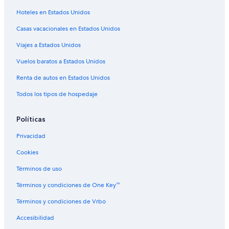
Hoteles de lujo en Inch'on
Hoteles en Estados Unidos
Hoteles con restaurante en Inch'on
Casas vacacionales en Estados Unidos
Apartamentos en Estación de metro de Central Park
Viajes a Estados Unidos
Hoteles en Jung-gu
Vuelos baratos a Estados Unidos
Hoteles cerca de Terminal de pasajeros del puerto de Incheon
Renta de autos en Estados Unidos
Hoteles en Barrio chino de Incheon
Todos los tipos de hospedaje
Hoteles en Dongyang-dong
Hoteles en Bupyeong
Políticas
Hoteles en Guwol-dong
Privacidad
Hoteles en Namdong-gu
Cookies
Términos de uso
Términos y condiciones de One Key™
Términos y condiciones de Vrbo
Accesibilidad