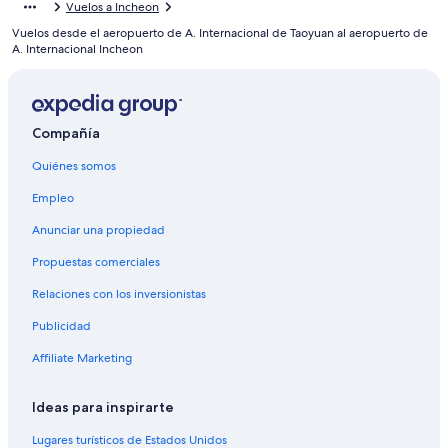
Vuelos a Incheon
Hoteles en Complejo de apartamentos Solbit Jugong 1
Vuelos desde el aeropuerto de A. Internacional de Taoyuan al aeropuerto de
Resorts en Incheon
A. Internacional Incheon
Apartamentos en Incheon
Hostales en Incheon
Compañía
Hoteles con casino en Incheon
Quiénes somos
Hoteles de lujo en Incheon
Hoteles baratos en Incheon
Empleo
Hoteles con traslado del/al aeropuerto en Incheon
Anunciar una propiedad
Hoteles para fumadores en Incheon
Propuestas comerciales
Hoteles en Incheon
Relaciones con los inversionistas
Hoteles cerca de Parque ecológico y antigua planta de
Publicidad
producción de sal de Sorae
Affiliate Marketing
Hoteles 5 estrellas en Inch'on
Resorts en Inch'on
Ideas para inspirarte
Hoteles con casino en Inch'on
Lugares turísticos de Estados Unidos