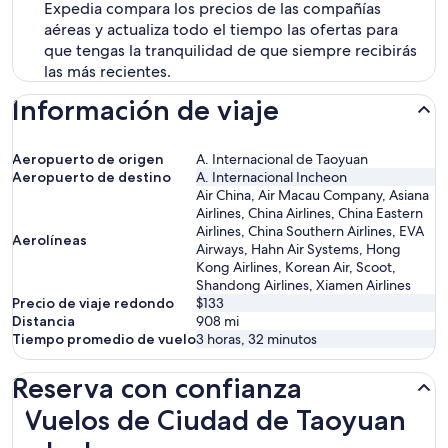
Expedia compara los precios de las compañías
aéreas y actualiza todo el tiempo las ofertas para
que tengas la tranquilidad de que siempre recibirás
las más recientes.
Información de viaje
Aeropuerto de origen
A. Internacional de Taoyuan
Aeropuerto de destino
A. Internacional Incheon
Air China, Air Macau Company, Asiana
Airlines, China Airlines, China Eastern
Airlines, China Southern Airlines, EVA
Aerolíneas
Airways, Hahn Air Systems, Hong
Kong Airlines, Korean Air, Scoot,
Shandong Airlines, Xiamen Airlines
Precio de viaje redondo
$133
Distancia
908
mi
Tiempo promedio de vuelo
3 horas, 32 minutos
Reserva con confianza
Vuelos de Ciudad de Taoyuan a Incheon
Vuelos de Ciudad de Taoyuan