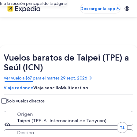
Ir a la sección principal de la página
Descargar la app
Vuelos baratos de Taipei (TPE) a
Seúl (ICN)
Se
Ver vuelo a $67 para el martes 29 sept. 2026
abrirá
Viaje redondo
Viaje sencillo
Multidestino
en
una
nueva
Solo vuelos directos
ventana
Origen
Taipei (TPE-A. Internacional de Taoyuan)
Destino