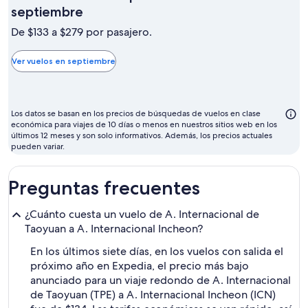
El
septiembre
mes
De $133 a $279 por pasajero.
más
barato
Ver vuelos en septiembre
para
volar
suele
Los datos se basan en los precios de búsquedas de vuelos en clase
ser
económica para viajes de 10 días o menos en nuestros sitios web en los
últimos 12 meses y son solo informativos. Además, los precios actuales
septiembre
pueden variar.
Preguntas frecuentes
¿Cuánto cuesta un vuelo de A. Internacional de
Taoyuan a A. Internacional Incheon?
En los últimos siete días, en los vuelos con salida el
próximo año en Expedia, el precio más bajo
anunciado para un viaje redondo de A. Internacional
de Taoyuan (TPE) a A. Internacional Incheon (ICN)