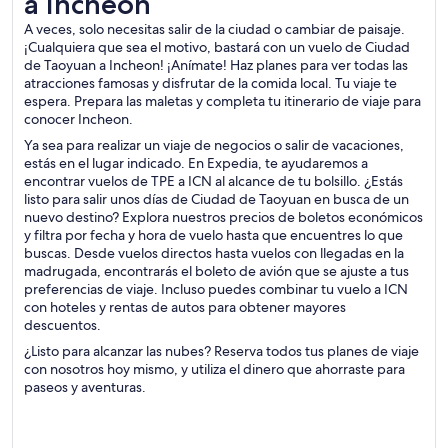
a Incheon
A veces, solo necesitas salir de la ciudad o cambiar de paisaje.
¡Cualquiera que sea el motivo, bastará con un vuelo de Ciudad
de Taoyuan a Incheon! ¡Anímate! Haz planes para ver todas las
atracciones famosas y disfrutar de la comida local. Tu viaje te
espera. Prepara las maletas y completa tu itinerario de viaje para
conocer Incheon.
Ya sea para realizar un viaje de negocios o salir de vacaciones,
estás en el lugar indicado. En Expedia, te ayudaremos a
encontrar vuelos de TPE a ICN al alcance de tu bolsillo. ¿Estás
listo para salir unos días de Ciudad de Taoyuan en busca de un
nuevo destino? Explora nuestros precios de boletos económicos
y filtra por fecha y hora de vuelo hasta que encuentres lo que
buscas. Desde vuelos directos hasta vuelos con llegadas en la
madrugada, encontrarás el boleto de avión que se ajuste a tus
preferencias de viaje. Incluso puedes combinar tu vuelo a ICN
con hoteles y rentas de autos para obtener mayores
descuentos.
¿Listo para alcanzar las nubes? Reserva todos tus planes de viaje
con nosotros hoy mismo, y utiliza el dinero que ahorraste para
paseos y aventuras.