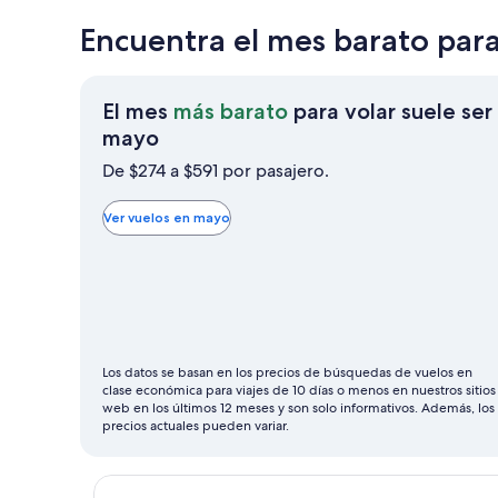
Encuentra el mes barato par
El mes
más barato
para volar suele ser
El
mayo
mes
De $274 a $591 por pasajero.
más
barato
Ver vuelos en mayo
para
volar
suele
ser
mayo
Los datos se basan en los precios de búsquedas de vuelos en
clase económica para viajes de 10 días o menos en nuestros sitios
web en los últimos 12 meses y son solo informativos. Además, los
precios actuales pueden variar.