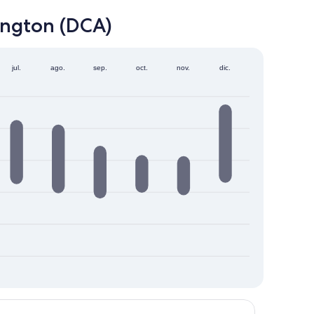
ington (DCA)
jul.
ago.
sep.
oct.
nov.
dic.