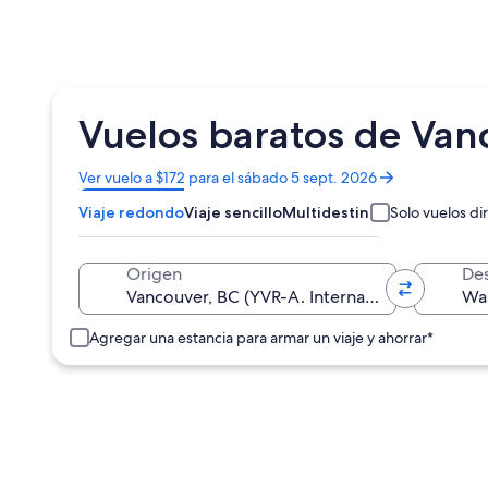
Vuelos baratos de Van
Se
Ver vuelo a $172 para el sábado 5 sept. 2026
abrirá
Viaje redondo
Viaje sencillo
Multidestino
Solo vuelos di
en
una
nueva
Origen
Des
ventana
Agregar una estancia para armar un viaje y ahorrar*