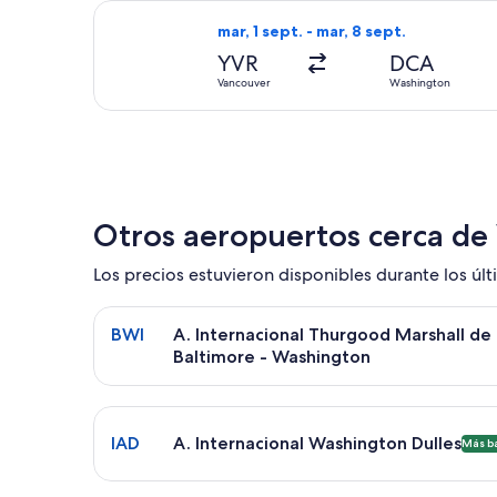
Seleccionar vuelo de Delta, con sali
mar, 1 sept. - mar, 8 sept.
YVR
DCA
Vancouver
Washington
Otros aeropuertos cerca d
Los precios estuvieron disponibles durante los últi
Seleccionar vuelo a A. Internacional Thurgood Ma
BWI
A. Internacional Thurgood Marshall de
Baltimore - Washington
Seleccionar vuelo a A. Internacional Washington D
IAD
A. Internacional Washington Dulles
Más b