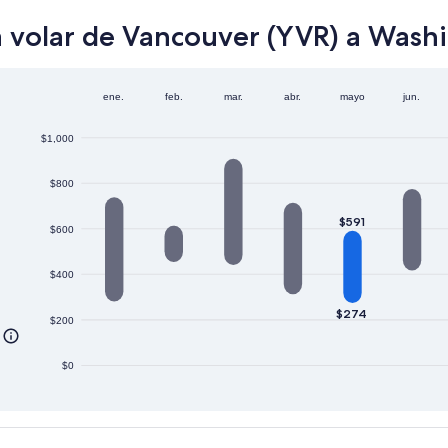
a volar de Vancouver (YVR) a Wash
ene.
feb.
mar.
abr.
mayo
jun.
$1,000
$800
$591
$600
$400
$274
$200
$0