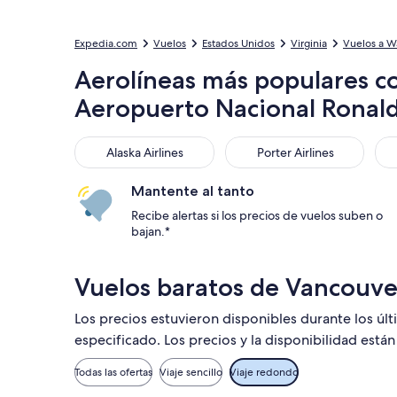
Expedia.com
Vuelos
Estados Unidos
Virginia
Vuelos a W
Aerolíneas más populares c
Aeropuerto Nacional Ronal
Alaska Airlines
Porter Airlines
We
Alaska Airlines
Porter Airlines
Mantente al tanto
Recibe alertas si los precios de vuelos suben o
bajan.*
Vuelos baratos de Vancouve
Los precios estuvieron disponibles durante los úl
especificado. Los precios y la disponibilidad está
Todas las ofertas
Viaje sencillo
Viaje redondo