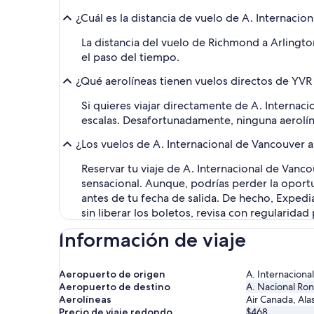
¿Cuál es la distancia de vuelo de A. Internac
La distancia del vuelo de Richmond a Arlington
el paso del tiempo.
¿Qué aerolíneas tienen vuelos directos de YV
Si quieres viajar directamente de A. Interna
escalas. Desafortunadamente, ninguna aerolín
¿Los vuelos de A. Internacional de Vancouver 
Reservar tu viaje de A. Internacional de Van
sensacional. Aunque, podrías perder la oport
antes de tu fecha de salida. De hecho, Expedia
sin liberar los boletos, revisa con regularida
Información de viaje
Aeropuerto de origen
A. Internaciona
Aeropuerto de destino
A. Nacional Ro
Aerolíneas
Air Canada, Alas
Precio de viaje redondo
$468