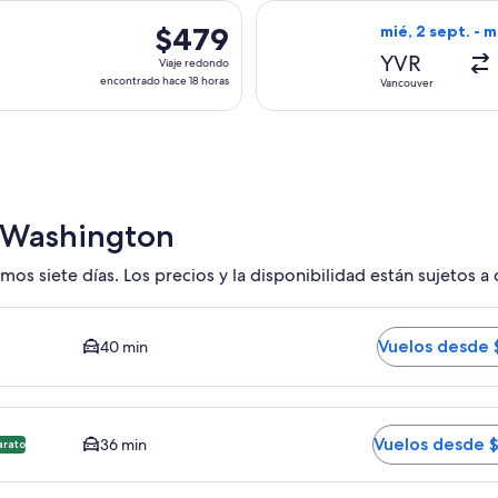
hace
da el mar, 1 sept. desde Vancouver hacia Washington, con regre
Seleccionar vuel
5
$479
$479
mié, 2 sept. - m
días
Viaje
YVR
Viaje redondo
redondo,
encontrado hace 18 horas
Vancouver
encontrado
hace
18
horas
e Washington
mos siete días. Los precios y la disponibilidad están sujetos a
rshall de Baltimore - Washington BWI. El tiempo promedio del
Vuelos desde 
40 min
ulles IAD. Opción más barata disponible. El tiempo promedio 
Vuelos desde 
36 min
arato