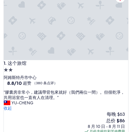
这个旅馆
1. 这个旅馆
2.0
星
阿姆斯特丹市中心
住
8.8
8.8/10
超赞
（380 条点评）
分，
宿
“
“膠囊房非常小，建議帶背包來就好（我們兩位一間）。但很乾淨，
总
膠
共用浴室也一直有人在清理。”
分
囊
YU-CHENG
10，
房
收起
超
非
每晚 $63
赞，
常
（380
新
总价 $86
小
条
价
8 月 10 日 - 8 月 11 日
，
点
格
总价含税款和其他费用