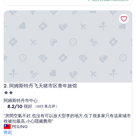
建
评）
$86
議
阿姆斯特丹飞天猪市区青年旅馆
帶
背
包
來
就
好
（
我
們
兩
位
一
間
）
阿姆斯特丹飞天猪市区青年旅馆
2. 阿姆斯特丹飞天猪市区青年旅馆
。
2.0
但
星
阿姆斯特丹市中心
很
住
8.2
8.2/10
乾
很好
（623 条点评）
分，
淨
宿
“
“房間空氣不好,也沒有可以放大型李的地方,住了很多家只有這家城市
总
，
房
稅被扣最高,小心隱藏費用”
分
共
間
PEILING
10，
用
空
收起
很
浴