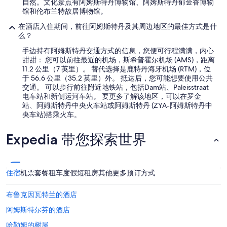
自然。文化景点有阿姆斯特丹博物馆、阿姆斯特丹郁金香博物
n
馆和伦布兰特故居博物馆。
o
i
在酒店入住期间，前往阿姆斯特丹及其周边地区的最佳方式是什
s
么？
y
,
手边持有阿姆斯特丹交通方式的信息，您便可行程满满，内心
a
甜甜： 您可以前往最近的机场，斯希普霍尔机场 (AMS)，距离
n
11.2 公里（7 英里）。 替代选择是鹿特丹海牙机场 (RTM)，位
d
于 56.6 公里（35.2 英里）外。 抵达后，您可能想要使用公共
t
交通。 可以步行前往附近地铁站，包括Dam站、Paleisstraat
h
电车站和新侧运河车站。 要更多了解该地区，可以在罗金
e
站、阿姆斯特丹中央火车站或阿姆斯特丹 (ZYA-阿姆斯特丹中
s
央车站)搭乘火车。
l
e
Expedia 带您探索世界
e
p
d
i
住宿
机票
套餐
租车
度假短租房
其他
更多预订方式
s
o
布鲁克因瓦特兰的酒店
r
d
阿姆斯特尔芬的酒店
e
r
哈勒姆的树屋