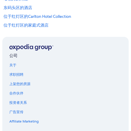
i
东码头区的酒店
s
n
位于红灯区的Carlton Hotel Collection
o
t
位于红灯区的家庭式酒店
r
位于红灯区的豪华酒店
e
c
位于红灯区的Moxy酒店
o
m
位于红灯区的Van der Valk Hotels
m
公司
位于红灯区的水上乐园酒店
e
关于
n
红灯区的酒店
d
求职招聘
e
北部荷兰的青年旅舍
d
上架您的房源
北阿姆斯特丹的酒店
.
T
合作伙伴
斯希普霍尔机场站的胶囊酒店
h
e
投资者关系
凡高博物馆附近的酒店
f
广告宣传
位于赞丹的 4 星级酒店
i
r
赞丹的民宿
Affiliate Marketing
s
t
位于赞丹的精品酒店