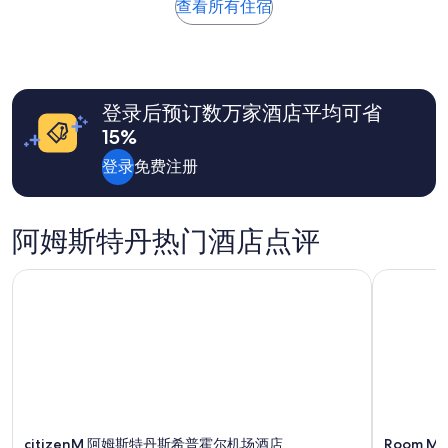
去
變
查看所有住宿
o
24
成
d
小
熱
.
时
鬧
T
内
的
h
找
B
e
登录后预订数万家酒店平均可省
到
a
y
的、
r
15%
o
2
，
u
位
登录
免费注册
適
n
成
合
g
人
獨
m
1
自
a
阿姆斯特丹热门酒店点评
晚
旅
l
住
行
e
宿
或
citizenM 阿姆斯特丹斯希普霍尔机场酒店
Room Ma
c
的
朋
o
每
友
u
晚
同
n
最
行
t
低
。
e
价
六
r
格。
人
a
价
房
n
格
空
citizenM 阿姆斯特丹斯希普霍尔机场酒店
Room Ma