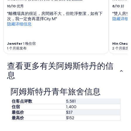
d
和
間
t
10/10
优秀
8/10
好
供
很
h
应
寬
"離機場真的很近，房間雖不大，但乾淨整潔，如有下
"雙人房
e
情
敞
次，我一定會再選擇City M"
隐藏详细
m
况
，
隐藏详细信息
a
可
房
l
能
內
e
会
有
c
有
Jennifer
1 晚住宿
Hin Cheun
獨
o
1 个月前发布
2 个月前发
所
立
u
变
的
n
动。
廁
t
查看更多有关阿姆斯特丹的信
可
所
e
能
及
息
r
需
淋
s
遵
浴
e
守
室
阿姆斯特丹青年旅舍信息
r
其
。
v
他
服
i
住客点评数
5,581
条
務
c
款。
住宿
1,400
人
e
最低价
$37
員
a
都
最高价
$152
t
相
n
當