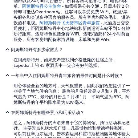
酒廊以及24 小时前台服务。所有客房均配备毛巾、电视和床
t
单。
阿姆斯特丹公主旅舍
- 如需搭乘公共交通，只需步行 2 分
i
钟即可抵达Overtoom 站。住客可以享受免费 WiFi、旅游/票
s
务服务和会说多种语言的服务员。所有客房均配备毛巾、淋浴
g
设施和电视。
阿姆斯特丹飞天猪市区青年旅馆
- 此酒店公交交
o
通便利，距阿姆斯特丹中心地铁站和新侧运河车站不到 5 分钟
o
步行距离。酒店特色包括免费 WiFi、酒吧/酒廊和24 小时前台
d
服务。所有客房均配备淋浴设施、床单和免费 WiFi。
,
t
阿姆斯特丹有多少家旅店？
h
e
在阿姆斯特丹，如果您希望找到价格低廉的住宿之所，
n
Expedia 上的 43 家酒店中一定会有好的选择。
e
i
一年当中入住阿姆斯特丹青年旅舍的最佳时间是什么时候？
g
h
用心体验全新的地方时，天气很重要，因此我们给您提供了一
b
些关于当地气候的信息： 最热的月份通常是 8 月和 7 月，平均
o
气温为 17℃，最冷的月份是 2 月和 1 月，平均气温为 5℃。阿
r
姆斯特丹的年平均降水量为 829 毫米。
h
o
在阿姆斯特丹有哪些景点和玩乐活动？
o
总之，阿姆斯特丹的声名来自于它的博物馆、骑行活动和纪念
d
碑。 主要景点包括水坝广场、凡高博物馆和赞德福特海滩。
i
可以前往辛厄尔运河、普林森运河和霍特斯植物园等地体验大
s