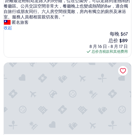
“
“距離最近輕軌站走路大約5分鐘，位在公園旁，可以走路到達熱鬧的
总
家
距
餐廳區。公共交誼空間非常大，餐廳晚上也變成熱鬧的Bar，適合獨
分
城
離
自旅行或朋友同行。六人房空間很寬敞，房內有獨立的廁所及淋浴
10，
市
最
室。服務人員都相當親切友善。”
超
稅
近
匿名旅客
赞，
被
輕
收起
（366
扣
軌
每晚 $67
条
最
站
点
高
新
总价 $89
走
评）
,
价
8 月 16 日 - 8 月 17 日
路
小
格
总价含税款和其他费用
大
心
$89
約
隱
位于Winston的St Christopher's - 招待所
5
藏
分
費
鐘
用
，
”
位
在
公
園
旁
，
可
以
走