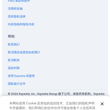
阿姆斯特丹市政区的别墅
Vrbo 条款和条件
n
安妮法兰克附近的酒店
g
无障碍设施
t
布伊克斯洛特的酒店
h
您的隐私选择
e
水坝广场附近的酒店
内容指南和报告内容
f
荷兰遗迹的民宿
e
m
帮助
阿姆斯特丹市中心的酒店
a
l
阿姆斯特丹 - 阿姆斯特尔站附近的酒店
联系我们
e
新西区的酒店
c
取消酒店或度假短租预订
o
取消航班
u
n
退款时限
t
e
使用 Expedia 优惠券
r
(
国际旅行证件
o
l
© 2026 Expedia, Inc., Expedia Group 旗下公司。保留所有权利。Expedia
d
和飞机标志是 Expedia, Inc. 在美国和/或其他国家/地区的商标或注册商
e
标。 CST# 2029030-50.
本网站使用 Cookie 及类似的追踪技术。正如我们的隐私声明
r
中所披露的，我们和我们的合作伙伴可能会收集个人信息和其
)