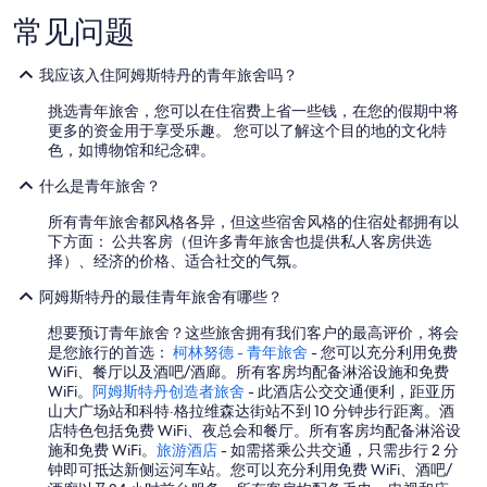
i
親
g
常见问题
切
h
友
t
善
我应该入住阿姆斯特丹的青年旅舍吗？
a
。
r
”
挑选青年旅舍，您可以在住宿费上省一些钱，在您的假期中将
e
更多的资金用于享受乐趣。 您可以了解这个目的地的文化特
b
色，如博物馆和纪念碑。
e
t
什么是青年旅舍？
t
e
所有青年旅舍都风格各异，但这些宿舍风格的住宿处都拥有以
r
下方面： 公共客房（但许多青年旅舍也提供私人客房供选
,
择）、经济的价格、适合社交的气氛。
t
h
阿姆斯特丹的最佳青年旅舍有哪些？
e
想要预订青年旅舍？这些旅舍拥有我们客户的最高评价，将会
b
是您旅行的首选：
柯林努德 - 青年旅舍
- 您可以充分利用免费
r
WiFi、餐厅以及酒吧/酒廊。所有客房均配备淋浴设施和免费
e
WiFi。
阿姆斯特丹创造者旅舍
- 此酒店公交交通便利，距亚历
a
山大广场站和科特·格拉维森达街站不到 10 分钟步行距离。酒
k
店特色包括免费 WiFi、夜总会和餐厅。所有客房均配备淋浴设
f
施和免费 WiFi。
旅游酒店
- 如需搭乘公共交通，只需步行 2 分
a
钟即可抵达新侧运河车站。您可以充分利用免费 WiFi、酒吧/
s