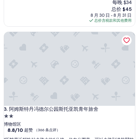
氣
每晚 $34
好，
室
不
（623
也
新
总价 $45
好
条
一
价
8 月 30 日 - 8 月 31 日
,
点
直
格
总价含税款和其他费用
也
评）
有
$45
沒
人
阿姆斯特丹冯德尔公园斯托亚凯青年旅舍
有
在
可
清
以
理
放
。
大
”
型
李
的
地
方
,
住
了
很
阿姆斯特丹冯德尔公园斯托亚凯青年旅舍
3. 阿姆斯特丹冯德尔公园斯托亚凯青年旅舍
多
2.0
家
星
博物馆区
只
住
8.8
8.8/10
有
超赞
（366 条点评）
分，
這
宿