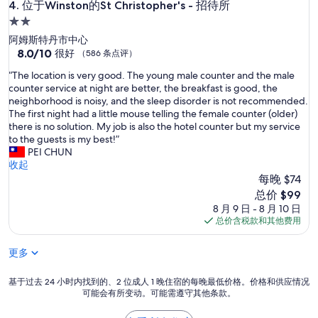
路
位于Winston的St Christopher's - 招待所
4. 位于Winston的St Christopher's - 招待所
到
2.0
達
星
阿姆斯特丹市中心
熱
住
8.0
8.0/10
鬧
很好
（586 条点评）
分，
的
宿
“
“The location is very good. The young male counter and the male
总
餐
T
counter service at night are better, the breakfast is good, the
分
廳
h
neighborhood is noisy, and the sleep disorder is not recommended.
10，
區
e
The first night had a little mouse telling the female counter (older)
很
。
l
there is no solution. My job is also the hotel counter but my service
好，
公
o
to the guests is my best!”
（586
共
c
PEI CHUN
条
交
a
收起
点
誼
t
每晚 $74
评）
空
i
間
新
总价 $99
o
非
价
8 月 9 日 - 8 月 10 日
n
常
格
总价含税款和其他费用
i
大
$99
s
，
更多
v
餐
e
廳
r
基
基于过去 24 小时内找到的、2 位成人 1 晚住宿的每晚最低价格。价格和供应情况
晚
y
可能会有所变动。可能需遵守其他条款。
于
上
g
过
也
o