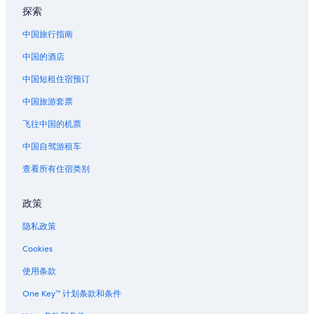
n
探索
赞丹的膳宿公寓
i
g
中国旅行指南
市中心的酒店
h
中国的酒店
t
阿姆斯特丹中央火车站的民宿
h
中国短租住宿预订
阿姆斯特丹中央火车站的胶囊酒店
a
d
中国旅游套票
阿姆斯特丹中央火车站附近的酒店
a
l
布卢门达尔的别墅
飞往中国的机票
i
斯洛特戴克的酒店
t
中国自驾游租车
t
祖德阿姆斯特的酒店
查看所有住宿类别
l
e
霍夫多尔普的公寓
m
政策
默伊登的家庭旅馆
o
u
隐私政策
环状运河的酒店
s
e
Cookies
迪尔赫丹的酒店
t
阿姆斯特丹中心地铁站附近的酒店
使用条款
e
l
阿姆斯特丹市政区的胶囊酒店
One Key™ 计划条款和条件
l
i