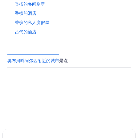
10
8
14
香槟的乡间别墅
日
月
日
11
香槟的酒店
-
日
8
香槟的私人度假屋
月
吕代的酒店
16
日
佩西科斯东的酒店
兰斯的城堡
位于兰斯的Hilton Hotels
奥布河畔阿尔西附近的城市
景点
圣瑞利安莱维拉的酒店
马恩河畔沙蒂隆的酒店
巴尔鲁瓦地区利尼的酒店
葛兰皮衣的酒店
莱恩的酒店
艾培涅的酒店
西耶里的酒店
梅斯的酒店