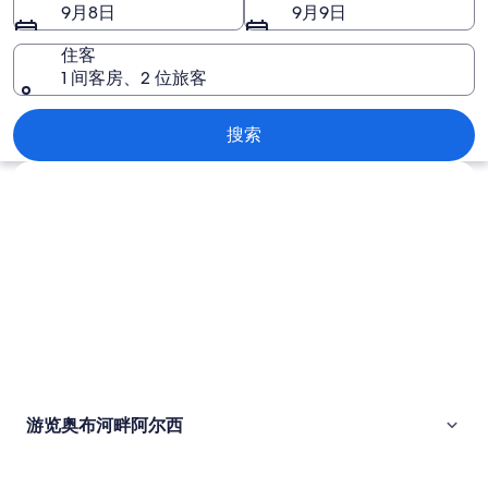
阿
9月8日
9月9日
尔
住客
西
1 间客房、2 位旅客
图
奥布河畔阿尔西
搜索
片
浏览地图
游览奥布河畔阿尔西