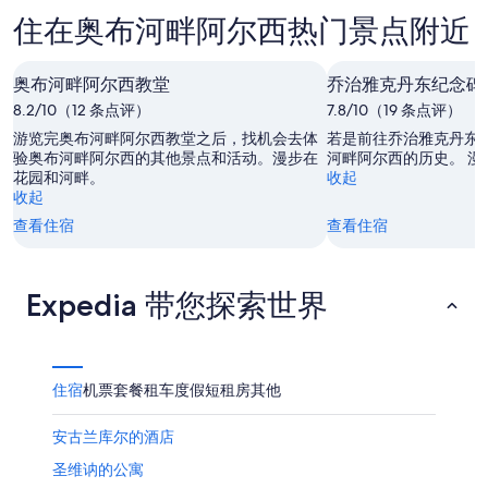
奥
河
阿
住在奥布河畔阿尔西热门景点附近
布
畔
尔
河
阿
西
畔
奥布河畔阿尔西教堂
尔
乔治雅克丹东纪念碑
今
阿
西
晚
8.2/10（12 条点评）
7.8/10（19 条点评）
尔
明
的
游览完奥布河畔阿尔西教堂之后，找机会去体
若是前往乔治雅克丹东
西
晚
价
验奥布河畔阿尔西的其他景点和活动。漫步在
河畔阿尔西的历史。 漫
花园和河畔。
收起
下
的
格，
收起
周
价
入
查看住宿
查看住宿
末
格，
住
的
入
日
价
住
期
Expedia 带您探索世界
格，
日
为
入
期
8
住
月
为
日
9
8
住宿
机票
套餐
租车
度假短租房
其他
日
月
期
-
10
为
安古兰库尔的酒店
8
日
8
月
-
月
圣维讷的公寓