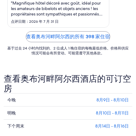
日
"Magnifique hôtel décoré avec goût, idéal pour
les amateurs de bibelots et objets anciens ! les
的
propriétaires sont sympathiques et passionnés
每
par l’histoire de ce bâtiment, sa rénovation et sa
点评日期：2026 年 7 月 31 日
晚
décoration. Enfin, le petit déjeuner est vraiment
价
au top ! À recommander !"
格
查看奥布河畔阿尔西的所有 398 家住宿
总
基于过去 24 小时内找到的、2 位成人 1 晚住宿的每晚最低价格。价格和供应
价
情况可能会有所变动。可能需遵守其他条款。
$101
查看奥布河畔阿尔西酒店的可订空
房
查
今晚
8月9日 - 8月10日
看
查
奥
明晚
8月10日 - 8月11日
看
布
查
奥
下个周末
8月14日 - 8月16日
河
看
布
畔