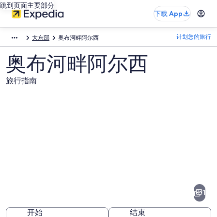
跳到页面主要部分
下载 App
计划您的旅行
大东部
奥布河畔阿尔西
奥布河畔阿尔西
旅行指南
奥
布
河
1
畔
开始
结束