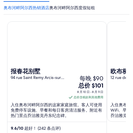
奥布河畔阿尔西热销酒店
奥布河畔阿尔西度假短租
报春花别墅
欧布桥酒店
报春花别墅
欧布桥
每晚 $90
94 rue Saint Remy Arcis-sur-
12 rue de Ch
Aube Aube
Aube
8
总价 $101
月
8 月 10 日 - 8 月 11 日
10
总价含税款和其他费用
日
入住奥布河畔阿尔西的这家家庭旅馆。客人可使用
入住奥布河
到
免费停车设施、早餐和每日客房清洁服务。附近有
WiFi、
热门景点乔治雅克丹东纪念碑。
乔治雅克丹
8
月
9.6
/
10
超好！ (242 条点评)
11