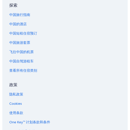
探索
位于科罗拉多的滑雪酒店
中国旅行指南
科罗拉多的酒店
中国的酒店
科罗拉多的农场
中国短租住宿预订
科罗拉多的度假村
位于尼德兰的绿色环保酒店
中国旅游套票
尼德兰的度假村
飞往中国的机票
温特帕克滑雪度假村 Amtrak 站的公寓式酒店
中国自驾游租车
红石露天音乐厅附近的酒店
查看所有住宿类别
戈尔登的家庭旅馆
政策
位于戈尔登的Caesars Entertainment酒店
隐私政策
位于戈尔登的La Quinta Inn & Suites酒店
戈尔登的酒店
Cookies
回音山公园附近的酒店
使用条款
One Key™ 计划条款和条件