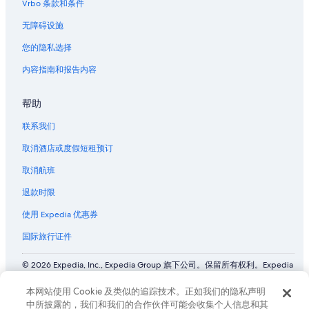
Vrbo 条款和条件
无障碍设施
您的隐私选择
内容指南和报告内容
帮助
联系我们
取消酒店或度假短租预订
取消航班
退款时限
使用 Expedia 优惠券
国际旅行证件
© 2026 Expedia, Inc., Expedia Group 旗下公司。保留所有权利。Expedia
和飞机标志是 Expedia, Inc. 在美国和/或其他国家/地区的商标或注册商
标。 CST# 2029030-50.
本网站使用 Cookie 及类似的追踪技术。正如我们的隐私声明
中所披露的，我们和我们的合作伙伴可能会收集个人信息和其