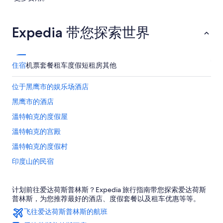
Expedia 带您探索世界
住宿
机票
套餐
租车
度假短租房
其他
位于黑鹰市的娱乐场酒店
黑鹰市的酒店
溫特帕克的度假屋
溫特帕克的宫殿
溫特帕克的度假村
印度山的民宿
永绿西部中央的酒店
计划前往爱达荷斯普林斯？Expedia 旅行指南带您探索爱达荷斯
中心市的民宿
普林斯，为您推荐最好的酒店、度假套餐以及租车优惠等等。
中心市的家庭旅馆
飞往爱达荷斯普林斯的航班
位于中心市的豪华酒店