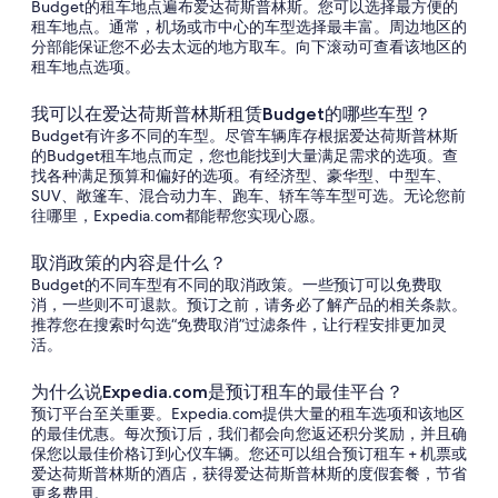
Budget的租车地点遍布爱达荷斯普林斯。您可以选择最方便的
租车地点。通常，机场或市中心的车型选择最丰富。周边地区的
分部能保证您不必去太远的地方取车。向下滚动可查看该地区的
租车地点选项。
我可以在爱达荷斯普林斯租赁Budget的哪些车型？
Budget有许多不同的车型。尽管车辆库存根据爱达荷斯普林斯
的Budget租车地点而定，您也能找到大量满足需求的选项。查
找各种满足预算和偏好的选项。有经济型、豪华型、中型车、
SUV、敞篷车、混合动力车、跑车、轿车等车型可选。无论您前
往哪里，Expedia.com都能帮您实现心愿。
取消政策的内容是什么？
Budget的不同车型有不同的取消政策。一些预订可以免费取
消，一些则不可退款。预订之前，请务必了解产品的相关条款。
推荐您在搜索时勾选“免费取消”过滤条件，让行程安排更加灵
活。
为什么说Expedia.com是预订租车的最佳平台？
预订平台至关重要。Expedia.com提供大量的租车选项和该地区
的最佳优惠。每次预订后，我们都会向您返还积分奖励，并且确
保您以最佳价格订到心仪车辆。您还可以组合预订租车 + 机票或
爱达荷斯普林斯的酒店，获得爱达荷斯普林斯的度假套餐，节省
更多费用。