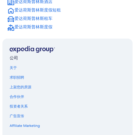
爱达荷斯普林斯酒店
中心市的汽车旅馆
爱达荷斯普林斯度假短租
郊狼谷的酒店
爱达荷斯普林斯租车
位于银羽的公寓式酒店
爱达荷斯普林斯度假
位于银羽的豪华酒店
银羽的度假村
埃尔多拉多温泉的公寓式酒店
公司
埃弗格林的木舍
关于
莫里森的木屋
求职招聘
峡谷赌场附近的酒店
上架您的房源
位于埃尔多拉的滑雪酒店
合作伙伴
位于埃弗格林中北部的经济型酒店
投资者关系
基特里奇的酒店
科罗拉多的木屋
广告宣传
科罗拉多的公寓式酒店
Affiliate Marketing
位于科罗拉多的娱乐场酒店