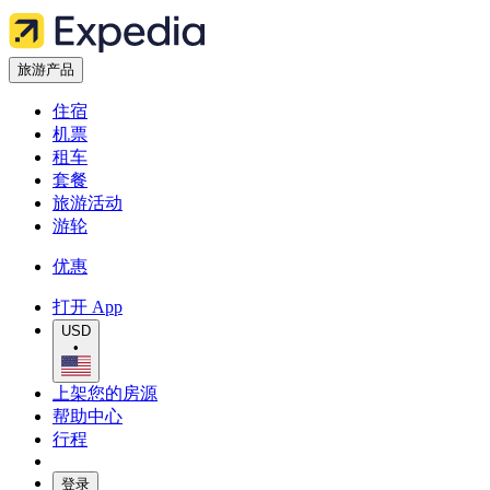
旅游产品
住宿
机票
租车
套餐
旅游活动
游轮
优惠
打开 App
USD
•
上架您的房源
帮助中心
行程
登录