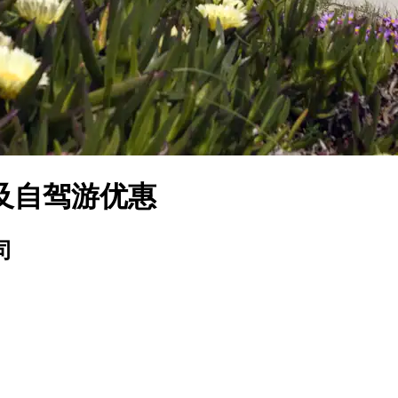
及自驾游优惠
司