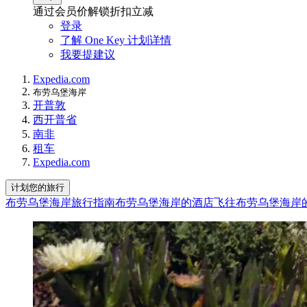
通过会员价解锁折扣立减
登录
了解 One Key 计划详情
我要提建议
Expedia.com
布劳乌堡海岸
开普敦
西开普省
南非
租车
Expedia.com
计划您的旅行
布劳乌堡海岸旅行指南
布劳乌堡海岸的酒店
飞往布劳乌堡海岸