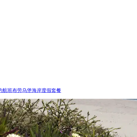
的航班
布劳乌堡海岸度假套餐