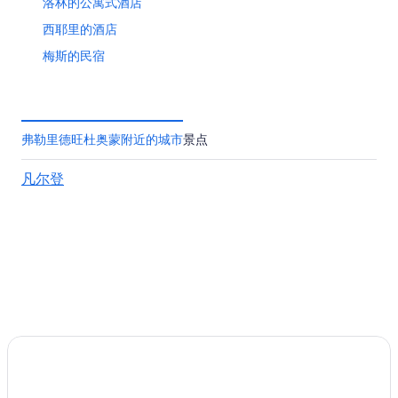
洛林的公寓式酒店
西耶里的酒店
梅斯的民宿
位于梅斯的水上乐园酒店
费的酒店
布莱摩泽尔的酒店
弗勒里德旺杜奥蒙附近的城市
景点
庞加莱 - 福煦 - 阿纳托勒法兰西 - 勃艮第十字旗的酒店
凡尔登
迪斯特罗的酒店
位于凡尔登的设有 SPA 水疗的度假村酒店
南锡的青年旅舍
位于南锡的娱乐场酒店
穆宗的酒店
沙维尼的酒店
安古兰库尔的酒店
梅尼拉图的酒店