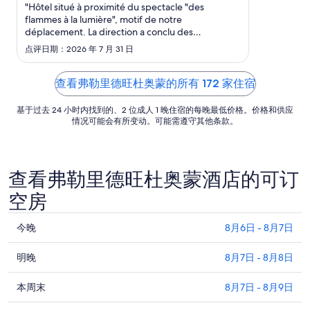
日
"Hôtel situé à proximité du spectacle "des
flammes à la lumière", motif de notre
的
déplacement. La direction a conclu des
每
partenariats avec les restaurants voisins pour
点评日期：2026 年 7 月 31 日
晚
bénéficier de réductions et nous en avons profité.
价
Petit déjeuner satisfaisant. Le seul point négatif
était l'entretien de la climatisation ..."
格
查看弗勒里德旺杜奥蒙的所有 172 家住宿
总
基于过去 24 小时内找到的、2 位成人 1 晚住宿的每晚最低价格。价格和供应
价
情况可能会有所变动。可能需遵守其他条款。
$79
查看弗勒里德旺杜奥蒙酒店的可订
空房
查
今晚
8月6日 - 8月7日
看
查
弗
明晚
8月7日 - 8月8日
看
勒
查
弗
本周末
8月7日 - 8月9日
里
看
勒
德