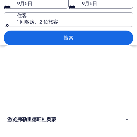
旺
9月5日
9月6日
杜
住客
奥
1 间客房、2 位旅客
蒙
弗勒里德旺杜奥蒙
搜索
图
浏览地图
片
游览弗勒里德旺杜奥蒙