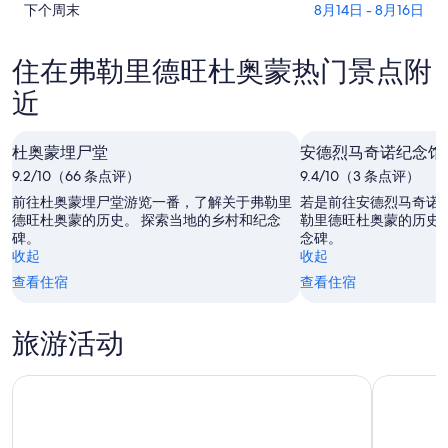
查
弗
下个周末
8月14日 - 8月16日
里
旺
看
勒
德
杜
弗
里
旺
奥
住在弗勒里德旺杜奥蒙热门景点附
勒
德
杜
蒙
近
里
旺
奥
今
德
杜
蒙
晚
旺
奥
明
的
杜奥蒙埋尸堂
安德烈马奇诺纪念馆
杜
蒙
晚
价
9.2/10（66 条点评）
9.4/10（3 条点评）
奥
本
的
格，
前往杜奥蒙埋尸堂游览一番，了解关于弗勒里
若是前往安德烈马奇诺
蒙
周
价
入
德旺杜奥蒙的历史。 探索当地的乡村和纪念
勒里德旺杜奥蒙的历史
下
末
格，
住
碑。
念碑。
周
的
入
日
收起
收起
末
价
住
期
查看住宿
查看住宿
的
格，
日
为
价
入
期
8
旅游活动
格，
住
月
为
入
日
6
8
凡尔登战场之旅,向导者和入场券包括在内
住
10小时私
日
月
期
日
-
7
为
8
日
期
8