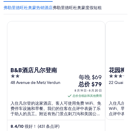
弗勒里德旺杜奥蒙热销酒店
弗勒里德旺杜奥蒙度假短租
B&B酒店凡尔登南
花园梅斯酒
B&B酒店凡尔登南
花园梅
2
每晚 $69
4
out
out
48 Avenue de Metz Verdun
22 Quai de 
8
总价 $79
Verdun
of
of
月
8 月 19 日 - 8 月 20 日
5
5
19
总价含税款和其他费用
日
入住凡尔登的这家酒店。客人可使用免费 WiFi、免
入住凡尔登
到
费停车设施和早餐。我们的住客在点评中表扬了乐
WiFi、早
于助人的员工。附近有热门景点刺刀沟和美国公
点评中表扬
8
墓。
热门景点胜
月
8.4
/
10
很好！ (431 条点评)
20