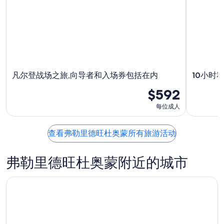
月
-
月
为
7
8
7
8
日
月
日
月
8
-
14
日
8
日
月
-
9
8
凡尔登战场之旅,向导者和入场券包括在内
10小时
日
月
16
$592
日
每位成人
查看弗勒里德旺杜奥蒙所有旅游活动
弗勒里德旺杜奥蒙附近的城市