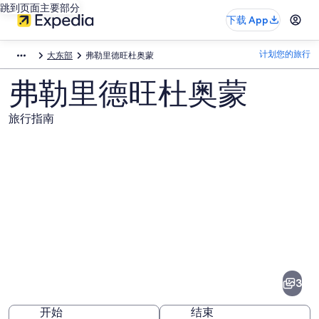
跳到页面主要部分
下载 App
计划您的旅行
大东部
弗勒里德旺杜奥蒙
弗勒里德旺杜奥蒙
旅行指南
弗
勒
里
3
德
开始
结束