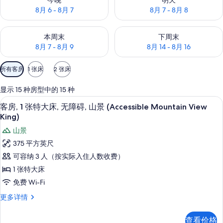
今晚
明天
8月 6 - 8月 7
8月 7 - 8月 8
查看本周末的空房情况：8月 7 - 8月 9
查看下周末的空房情况：8月 14 -
本周末
下周末
8月 7 - 8月 9
8月 14 - 8月 16
可
所有客房
1 张床
2 张床
用
的
显示 15 种房型中的 15 种
客
办公桌、熨斗/熨衣板、免费 WiFi、特
显
3
客房, 1 张特大床, 无障碍, 山景 (Accessible Mountain View
房
示
King)
筛
客
山景
选
房,
条
375 平方英尺
1
件
可容纳 3 人（按实际入住人数收费）
张
1 张特大床
特
免费 Wi-Fi
大
客
更多详情
床,
房,
1
无
查看价格