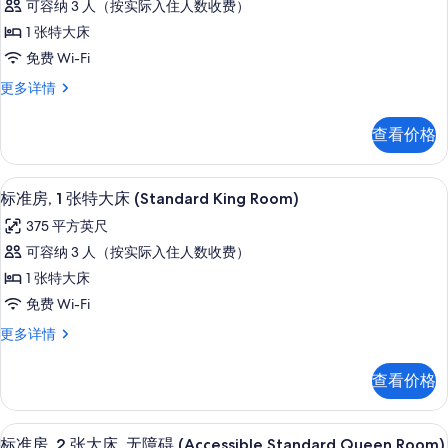
(Mountain
山
可容纳 3 人（按实际入住人数收费）
准
景
View
1 张特大床
(Mountain
房,
King
View
免费 Wi-Fi
1
Room)
King
标
更多详情
Room)
张
的
准
更
特
所
房,
多
查看价格
1
大
有
信
张
息
床
照
特
办公桌、熨斗/熨衣板、免费 WiFi、特
显
4
大
(Classic
标准房, 1 张特大床 (Standard King Room)
片
示
床
King
375 平方英尺
(Classic
标
Room)
King
可容纳 3 人（按实际入住人数收费）
准
的
Room)
1 张特大床
更
房,
所
多
免费 Wi-Fi
1
有
信
标
更多详情
息
张
照
准
特
房,
片
查看价格
1
大
张
床
特
办公桌、熨斗/熨衣板、免费 WiFi、特
显
4
大
(Standard
标准房, 2 张大床, 无障碍 (Accessible Standard Queen Room)