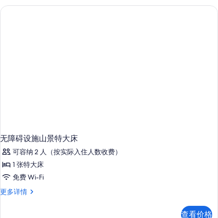
大
床
房
更
多
信
息
无障碍设施山景特大床
可容纳 2 人（按实际入住人数收费）
1 张特大床
免费 Wi-Fi
无
更多详情
障
碍
查看价格
设