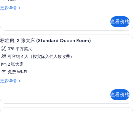
所
2
更
标
更多详情
多
张
有
准
信
大
照
房,
息
查看价格
2
床
片
张
(Classic
大
办公桌、熨斗/熨衣板、免费 WiFi、特
显
Queen
5
床
标准房, 2 张大床 (Standard Queen Room)
示
(Classic
Room)
375 平方英尺
Queen
标
的
Room)
可容纳 4 人（按实际入住人数收费）
准
所
更
2 张大床
多
房,
有
信
免费 Wi-Fi
2
照
息
标
更多详情
张
片
准
大
房,
查看价格
2
床
张
(Standard
大
Queen
床
(Standard
Room)
Queen
的
Room)