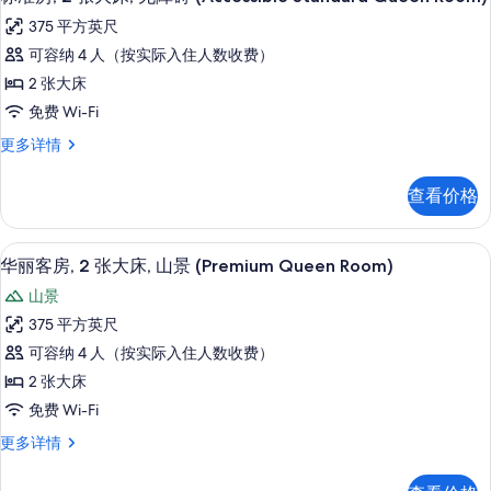
示
床
King
375 平方英尺
(Standard
标
Room)
King
可容纳 4 人（按实际入住人数收费）
准
的
Room)
2 张大床
更
房,
所
多
免费 Wi-Fi
2
有
信
标
更多详情
息
张
照
准
大
房,
片
查看价格
2
床,
张
无
大
客房景观
显
7
床,
障
华丽客房, 2 张大床, 山景 (Premium Queen Room)
示
无
碍
山景
障
华
(Accessible
碍
375 平方英尺
丽
(Accessible
Standard
可容纳 4 人（按实际入住人数收费）
Standard
客
Queen
Queen
2 张大床
房,
Room)
Room)
免费 Wi-Fi
更
的
2
多
华
更多详情
张
所
信
丽
大
有
息
客