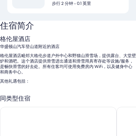
步行 2 分钟
- 0.1 英里
住宿简介
格伦屋酒店
华盛顿山汽车登山道附近的酒店
格伦屋酒店毗邻大格伦步道户外中心和野猫山滑雪场，提供露台、大堂壁
炉和酒吧。这个酒店提供滑雪进出通道和滑雪用具寄存处等设施/服务，
是畅快滑雪的好去处。所有住客均可使用免费房内 WiFi，以及健身中心
和商务中心。
其他礼遇包括：
室内游泳池配备日光浴躺椅
同类型住宿
免费自助停车
全套早餐（收费）、自行车租赁和电动车充电站
塔普纳屈旅馆
城乡度假
机房、1 间会议室和无烟场所
在住客点评中，员工服务和优越地理位置得到了很高的评价。
客房特色