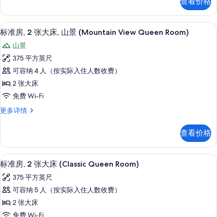
查看价格
房,
床,
照
2
山
片
张
办公桌、熨斗/熨衣板、免费 WiFi、特
显
4
大
景
标准房, 2 张大床, 山景 (Mountain View Queen Room)
示
床,
(Premium
山景
山
标
Queen
景
375 平方英尺
准
(Premium
Room)
可容纳 4 人（按实际入住人数收费）
Queen
房,
的
Room)
2 张大床
2
所
更
免费 Wi-Fi
多
张
有
信
标
更多详情
大
照
息
准
床,
房,
片
查看价格
2
山
张
景
大
办公桌、熨斗/熨衣板、免费 WiFi、特
显
5
床,
(Mountain
标准房, 2 张大床 (Classic Queen Room)
示
山
View
375 平方英尺
景
标
Queen
(Mountain
可容纳 5 人（按实际入住人数收费）
准
Room)
View
2 张大床
Queen
的
房,
Room)
免费 Wi-Fi