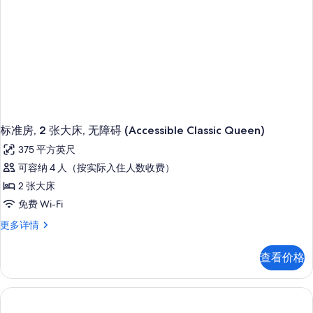
所
更
多
有
信
照
息
片
标准房, 2 张大床, 无障碍 (Accessible Classic Queen)
375 平方英尺
可容纳 4 人（按实际入住人数收费）
2 张大床
免费 Wi-Fi
标
更多详情
准
房,
查看价格
2
张
大
床,
无