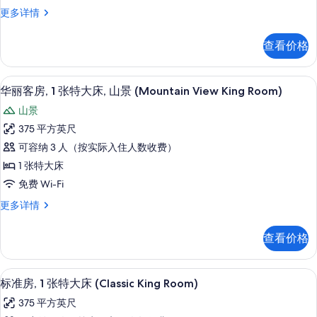
所
信
标
更多详情
特
有
息
准
大
房,
照
查看价格
1
床,
片
张
山
特
办公桌、熨斗/熨衣板、免费 WiFi、特
显
4
大
景
华丽客房, 1 张特大床, 山景 (Mountain View King Room)
示
床,
(Premium
山景
山
华
King
景
375 平方英尺
丽
(Premium
Room)
可容纳 3 人（按实际入住人数收费）
King
客
的
Room)
1 张特大床
房,
所
更
免费 Wi-Fi
多
1
有
信
华
更多详情
张
照
息
丽
特
客
片
查看价格
房,
大
1
床,
张
办公桌、熨斗/熨衣板、免费 WiFi、特
显
4
特
山
标准房, 1 张特大床 (Classic King Room)
示
大
景
375 平方英尺
床,
标