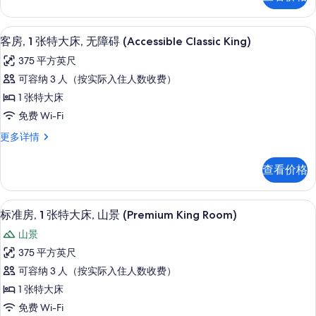
张
障
特
碍,
大
办公桌、熨斗/熨衣板、免费 WiFi、特
显
3
床,
客房, 1 张特大床, 无障碍 (Accessible Classic King)
山
示
无
375 平方英尺
景
障
客
碍,
可容纳 3 人（按实际入住人数收费）
(Accessible
房,
山
Mountain
1 张特大床
景
1
View
(Accessible
免费 Wi-Fi
张
Mountain
King)
客
更多详情
View
特
的
房,
King)
大
1
所
更
查看价格
张
床,
多
有
特
信
无
大
照
息
客房景观
显
6
床,
障
标准房, 1 张特大床, 山景 (Premium King Room)
片
示
无
碍
山景
障
标
(Accessible
碍
375 平方英尺
准
(Accessible
Classic
可容纳 3 人（按实际入住人数收费）
Classic
房,
King)
King)
1 张特大床
1
的
更
免费 Wi-Fi
多
张