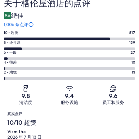
关于格伦屋酒店的点评
点
评
绝佳
9.6
1,006 条点评
10
10 - 超赞
817
分
8
8 - 还可以
139
-
分
超
6
6 - 一般
27
-
分
赞。
还
4
4 - 很差
10
-
817
分
可
一
2
条
2 - 糟糕
13
-
以。
分
般。
好
很
139
-
27
评，
差。
条
糟
条
共
9.8
9.4
9.6
10
好
糕。
好
有
条
清洁度
服务设施
员工和服务
评，
13
评，
1006
好
共
点
条
共
条
真实点评
评，
有
好
有
点
评
10/10 超赞
共
1006
评，
1006
评
有
条
Vismitha
共
条
1006
点
2026 年 7 月 13 日