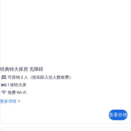
障
碍
(Accessible
Classic
Queen)
更
多
信
息
经典特大床房 无障碍
可容纳 2 人（按实际入住人数收费）
1 张特大床
免费 Wi-Fi
经
更多详情
典
特
查看价格
大
床
房