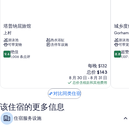
所有 68 间特色家居的客房均配有空调等舒适设施/服务，以及免费 WiFi
之类的设施/服务。 在住客点评中，该住宿场所干净的客房得到了称赞。
其他设施/服务还包括：
塔
城
塔普纳屈旅馆
城乡度
淋浴设施、浴缸或淋浴和免费洗浴用品
普
乡
上村
Gorham
纳
度
等离子电视，带有线频道
游泳池
热水浴缸
游泳池
屈
假
垃圾回收、冰箱和暖气
可带宠物
含停车设施
可带宠
旅
酒
馆
店
9.4
8.8
绝佳
超赞
9.4
8.8
上
Gorham
分，
分，
1,006 条点评
1,13
村
总
总
每晚 $132
分
分
新
总价 $143
10，
10，
价
绝
超
8 月 30 日 - 8 月 31 日
格
佳，
赞，
总价含税款和其他费用
$143
1,006
1,137
条
条
对比同类住宿
点
点
评
评
该住宿的更多信息
住宿服务设施