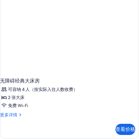
无
障
碍
更
多
信
息
无障碍经典大床房
可容纳 4 人（按实际入住人数收费）
2 张大床
免费 Wi-Fi
无
更多详情
障
碍
查看价格
经
典