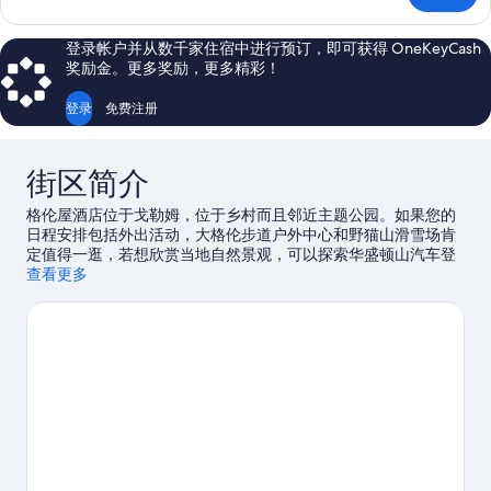
施
山
登录帐户并从数千家住宿中进行预订，即可获得 OneKeyCash
景
奖励金。更多奖励，更多精彩！
特
大
登录
免费注册
床
更
多
街区简介
信
息
格伦屋酒店位于戈勒姆，位于乡村而且邻近主题公园。如果您的
日程安排包括外出活动，大格伦步道户外中心和野猫山滑雪场肯
定值得一逛，若想欣赏当地自然景观，可以探索华盛顿山汽车登
山道和格伦艾利斯瀑布。切勿错过华盛顿山齿轮铁路。抓住机会
查看更多
体验该地区的刺激户外活动，如徒步/骑行还有其他活动，如双板
滑雪。
访问我们的戈勒姆旅行指南