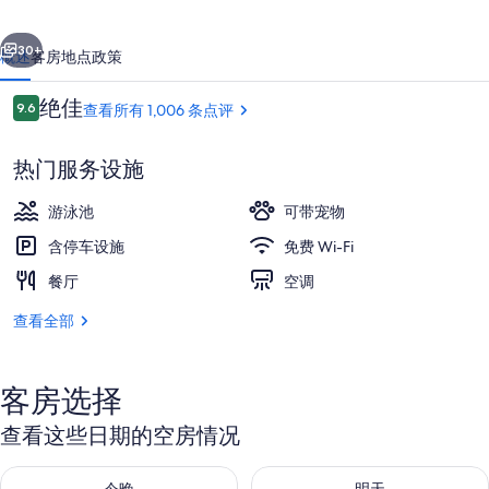
照
一个
下一个
片
30+
概述
客房
地点
政策
库
点
绝佳
9.6
查看所有 1,006 条点评
9.6/10
评
热门服务设施
游泳池
可带宠物
含停车设施
免费 Wi-Fi
餐厅
空调
外观
查看全部
客房选择
查看这些日期的空房情况
查看今晚的空房情况：8月 6 - 8月 7
查看明天的空房情况：8月 7 - 8