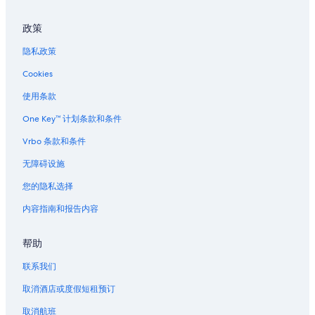
阿姆斯特丹的农场
政策
博兹曼的民宿
隐私政策
博兹曼的胶囊酒店
Cookies
博兹曼的家庭旅馆
海伦娜的家庭旅馆
使用条款
大廷伯的公寓酒店
One Key™ 计划条款和条件
Vrbo 条款和条件
无障碍设施
您的隐私选择
内容指南和报告内容
帮助
联系我们
取消酒店或度假短租预订
取消航班