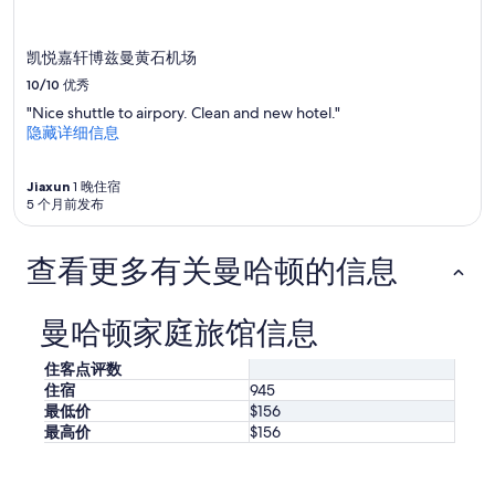
格
和
供
凯悦嘉轩博兹曼黄石机场
应
10/10
优秀
情
"Nice shuttle to airpory. Clean and new hotel."
况
隐藏详细信息
可
能
会
Jiaxun
1 晚住宿
有
5 个月前发布
所
变
动。
查看更多有关曼哈顿的信息
可
能
需
曼哈顿家庭旅馆信息
遵
守
住客点评数
其
住宿
945
他
最低价
$156
条
最高价
$156
款。