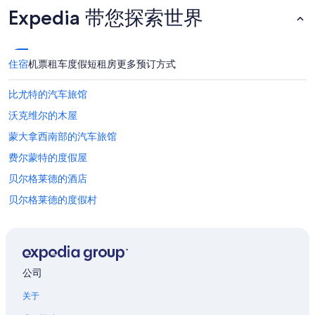
Expedia 带您探索世界
住宿
机票
租车
度假短租房
更多预订方式
比尤特的汽车旅馆
沃克维尔的木屋
蒙大拿西南部的汽车旅馆
费尔蒙特的度假屋
贝尔格莱德的酒店
贝尔格莱德的度假村
海伦娜谷东北的私人度假屋
罗根的酒店
霍夫曼的度假屋
公司
普雷的木屋
关于
洛克的民宿