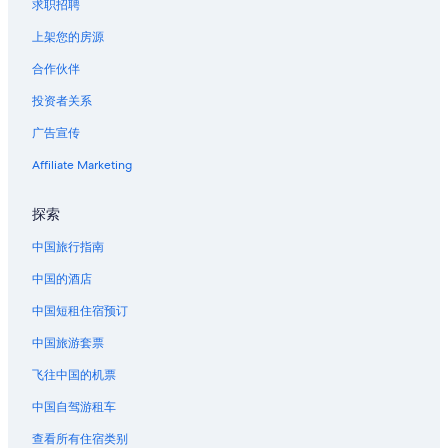
求职招聘
弗吉尼亚城的农业旅游旅馆
上架您的房源
弗吉尼亚城的木屋
合作伙伴
弗吉尼亚城的家庭旅馆
投资者关系
弗吉尼亚城的农场
广告宣传
弗吉尼亚城的度假村
克莱德帕克的民宿
Affiliate Marketing
克莱德帕克的村舍
探索
温泉的度假村
中国旅行指南
迈纳的度假屋
中国的酒店
威尔萨尔的木舍
中国短租住宿预订
威尔萨尔的私人度假屋
中国旅游套票
大天空的胶囊酒店
大天空的游轮
飞往中国的机票
大天空的度假村
中国自驾游租车
金马仑的农场
查看所有住宿类别