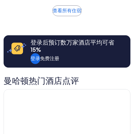
评）
过
去
查看所有住宿
24
小
时
内
找
登录后预订数万家酒店平均可省
到
的、
15%
2
位
登录
免费注册
成
人
1
曼哈顿热门酒店点评
晚
住
宿
凯悦嘉轩博兹曼黄石机场
的
每
晚
最
低
价
格。
价