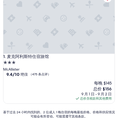
麦克阿利斯特住宿旅馆
1. 麦克阿利斯特住宿旅馆
3.0
星
McAllister
住
9.4
9.4/10
绝佳
（475 条点评）
分，
宿
每晚 $145
总
分
新
总价 $156
10，
价
9 月 1 日 - 9 月 2 日
绝
格
总价含税款和其他费用
佳，
$156
（475
条
基
基于过去 24 小时内找到的、2 位成人 1 晚住宿的每晚最低价格。价格和供应情况
点
可能会有所变动。可能需遵守其他条款。
于