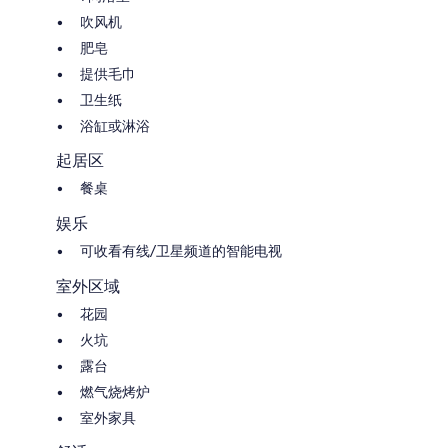
吹风机
肥皂
提供毛巾
卫生纸
浴缸或淋浴
起居区
餐桌
娱乐
可收看有线/卫星频道的智能电视
室外区域
花园
火坑
露台
燃气烧烤炉
室外家具