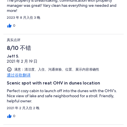
The property is breathtaking, communication with property
manager was great! Vary clean has everything we needed and
more!
2023 年 8 月入住 3 晚
0
真实点评
8/10 不错
Jeff S.
2021 年 2 月 19 日
满意：清洁度、入住、沟通体验、位置、展示内容准确性
通过谷歌翻译
Scenic spot with reat OHV in dunes location
Perfect cozy cabin to launch off into the dunes with the OHV’s.
Nice view of lake and safe neighborhood for a stroll. Friendly,
helpful owner.
2021 年 2 月入住 2 晚
0