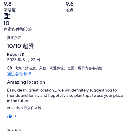
糟
条
共
9.8
9.6
0
好
糕。
好
有
条
清洁度
地点
评，
0
评，
47
好
共
条
共
条
10
评，
有
好
有
点
共
住宿条件和设施
47
评，
47
评
点
有
条
真实点评
共
条
47
点
评
有
10/10 超赞
点
条
评
47
评
Robert K.
点
条
2023 年 8 月 22 日
评
点
满意：清洁度、入住、沟通体验、位置、展示内容准确性
评
通过谷歌翻译
Amazing location
Easy, clean, great location… we will definitely suggest you to
friends and family and hopefully also plan trips to use your place
in the future.
2023 年 8 月入住 3 晚
0