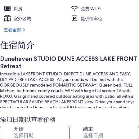
厨房
免费 Wi-Fi
室外区域
提供停车位
查看全部
住宿简介
Dunehaven STUDIO DUNE ACCESS LAKE FRONT
Retreat
Incredible LAKEFRONT STUDIO. DIRECT DUNE ACCESS AND EASY,
LILY PAD FREE LAKE ACCESS. All your needs will be met with this
GORGEOUSLY remodeled ROMANTIC GETAWAY! Queen bed, FULL
kitchen, bathroom, comfy couch, WIFI with large flat screen TV with
ROKU. Gas grill and covered outdoor eating area with patio, all with a
SPECTACULAR SANDY BEACH LAKEFRONT view. Drive your sand toys
directly onto the Dunes, just a few 100 feet down the road in either
direction. OCEAN is a five minute QUAD /UTV ride away!!
添加日期以查看价格
开始
结束