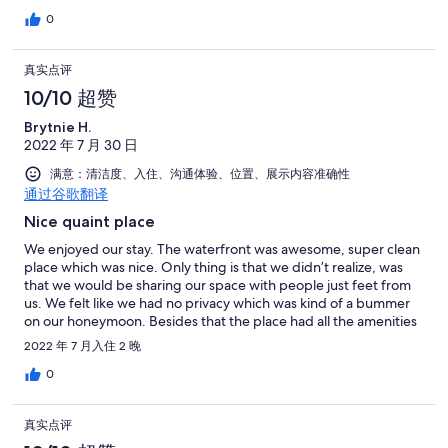
0
真实点评
10/10 超赞
Brytnie H.
2022 年 7 月 30 日
满意：清洁度、入住、沟通体验、位置、展示内容准确性
通过谷歌翻译
Nice quaint place
We enjoyed our stay. The waterfront was awesome, super clean
place which was nice. Only thing is that we didn’t realize, was
that we would be sharing our space with people just feet from
us. We felt like we had no privacy which was kind of a bummer
on our honeymoon. Besides that the place had all the amenities
we needed and was nice. Would stay agai! oh and the treats and
2022 年 7 月入住 2 晚
wine were a nice touch
0
真实点评