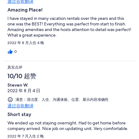
通过谷歌翻译
Amazing Place!
I have stayed in many vacation rentals over the years and this
one was the BEST! Everything was perfect from start to finish.
Amazing amenities and the hosts attention to detail was perfect!
What a great experience.
2022 年 8 月入住 4 晚
0
真实点评
10/10 超赞
Steven W.
2022 年 8 月 4 日
满意：清洁度、入住、沟通体验、位置、展示内容准确性
通过谷歌翻译
Short stay
We ended up not staying overnight. Had to get home before
company arrived. Nice job on updating unit. Very comfortable.
2022 年 7 月入住 2 晚