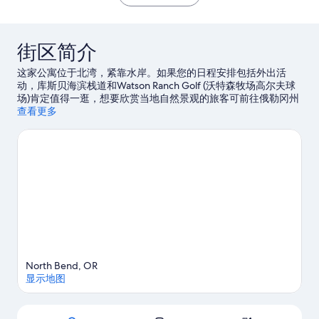
Bay
点
条
评
点
评
街区简介
这家公寓位于北湾，紧靠水岸。如果您的日程安排包括外出活
动，库斯贝海滨栈道和Watson Ranch Golf (沃特森牧场高尔夫球
场)肯定值得一逛，想要欣赏当地自然景观的旅客可前往俄勒冈州
沙丘国家游乐区和William M. Tugman State Park (威廉·M·图戈曼
查看更多
州立公园)。海湾书店和库斯历史与海事博物馆同样值得参观。
访
问我们的北湾旅行指南
查看北湾的更多公寓
North Bend, OR
显示地图
地图