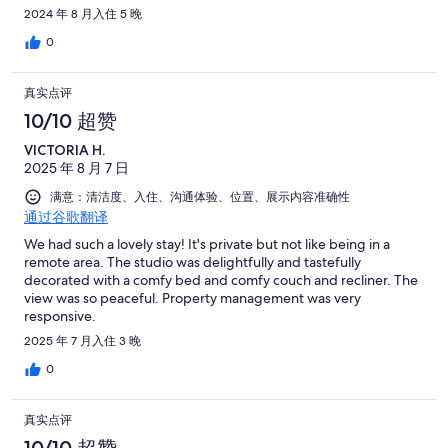
open at night and it was so quiet. Tons of comfort packed in this
2024 年 8 月入住 5 晚
place.. we didn’t know how to get into the secured parking lot
and the owner called us back immediacy and was very
0
responsive to all my questions.. breakfast on the patio was my
favorite time of day. We will definitely be back.. love love this
真实点评
place
10/10 超赞
VICTORIA H.
2025 年 8 月 7 日
满意：清洁度、入住、沟通体验、位置、展示内容准确性
通过谷歌翻译
We had such a lovely stay! It's private but not like being in a
remote area. The studio was delightfully and tastefully
decorated with a comfy bed and comfy couch and recliner. The
view was so peaceful. Property management was very
responsive.
2025 年 7 月入住 3 晚
0
真实点评