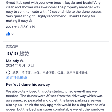
Great little spot with your own beach, kayaks and boats! Very
clean and shower was awesome! The property manager was
easy to communicate with. 15 second ride to the dune access.
Very quiet at night. Highly recommend! Thanks Cheryl for
making it easy 👍
2023 年 7 月入住 5 晚
0
真实点评
10/10 超赞
Melody W.
2024 年 8 月 10 日
满意：清洁度、入住、沟通体验、位置、展示内容准确性
通过谷歌翻译
Perfect dune hideaway
We absolutely loved this cute studio.. it had everything we
needed. The dunes were 30 sec from the driveway which was
awesome.. so peaceful and quiet.. the large parking area was
also a plus. I think the only upgrade would be a king instead of a
queen but the bed was super comfortable we left the windows