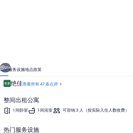
Dunehaven
STUDIO
DUNE
ACCESS
LAKE
FRONT
Retreat
的
一个
下一个
21+
照
概述
服务设施
地点
政策
片
点
绝佳
9.8
查看所有 47 条点评
9.8/10
库
评
整间出租公寓
1 间卧室
1 间浴室
可容纳 3 人（按实际入住人数收费）
热门服务设施
外观