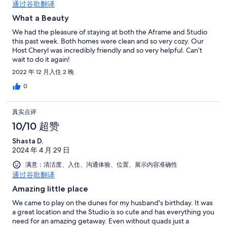
通过谷歌翻译
What a Beauty
We had the pleasure of staying at both the Aframe and Studio
this past week. Both homes were clean and so very cozy. Our
Host Cheryl was incredibly friendly and so very helpful. Can’t
wait to do it again!
2022 年 12 月入住 2 晚
0
真实点评
10/10 超赞
Shasta D.
2024 年 4 月 29 日
满意：清洁度、入住、沟通体验、位置、展示内容准确性
通过谷歌翻译
Amazing little place
We came to play on the dunes for my husband's birthday. It was
a great location and the Studio is so cute and has everything you
need for an amazing getaway. Even without quads just a