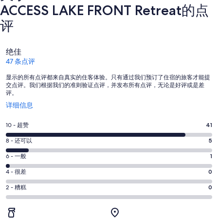
ACCESS LAKE FRONT Retreat的点
评
点
绝佳
评
47 条点评
显示的所有点评都来自真实的住客体验。只有通过我们预订了住宿的旅客才能提
交点评。我们根据我们的准则验证点评，并发布所有点评，无论是好评或是差
评。
在
详细信息
新
窗
10
10 - 超赞
41
口
分
中
8
8 - 还可以
5
-
打
分
超
6
6 - 一般
1
开
-
分
赞。
还
4
4 - 很差
0
-
41
分
可
一
2
条
2 - 糟糕
0
-
以。
分
般。
好
很
5
-
1
评，
差。
条