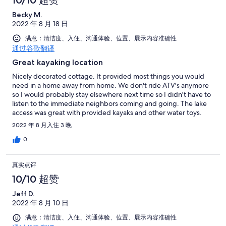
10/10 超赞
Becky M.
2022 年 8 月 18 日
满意：清洁度、入住、沟通体验、位置、展示内容准确性
通过谷歌翻译
Great kayaking location
Nicely decorated cottage. It provided most things you would
need in a home away from home. We don't ride ATV's anymore
so I would probably stay elsewhere next time so I didn't have to
listen to the immediate neighbors coming and going. The lake
access was great with provided kayaks and other water toys.
2022 年 8 月入住 3 晚
0
真实点评
10/10 超赞
Jeff D.
2022 年 8 月 10 日
满意：清洁度、入住、沟通体验、位置、展示内容准确性