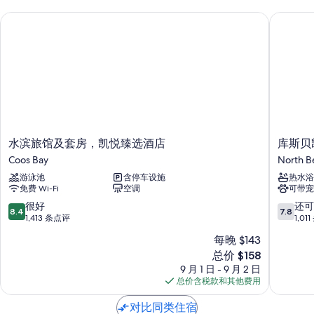
水滨旅馆及套房，凯悦臻选酒店
库斯贝凯
水
库
水滨旅馆及套房，凯悦臻选酒店
库斯贝
滨
斯
Coos Bay
North B
旅
贝
游泳池
含停车设施
热水浴
馆
凯
免费 Wi-Fi
空调
可带宠
及
艺
套
套
8.4
7.8
很好
还可
8.4
7.8
房，
房
分，
分，
1,413 条点评
1,01
凯
酒
总
总
每晚 $143
悦
店
分
分
新
臻
总价 $158
North
10，
10，
价
选
Bend
很
还
9 月 1 日 - 9 月 2 日
格
酒
好，
可
总价含税款和其他费用
$158
店
1,413
以，
Coos
条
1,011
对比同类住宿