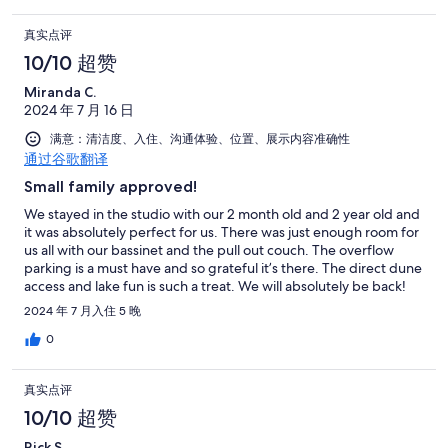
真实点评
10/10 超赞
Miranda C.
2024 年 7 月 16 日
满意：清洁度、入住、沟通体验、位置、展示内容准确性
通过谷歌翻译
Small family approved!
We stayed in the studio with our 2 month old and 2 year old and
it was absolutely perfect for us. There was just enough room for
us all with our bassinet and the pull out couch. The overflow
parking is a must have and so grateful it’s there. The direct dune
access and lake fun is such a treat. We will absolutely be back!
2024 年 7 月入住 5 晚
0
真实点评
10/10 超赞
Rick S.