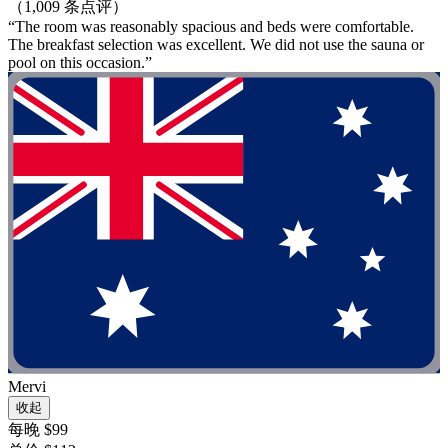
（1,009 条点评）
“The room was reasonably spacious and beds were comfortable.
The breakfast selection was excellent. We did not use the sauna or
pool on this occasion.”
Mervi
收起
每晚 $99