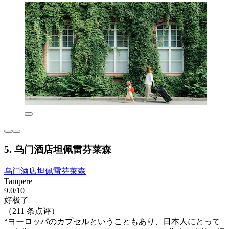
5. 乌门酒店坦佩雷芬莱森
乌门酒店坦佩雷芬莱森
Tampere
9.0/10
好极了
（211 条点评）
“ヨーロッパのカプセルということもあり、日本人にとって