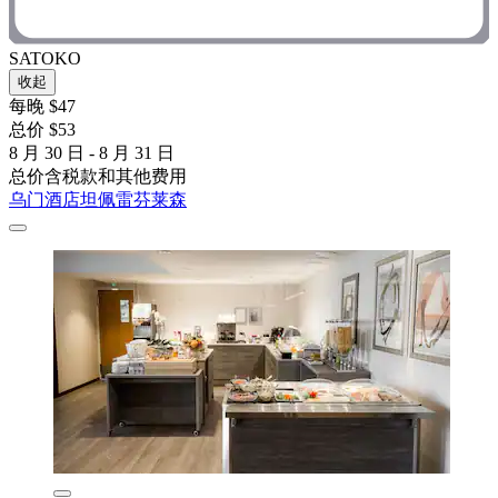
SATOKO
收起
每晚 $47
总价 $53
8 月 30 日 - 8 月 31 日
总价含税款和其他费用
乌门酒店坦佩雷芬莱森