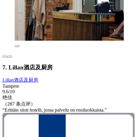
7. Lillan酒店及厨房
Lillan酒店及厨房
Tampere
9.6/10
绝佳
（287 条点评）
“Erittäin siisti hotelli, jossa palvelu on ensiluokkaista.”