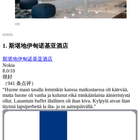
1. 斯堪地伊甸诺基亚酒店
斯堪地伊甸诺基亚酒店
Nokia
8.0/10
很好
（941 条点评）
“Huone maan tasalla lemmikin kanssa matkustaessa oli kätevää,
mutta huone oli vanha ja kulunut eikä minkäänlaista äänieristystä
ollut. Lauantain buffet illallinen oli ihan kiva. Kylpylä aivan liian
täynnä lapsiperheitä la ilta- ja su aamupäivällä.”