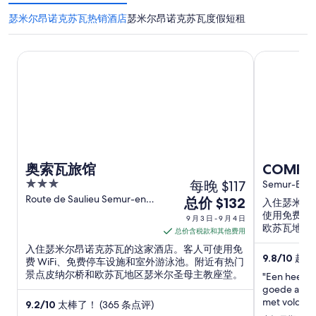
瑟米尔昂诺克苏瓦热销酒店
瑟米尔昂诺克苏瓦度假短租
奥索瓦旅馆
COMFORT air
奥索瓦旅馆
COMFOR
3
每晚 $117
house w
Semur-En-A
out
Route de Saulieu Semur-en-
9
总价 $132
Medieva
入住瑟米尔
Auxois Cote-d'Or
of
月
使用免费 W
9 月 3 日 - 9 月 4 日
5
欧苏瓦地区
3
总价含税款和其他费用
日
入住瑟米尔昂诺克苏瓦的这家酒店。客人可使用免
9.8
/
10
超好！
到
费 WiFi、免费停车设施和室外游泳池。附近有热门
景点皮纳尔桥和欧苏瓦地区瑟米尔圣母主教座堂。
9
"Een heerlij
goede aircon
月
met voldoend
9.2
/
10
太棒了！ (365 条点评)
4
nodig hebt 