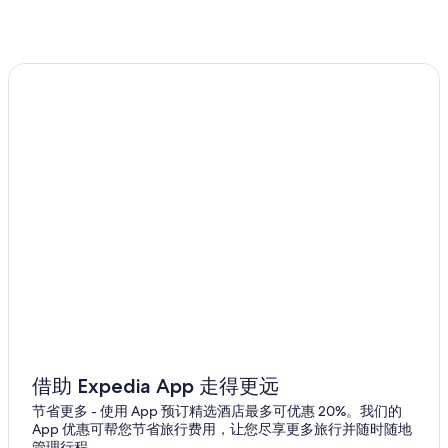
奥泽兰河畔弗拉维尼的酒店
拉康克的酒店
第戎市中心的酒店
克吕齐勒沙特的酒店
塔兰特的酒店
位于科多尔的设有 SPA 水疗的度假村酒店
第戎的公寓酒店
第戎的民宿
第戎的家庭旅馆
位于第戎的家庭式酒店
位于第戎的酒庄酒店
第戎的酒店
桑瑟雷的酒店
借助 Expedia App 走得更远
阿户伊的酒店
节省更多 - 使用 App 预订精选酒店最多可优惠 20%。我们的
App 优惠可帮您节省旅行费用，让您尽享更多旅行并随时随地
位于博讷的 5 星级酒店
管理行程。