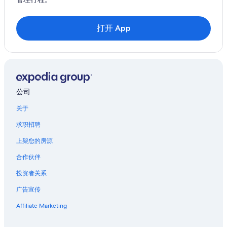
博讷的村舍
博讷的Pousadas
打开 App
马兰的酒店
科朗的酒店
圣伊莱尔丰坦的酒店
塞纳-马恩省河畔圣马尔克的酒店
公司
蒙雷瑟尔的酒店
关于
阿尔芒松河畔佩尔里尼的酒店
求职招聘
恰西的酒店
上架您的房源
沃讷罗马内的酒店
合作伙伴
位于库什的家庭式酒店
投资者关系
库什的酒店
广告宣传
圣玛丽拉布朗克的酒店
Affiliate Marketing
舍瓦讷的酒店
德拉西的酒店