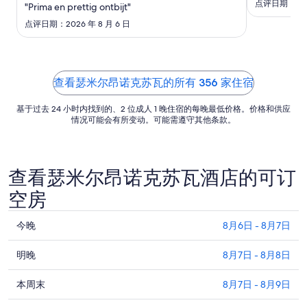
点评日期：2026
日
"Prima en prettig ontbijt"
en afstapjes
的
slaapkamer.
点评日期：2026 年 8 月 6 日
每
Bij in en ui
tot bij het h
晚
straat gratis 
价
格
查看瑟米尔昂诺克苏瓦的所有 356 家住宿
总
基于过去 24 小时内找到的、2 位成人 1 晚住宿的每晚最低价格。价格和供应
价
情况可能会有所变动。可能需遵守其他条款。
$132
查看瑟米尔昂诺克苏瓦酒店的可订
空房
查
今晚
8月6日 - 8月7日
看
查
瑟
明晚
8月7日 - 8月8日
看
米
查
瑟
本周末
8月7日 - 8月9日
尔
看
米
昂