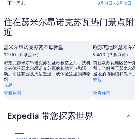
查
瑟
下个周末
8月14日 - 8月16日
尔
诺
看
米
昂
克
瑟
尔
诺
苏
住在瑟米尔昂诺克苏瓦热门景点附
米
昂
克
瓦
近
尔
诺
苏
今
昂
克
瓦
晚
诺
苏
明
的
瑟米尔昂诺克苏瓦圣母教堂
欧苏瓦地区瑟米尔圣
克
瓦
晚
价
9.2/10（5 条点评）
9.4/10（9 条点评）
苏
本
的
格，
游览完瑟米尔昂诺克苏瓦圣母教堂之后，找机
前往欧苏瓦地区瑟米尔
瓦
周
价
入
会去体验瑟米尔昂诺克苏瓦的其他景点和活
留，了解关于瑟米尔昂
下
末
格，
住
动。前往花园及周边逛逛，或体验这里的博物
当地的博物馆和教堂。
周
的
入
日
馆。
收起
末
收起
价
住
期
的
格，
日
为
查看住宿
查看住宿
价
入
期
8
格，
住
月
为
入
日
6
8
Expedia 带您探索世界
住
日
月
期
日
-
7
为
8
日
期
8