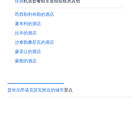
月
-
月
为
住宿
机票
套餐
租车
度假短租房
其他
7
8
7
8
日
月
日
月
昂西勒利布勒的酒店
8
-
14
夏布利的酒店
日
8
日
比丰的酒店
月
-
9
8
沙泰勒桑苏瓦的酒店
日
月
蒙圣让的酒店
16
日
蒙图的酒店
隆维克的酒店
拉格兰德-维里耶的酒店
蒙特伯德的酒店
瑟米尔昂诺克苏瓦附近的城市
景点
伊朗锡的酒店
韦尔芒通的酒店
蒙特索克莱瑟通的酒店
岛的酒店
阿奈拉科特的酒店