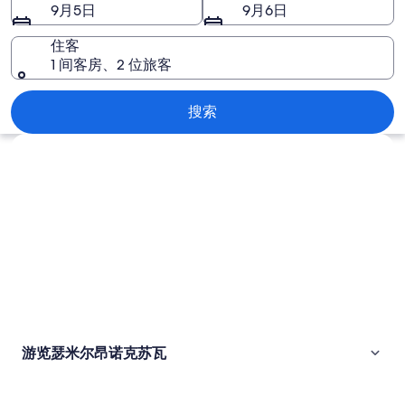
诺
9月5日
9月6日
克
住客
苏
1 间客房、2 位旅客
瓦
瑟米尔昂诺克苏瓦
搜索
图
浏览地图
片
游览瑟米尔昂诺克苏瓦