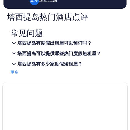
和
供
应
塔西提岛热门酒店点评
情
况
可
常见问题
能
会
塔西提岛有度假出租屋可以预订吗？
有
所
塔西提岛可以提供哪些热门度假短租屋？
变
动。
塔西提岛有多少家度假短租屋？
可
能
更多
需
遵
守
其
他
条
款。