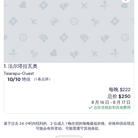
法尔塔拉瓦奥
1. 法尔塔拉瓦奥
Taiarapu-Ouest
10.0
10/10
绝佳
（1 条点评）
分，
每晚 $222
总
分
新
总价 $250
10，
价
8 月 16 日 - 8 月 17 日
绝
格
总价含税款和其他费用
佳，
$250
（1
条
基
基于过去 24 小时内找到的、2 位成人 1 晚住宿的每晚最低价格。价格和供应情况
点
可能会有所变动。可能需遵守其他条款。
于
评）
过