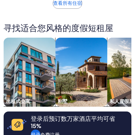
去
查看所有住宿
24
小
时
内
寻找适合您风格的度假短租屋
找
到
的、
搜索出租式公寓
搜索别墅
搜索私人度
2
位
成
人
1
晚
住
宿
的
每
晚
出租式公寓
别墅
私人度假屋
最
低
价
登录后预订数万家酒店平均可省
格。
15%
价
格
登录
免费注册