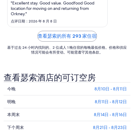
日
"Excellent stay. Good value. Goodfood Good
location for moving on and returning from
的
Orkney."
每
点评日期：2026 年 8 月 8 日
晚
价
格
查看瑟索的所有 293 家住宿
总
基于过去 24 小时内找到的、2 位成人 1 晚住宿的每晚最低价格。价格和供应
价
情况可能会有所变动。可能需遵守其他条款。
$134
查看瑟索酒店的可订空房
查
今晚
8月10日 - 8月11日
看
查
瑟
明晚
8月11日 - 8月12日
看
索
查
瑟
本周末
8月14日 - 8月16日
今
看
索
晚
查
瑟
下个周末
8月21日 - 8月23日
明
的