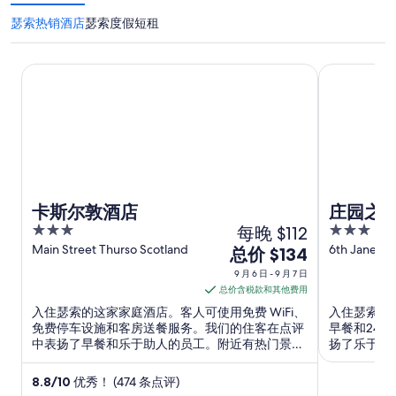
瑟索热销酒店
瑟索度假短租
卡斯尔敦酒店
庄园之家
卡斯尔敦酒店
庄园之
3
每晚 $112
3
out
out
Main Street Thurso Scotland
6th Janet S
9
总价 $134
Scotland
of
of
月
9 月 6 日 - 9 月 7 日
5
5
6
总价含税款和其他费用
日
入住瑟索的这家家庭酒店。客人可使用免费 WiFi、
入住瑟索的
到
免费停车设施和客房送餐服务。我们的住客在点评
早餐和24
中表扬了早餐和乐于助人的员工。附近有热门景点
扬了乐于助
9
绿地和城堡山遗产中心。
和Thurso Le
月
8.8
/
10
优秀！ (474 条点评)
7