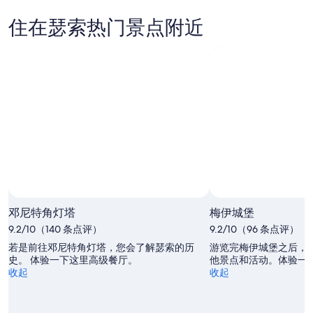
看
索
晚
价
瑟
本
的
格，
住在瑟索热门景点附近
索
周
价
入
下
末
格，
住
周
的
入
日
末
价
住
期
的
格，
日
为
价
入
期
8
格，
住
月
为
入
日
10
8
住
日
月
期
日
-
11
为
8
日
期
8
月
-
月
为
邓尼特角灯塔
梅伊城堡
11
8
14
8
日
月
9.2/10（140 条点评）
日
月
9.2/10（96 条点评）
12
-
21
若是前往邓尼特角灯塔，您会了解瑟索的历
游览完梅伊城堡之后，
日
8
日
史。 体验一下这里高级餐厅。
他景点和活动。体验一
收起
收起
月
-
16
8
日
月