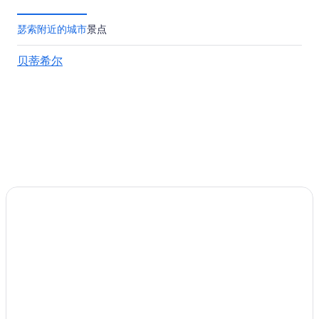
瑟索附近的城市
景点
贝蒂希尔