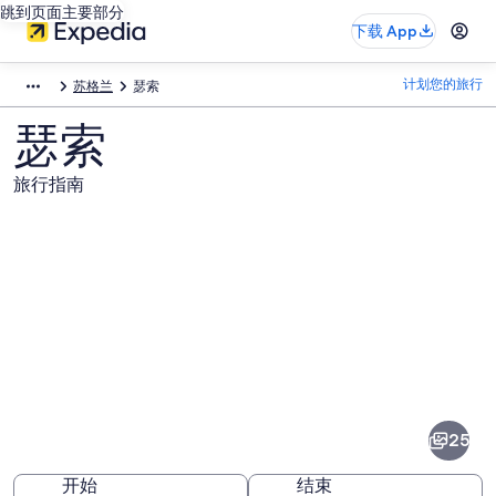
跳到页面主要部分
下载 App
计划您的旅行
苏格兰
瑟索
瑟索
旅行指南
瑟
索
图
25
片
开始
结束