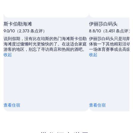
斯卡伯勒海滩
伊丽莎白码头
9.0/10（2,373 条点评）
8.8/10（3,451 条点评）
说到假期，没有比在珀斯的热门海滩斯卡伯勒
伊丽莎白码头只是珀斯
海滩度过慵懒时光更愉快的了。在这适合家庭
体验一下其他精彩活动
游客的地区，别忘了寻访商店和热闹的酒吧。
一场体育赛事或去高级
收起
收起
查看住宿
查看住宿