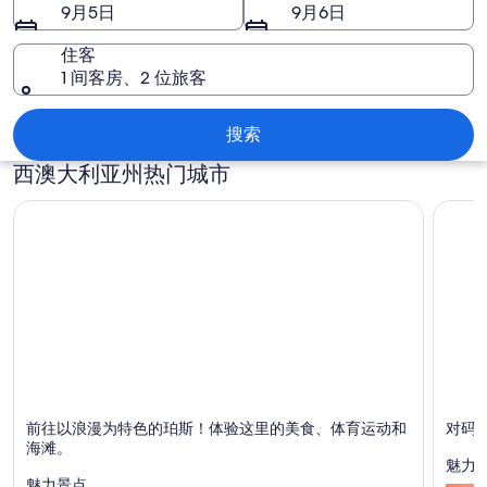
亚
9月5日
9月6日
州
住客
图
1 间客房、2 位旅客
片
西澳大利亚州
搜索
西澳大利亚州热门城市
珀斯 (及其周边地区)
巴瑟尔
前往以浪漫为特色的珀斯！体验这里的美食、体育运动和
对码
以用餐、购物和适合家庭而闻名
以海滩
海滩。
魅力
魅力景点