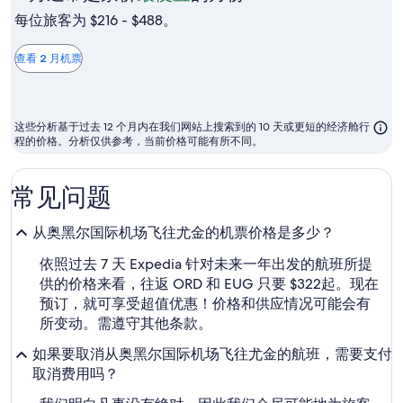
月
每位旅客为 $216 - $488。
通
常
查看 2 月机票
是
票
价
这些分析基于过去 12 个月内在我们网站上搜索到的 10 天或更短的经济舱行
最
程的价格。分析仅供参考，当前价格可能有所不同。
便
宜
常见问题
的
月
从奥黑尔国际机场飞往尤金的机票价格是多少？
份
依照过去 7 天 Expedia 针对未来一年出发的航班所提
供的价格来看，往返 ORD 和 EUG 只要 $322起。现在
预订，就可享受超值优惠！价格和供应情况可能会有
所变动。需遵守其他条款。
如果要取消从奥黑尔国际机场飞往尤金的航班，需要支付
取消费用吗？