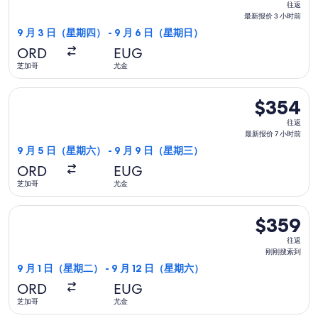
时
往返
返,
最新报价 3 小时前
前
最
9 月 3 日（星期四） - 9 月 6 日（星期日）
新
ORD
EUG
报
芝加哥
尤金
价
3
选择联合航空航班，9 月 5 日（星期六）从芝加哥前往尤金，9 
$354
$354
小
往
时
往返
返,
最新报价 7 小时前
前
最
9 月 5 日（星期六） - 9 月 9 日（星期三）
新
ORD
EUG
报
芝加哥
尤金
价
7
选择达美航空航班，9 月 1 日（星期二）从芝加哥前往尤金，9 
$359
$359
小
往
时
往返
返,
刚刚搜索到
前
刚
9 月 1 日（星期二） - 9 月 12 日（星期六）
刚
ORD
EUG
搜
芝加哥
尤金
索