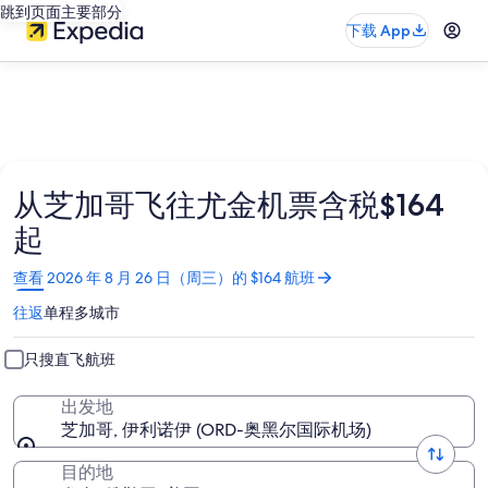
跳到页面主要部分
下载 App
从芝加哥飞往尤金机票含税$164
起
在
查看 2026 年 8 月 26 日（周三）的 $164 航班
新
往返
单程
多城市
窗
口
中
只搜直飞航班
打
开
出发地
芝加哥, 伊利诺伊 (ORD-奥黑尔国际机场)
目的地