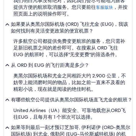
我们明白凡事没有绝对，因此我们会尽可能地为旅客
提供方便的航班取消服务。您只要前往
，并按
客服版块
照页面上的说明操作即可。
如果要从奥黑尔国际机场 (ORD) 飞往尤金 (EUG)，我该
如何找到有灵活变更政策的便宜机票？
许多航空公司都提供免费变更航班的服务，您只需补
足新旧机票之间的差价即可。在搜索从 ORD 飞往
EUG 的航班时，可以选择"无变更费"的筛选条件。
从 ORD 到 EUG 的飞行距离是多少？
奥黑尔国际机场和尤金之间相距大约 2,900 公里，不
妨带上能消磨时间的物品，比如之前一直来不及看的
精彩小说，现在就是阅读的绝佳时机。
有哪些航空公司提供从奥黑尔国际机场直飞尤金的航班？
United Airlines（UA）能安全、可靠地载您从ORD飞
往EUG，且每月有 1 个班次可以选择。
如果等到最后一刻才预订芝加哥, 伊利诺伊 (ORD-奥黑尔
国际机场) 到尤金, 俄勒冈 (EUG-马伦斯威特机场) 的机