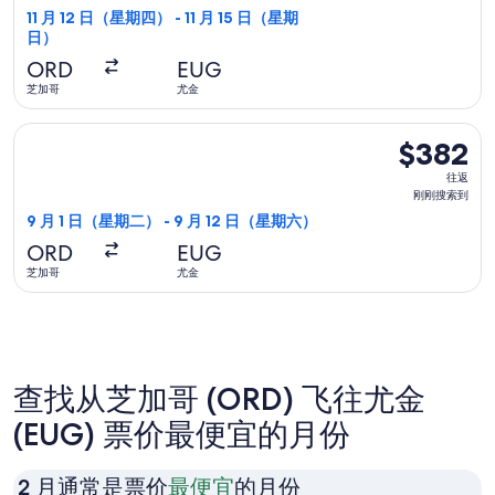
最
11 月 12 日（星期四） - 11 月 15 日（星期
日）
新
报
ORD
EUG
价
芝加哥
尤金
11
选择阿拉斯加航空航班，9 月 1 日（星期二）从芝加哥前往尤金，
小
$382
$382
时
往
往返
前
返,
刚刚搜索到
刚
9 月 1 日（星期二） - 9 月 12 日（星期六）
刚
ORD
EUG
搜
芝加哥
尤金
索
到
查找从芝加哥 (ORD) 飞往尤金
(EUG) 票价最便宜的月份
2
2 月通常是票价
最便宜
的月份