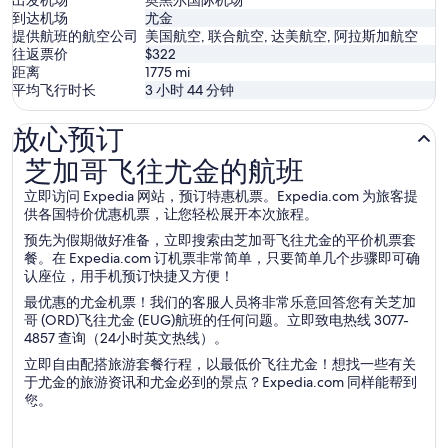
出发机场
奥黑尔国际机场
到达机场
尤金
提供航班的航空公司
美国航空, 联合航空, 达美航空, 阿拉斯加航空
往返票价
$322
距离
1775
mi
平均飞行时长
3 小时 44 分钟
放心预订
芝加哥飞往尤金的航班
芝加哥飞往尤金的航班
立即访问 Expedia 网站，预订特惠机票。Expedia.com 为旅客提
供各国特价优惠机票，让您轻松展开本次旅程。
预先为假期做好准备，立即搜索由芝加哥飞往尤金的平价机票套
餐。在 Expedia.com 订机票非常简单，只要简单几个步骤即可确
认座位，用手机预订快捷又方便！
最优惠的尤金机票！我们的客服人员将非常乐意回答您有关芝加
哥 (ORD)飞往尤金 (EUG)航班的任何问题。立即致电热线 3077-
4857 查询（24小时英文热线）。
立即自由配搭旅游套餐行程，以最低价飞往尤金！想找一些有关
于尤金的旅游资讯和尤金必到的景点？Expedia.com 同样能帮到
您。