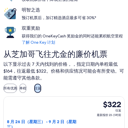
明智之选
预订机票后，加订精选酒店最多可省 30%*
双重奖励
获得我们的 OneKeyCash 奖励金的同时还能累积航空里程
了解 One Key 计划
从芝加哥飞往尤金的廉价机票
以下显示过去 7 天内找到的价格，，指定日期内单程最低
$164，往返最低 $322。价格和供应情况可能会有所变动。可
能需遵守其他条款。
所有优惠
单程
往返
选择美国航空航班，8 月 26 日（星期三）从芝加哥前往尤金，9 
$322
$322
往
往返
返,
最新报价 23 小时前
最
8 月 26 日（星期三） - 9 月 2 日（星期
三）
新