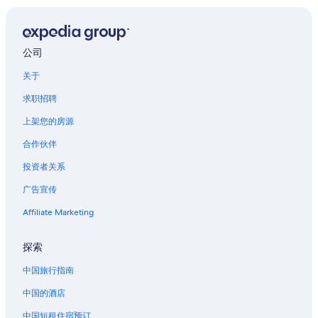
西俄勒冈的度假村
尤金的民宿
公司
尤金的家庭旅馆
关于
位于尤金的Best Western酒店
求职招聘
位于尤金的精品酒店
尤金的酒店
上架您的房源
尤金的汽车旅馆
合作伙伴
尤金站的家庭旅馆
投资者关系
尤金站附近的酒店
广告宣传
位于尤金市中心的浪漫酒店
Affiliate Marketing
雷恩县展览会场附近的酒店
探索
埃尔迈拉的酒店
中国旅行指南
中国的酒店
中国短租住宿预订