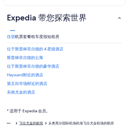
Expedia 带您探索世界
住宿
机票
套餐
租车
度假短租房
位于斯普林菲尔德的 4 星级酒店
斯普林菲尔德的公寓
位于斯普林菲尔德的豪华酒店
Hayward附近的酒店
第五街市场附近的酒店
东南尤金的酒店
费恩里奇水库附近的酒店
切希尔的家庭旅馆
* 适用于 Expedia 会员。
强克逊城的民宿
飞往尤金的航班
从奥黑尔国际机场机场飞往尤金机场的航班
哈里斯堡的酒店