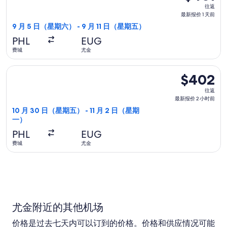
往
时
往返
返,
最新报价 1 天前
前
最
9 月 5 日（星期六） - 9 月 11 日（星期五）
新
PHL
EUG
报
费城
尤金
价
1
选择达美航空航班，10 月 30 日（星期五）从费城前往尤金，11
$402
$402
天
往
前
往返
返,
最新报价 2 小时前
最
10 月 30 日（星期五） - 11 月 2 日（星期
一）
新
报
PHL
EUG
价
费城
尤金
2
小
时
前
尤金附近的其他机场
价格是过去七天内可以订到的价格。价格和供应情况可能