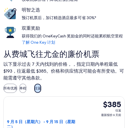
明智之选
预订机票后，加订精选酒店最多可省 30%*
双重奖励
获得我们的 OneKeyCash 奖励金的同时还能累积航空里程
了解 One Key 计划
从费城飞往尤金的廉价机票
以下显示过去 7 天内找到的价格，，指定日期内单程最低
$193，往返最低 $385。价格和供应情况可能会有所变动。可
能需遵守其他条款。
所有优惠
单程
往返
选择Bargain Flight航班，9 月 5 日（星期六）从费城前往尤
$385
$385
往
往返
返,
最新报价 6 天前
最
9 月 5 日（星期六） - 9 月 15 日（星期
二）
新