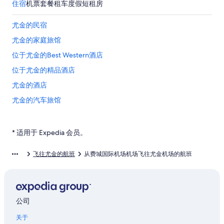
住宿
机票
套餐
租车
度假短租房
尤金的民宿
尤金的家庭旅馆
位于尤金的Best Western酒店
位于尤金的精品酒店
尤金的酒店
尤金的汽车旅馆
位于斯普林菲尔德的 4 星级酒店
斯普林菲尔德的公寓
* 适用于 Expedia 会员。
位于斯普林菲尔德的豪华酒店
飞往尤金的航班
从费城国际机场机场飞往尤金机场的航班
东南尤金的酒店
雷恩县展览会场附近的酒店
埃尔迈拉的酒店
公司
切希尔的家庭旅馆
关于
位于尤金市中心的浪漫酒店