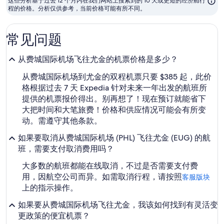
这些分析基于过去 12 个月内在我们网站上搜索到的 10 天或更短的经济舱行
最
程的价格。分析仅供参考，当前价格可能有所不同。
便
宜
常见问题
的
月
从费城国际机场飞往尤金的机票价格是多少？
份
从费城国际机场到尤金的双程机票只要 $385 起，此价
格根据过去 7 天 Expedia 针对未来一年出发的航班所
提供的机票报价得出。别再想了！现在预订就能省下
大把时间和大笔旅费！价格和供应情况可能会有所变
动。需遵守其他条款。
如果要取消从费城国际机场 (PHL) 飞往尤金 (EUG) 的航
班，需要支付取消费用吗？
大多数的航班都能在线取消，不过是否需要支付费
用，因航空公司而异。如需取消行程，请按照
客服版块
上的指示操作。
如果要从费城国际机场飞往尤金，我该如何找到有灵活变
更政策的便宜机票？