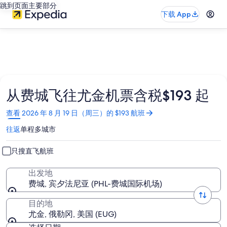
跳到页面主要部分
下载 App
从费城飞往尤金机票含税$193 起
在
查看 2026 年 8 月 19 日（周三）的 $193 航班
新
往返
单程
多城市
窗
口
中
只搜直飞航班
打
开
出发地
费城, 宾夕法尼亚 (PHL-费城国际机场)
目的地
尤金, 俄勒冈, 美国 (EUG)