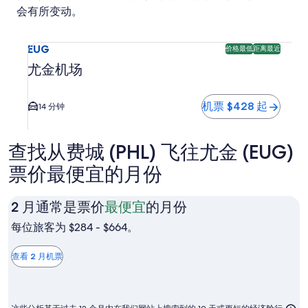
会有所变动。
选择前往尤金机场 (EUG) 的航班。 可预订的最便宜且距离最近
EUG
价格最低
距离最近
尤金机场
机票 $428 起
14 分钟
查找从费城 (PHL) 飞往尤金 (EUG)
票价最便宜的月份
2
2 月通常是票价
最便宜
的月份
月
每位旅客为 $284 - $664。
通
常
查看 2 月机票
是
票
价