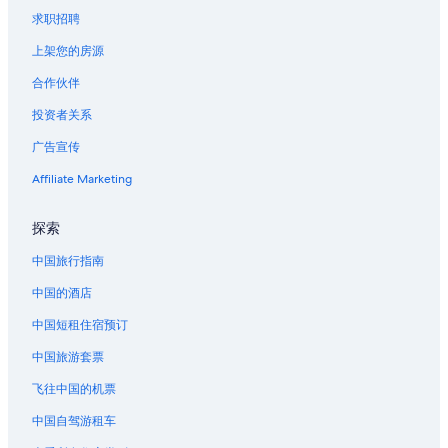
求职招聘
哈里斯堡的酒店
强克逊城的民宿
上架您的房源
西俄勒冈的度假村
合作伙伴
费恩里奇水库附近的酒店
投资者关系
第五街市场附近的酒店
广告宣传
尤金站的家庭旅馆
Affiliate Marketing
尤金站附近的酒店
探索
Hayward附近的酒店
中国旅行指南
中国的酒店
中国短租住宿预订
中国旅游套票
飞往中国的机票
中国自驾游租车