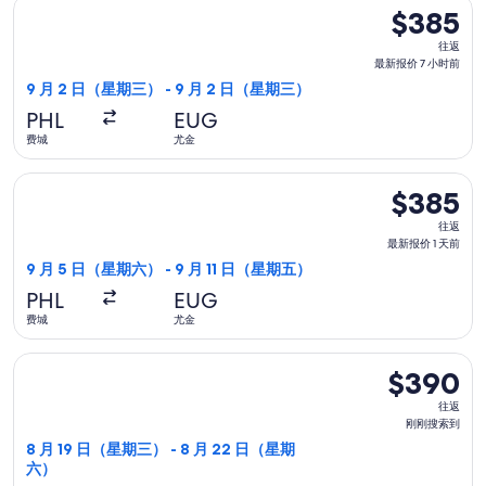
选择达美航空航班，9 月 2 日（星期三）从费城前往尤金，9 月
$385
$385
往
往返
返,
最新报价 7 小时前
最
9 月 2 日（星期三） - 9 月 2 日（星期三）
新
PHL
EUG
报
费城
尤金
价
7
选择美国航空航班，9 月 5 日（星期六）从费城前往尤金，9 月 
$385
$385
小
往
时
往返
返,
最新报价 1 天前
前
最
9 月 5 日（星期六） - 9 月 11 日（星期五）
新
PHL
EUG
报
费城
尤金
价
1
选择联合航空航班，8 月 19 日（星期三）从费城前往尤金，8 
$390
$390
天
往
前
往返
返,
刚刚搜索到
刚
8 月 19 日（星期三） - 8 月 22 日（星期
六）
刚