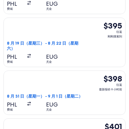
搜
PHL
EUG
索
费城
尤金
到
选择联合航空航班，8 月 19 日（星期三）从费城前往尤金，8 
$395
$395
往
往返
返,
刚刚搜索到
刚
8 月 19 日（星期三） - 8 月 22 日（星期
六）
刚
搜
PHL
EUG
索
费城
尤金
到
选择Bargain Flight航班，8 月 31 日（星期一）从费城前往
$398
$398
往
往返
返,
最新报价 9 小时前
最
8 月 31 日（星期一） - 9 月 1 日（星期二）
新
PHL
EUG
报
费城
尤金
价
9
选择美國西南航空航班，9 月 5 日（星期六）从费城前往尤金，9 
$401
$401
小