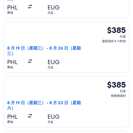
报
PHL
EUG
价
费城
尤金
6
选择美國西南航空航班，8 月 19 日（星期三）从费城前往尤金，8
天
$385
$385
前
往
往返
返,
最新报价 8 小时前
最
8 月 19 日（星期三） - 8 月 26 日（星期
三）
新
报
PHL
EUG
价
费城
尤金
8
选择联合航空航班，8 月 19 日（星期三）从费城前往尤金，8 
小
$385
$385
时
往
往返
前
返,
刚刚搜索到
刚
8 月 19 日（星期三） - 8 月 22 日（星期
六）
刚
搜
PHL
EUG
索
费城
尤金
到