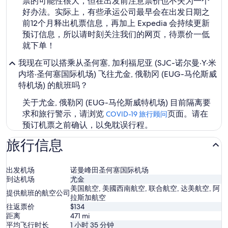
票的可能性很大，但在出发前注意票价也不失为一个
好办法。实际上，有些承运公司最早会在出发日期之
前12个月释出机票信息，再加上 Expedia 会持续更新
预订信息，所以请时刻关注我们的网页，待票价一低
就下单！
我现在可以搭乘从圣何塞, 加利福尼亚 (SJC-诺尔曼·Y·米
内塔·圣何塞国际机场) 飞往尤金, 俄勒冈 (EUG-马伦斯威
特机场) 的航班吗？
关于尤金, 俄勒冈 (EUG-马伦斯威特机场) 目前隔离要
求和旅行警示，请浏览
页面。请在
COVID-19 旅行顾问
预订机票之前确认，以免耽误行程。
旅行信息
出发机场
诺曼峰田圣何塞国际机场
到达机场
尤金
美国航空, 美國西南航空, 联合航空, 达美航空, 阿
提供航班的航空公司
拉斯加航空
往返票价
$134
距离
471
mi
平均飞行时长
1 小时 35 分钟