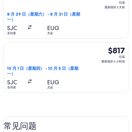
往
时
往返
返,
最新报价 2 天前
前
最
8 月 29 日（星期六） - 8 月 31 日（星期
一）
新
报
SJC
EUG
价
圣何塞
尤金
2
选择美国航空航班，10 月 1 日（星期四）从圣何塞前往尤金，10
天
$817
$817
前
往
往返
返,
最新报价 6 小时前
最
10 月 1 日（星期四） - 10 月 5 日（星期
一）
新
报
SJC
EUG
价
圣何塞
尤金
6
小
时
前
常见问题