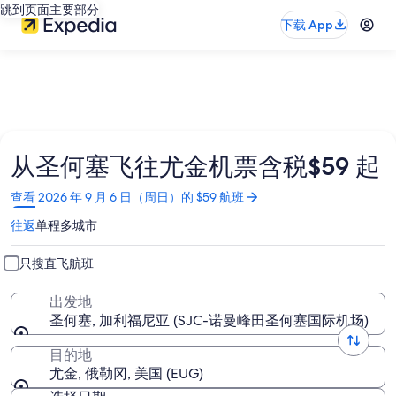
跳到页面主要部分
下载 App
从圣何塞飞往尤金机票含税$59 起
在
查看 2026 年 9 月 6 日（周日）的 $59 航班
新
往返
单程
多城市
窗
口
中
只搜直飞航班
打
开
出发地
圣何塞, 加利福尼亚 (SJC-诺曼峰田圣何塞国际机场)
目的地
尤金, 俄勒冈, 美国 (EUG)