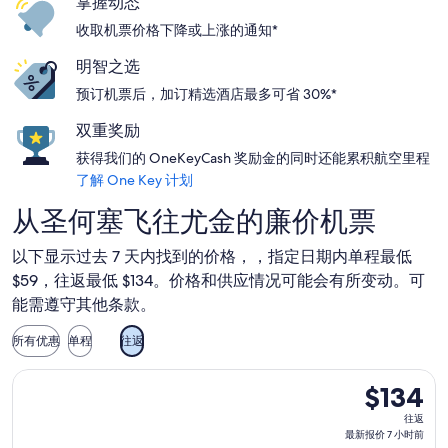
掌握动态
收取机票价格下降或上涨的通知*
明智之选
预订机票后，加订精选酒店最多可省 30%*
双重奖励
获得我们的 OneKeyCash 奖励金的同时还能累积航空里程
了解 One Key 计划
从圣何塞飞往尤金的廉价机票
以下显示过去 7 天内找到的价格，，指定日期内单程最低
$59，往返最低 $134。价格和供应情况可能会有所变动。可
能需遵守其他条款。
所有优惠
单程
往返
选择美國西南航空航班，9 月 11 日（星期五）从圣何塞前往尤金，
$134
$134
往
往返
返,
最新报价 7 小时前