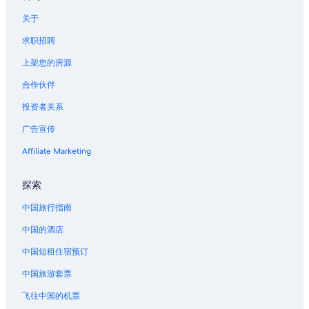
西俄勒冈的度假村
关于
尤金的民宿
求职招聘
尤金的家庭旅馆
上架您的房源
位于尤金的Best Western酒店
合作伙伴
位于尤金的精品酒店
投资者关系
尤金的酒店
广告宣传
尤金的汽车旅馆
Affiliate Marketing
雷恩县展览会场附近的酒店
埃尔迈拉的酒店
探索
中国旅行指南
中国的酒店
中国短租住宿预订
中国旅游套票
飞往中国的机票