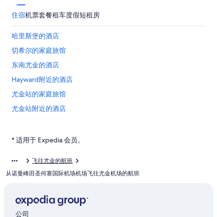
住宿
机票
套餐
租车
度假短租房
哈里斯堡的酒店
切希尔的家庭旅馆
东南尤金的酒店
Hayward附近的酒店
尤金站的家庭旅馆
尤金站附近的酒店
第五街市场附近的酒店
位于尤金市中心的浪漫酒店
* 适用于 Expedia 会员。
强克逊城的民宿
飞往尤金的航班
位于斯普林菲尔德的 4 星级酒店
从诺曼峰田圣何塞国际机场机场飞往尤金机场的航班
斯普林菲尔德的公寓
位于斯普林菲尔德的豪华酒店
费恩里奇水库附近的酒店
公司