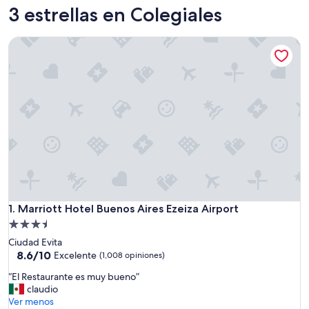
3 estrellas en Colegiales
Marriott Hotel Buenos Aires Ezeiza Airport
Marriott Hotel Buenos Aires Ezeiza Airport
1. Marriott Hotel Buenos Aires Ezeiza Airport
Propiedad
de
Ciudad Evita
3.5
8.6
8.6/10
Excelente
(1,008 opiniones)
de
estrellas
“
“El Restaurante es muy bueno”
10,
E
claudio
Excelente,
l
Ver menos
(1,008