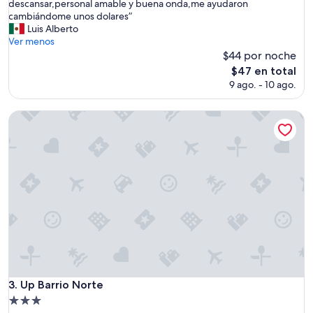
G
descansar,personal amable y buena onda,me ayudaron
Bueno,
r
cambiándome unos dolares”
(1,003
a
Luis Alberto
opiniones)
n
Ver menos
u
$44 por noche
b
El
$47 en total
i
precio
9 ago. - 10 ago.
c
actual
a
es
c
Up Barrio Norte
de
i
$47
ó
n
,
h
a
b
i
t
a
c
i
o
Up Barrio Norte
3. Up Barrio Norte
n
Propiedad
e