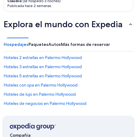
Claudio
(se hospedó 3 noches)
m
Publicada hace 2 semanas
o
.
N
Explora el mundo con Expedia
o
s
g
u
Hospedajes
Paquetes
Autos
Más formas de reservar
s
t
o
Hoteles 2 estrellas en Palermo Hollywood
m
Hoteles 3 estrellas en Palermo Hollywood
u
c
Hoteles 5 estrellas en Palermo Hollywood
h
o
Hoteles con spa en Palermo Hollywood
e
Hoteles de lujo en Palermo Hollywood
l
h
Hoteles de negocios en Palermo Hollywood
o
t
Hoteles románticos en Palermo Hollywood
e
Hoteles boutique en Palermo Hollywood
l
.
Hoteles con traslado del/al aeropuerto en Palermo Hollywood
L
Compañía