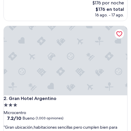
R
$176 por noche
opiniones)
e
El
$176 en total
s
precio
16 ago. - 17 ago.
t
actual
a
es
u
Gran Hotel Argentino
de
r
$176
a
n
t
e
e
s
m
u
y
b
u
e
Gran Hotel Argentino
2. Gran Hotel Argentino
n
Propiedad
o
de
”
Microcentro
3.0
7.2
7.2/10
Bueno
(1,003 opiniones)
de
estrellas
“
“Gran ubicación,habitaciones sencillas pero cumplen bien para
10,