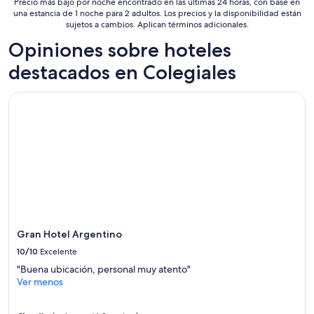
Precio más bajo por noche encontrado en las últimas 24 horas, con base en
c
a
17
una estancia de 1 noche para 2 adultos. Los precios y la disponibilidad están
t
m
sujetos a cambios. Aplican términos adicionales.
ago
u
b
al
o
Opiniones sobre hoteles
i
c
18
á
o
destacados en Colegiales
ago
n
n
d
m
o
Gran Hotel Argentino
u
m
c
e
h
u
o
n
p
o
r
s
o
d
f
o
e
l
s
a
i
Gran Hotel Argentino
r
o
e
10/10
Excelente
n
s
a
"Buena ubicación, personal muy atento"
”
l
Ver menos
i
s