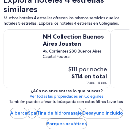
a
b
n
similares
l
t
e
a
Muchos hoteles 4 estrellas ofrecen los mismos servicios que los
y
s
hoteles 3 estrellas. Explora los hoteles 4 estrellas en Colegiales.
b
t
u
NH Collection Buenos Aires Jousten
Exe Hotel
i
e
NH Collection Buenos
c
n
Aires Jousten
o
a
.
o
Av. Corrientes 280 Buenos Aires
T
n
Capital Federal
o
d
d
a
$111 por noche
o
,
El
$114 en total
e
m
l
precio
e
17 ago. - 18 ago.
p
es
a
¿Aún no encuentras lo que buscas?
e
y
de
Ver todas las propiedades en Colegiales
r
u
$114
También puedes afinar tu búsqueda con estos filtros favoritos.
s
d
en
o
a
total
Alberca
Spa
Tina de hidromasaje
Desayuno incluido
n
r
a
por
o
Parques acuáticos
l
noche
n
a
c
del