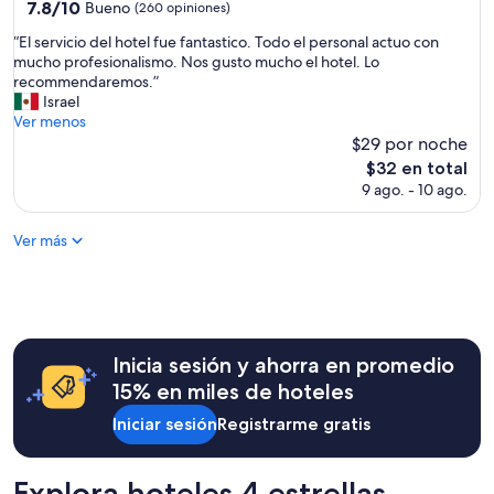
3.0
7.8
7.8/10
Bueno
p
(260 opiniones)
de
estrellas
a
“
“El servicio del hotel fue fantastico. Todo el personal actuo con
10,
r
E
mucho profesionalismo. Nos gusto mucho el hotel. Lo
Bueno,
a
l
recommendaremos.”
(260
d
s
Israel
opiniones)
e
e
Ver menos
s
r
$29 por noche
c
v
El
a
$32 en total
i
precio
n
9 ago. - 10 ago.
c
actual
s
i
es
a
o
Ver más
de
r
d
$32
,
e
p
l
e
h
r
o
s
t
Inicia sesión y ahorra en promedio
o
e
n
15% en miles de hoteles
l
a
f
Iniciar sesión
Registrarme gratis
l
u
a
e
m
f
Explora hoteles 4 estrellas
a