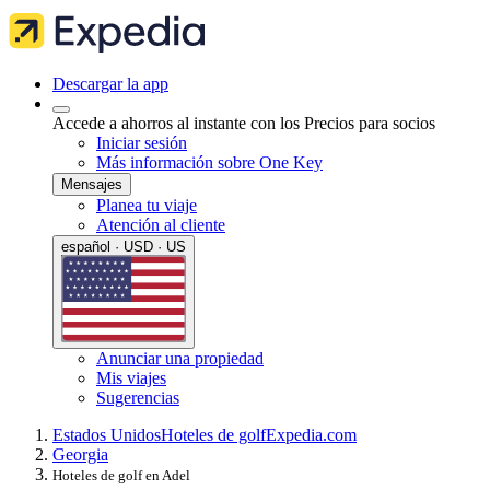
Descargar la app
Accede a ahorros al instante con los Precios para socios
Iniciar sesión
Más información sobre One Key
Mensajes
Planea tu viaje
Atención al cliente
español · USD · US
Anunciar una propiedad
Mis viajes
Sugerencias
Estados Unidos
Hoteles de golf
Expedia.com
Georgia
Hoteles de golf en Adel