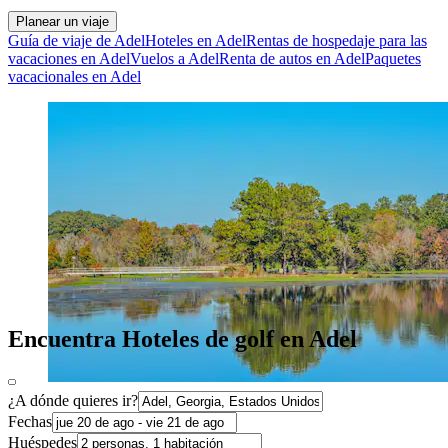
Planear un viaje
Guía de viaje de Adel
Hoteles en Adel
Rentas de hospedaje para las
vacaciones en Adel
Vuelos a Adel
Renta de autos en Adel
Paquetes
vacacionales en Adel
Encuentra Hoteles de golf en Adel
¿A dónde quieres ir?
Fechas
Huéspedes