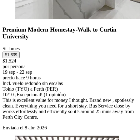
Premium Modern Homestay-Walk to Curtin
University
St James
$1,639
$1,524
por persona
19 sep - 22 sep
precio hace 9 horas
Incl. vuelo redondo sin escalas
Tokio (TYO) a Perth (PER)
10
/
10
¡Excepcional! (1 opinión)
This is excellent value for money I thought. Brand new , spotlessly
clean. Everything you need for a short stay. Bus Service close by
works effortlessly and efficiently so it’s around 25 mins away from
Perth City Centre.
Enviada el 8 abr. 2026