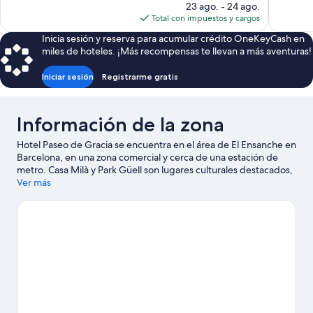
precio
23 ago. - 24 ago.
actual
Total con impuestos y cargos
es
Inicia sesión y reserva para acumular crédito OneKeyCash en
de
miles de hoteles. ¡Más recompensas te llevan a más aventuras!
$157
Iniciar sesión
Registrarme gratis
Información de la zona
Hotel Paseo de Gracia se encuentra en el área de El Ensanche en
Barcelona, en una zona comercial y cerca de una estación de
metro. Casa Milà y Park Güell son lugares culturales destacados,
y los turistas que quieran ir de compras pueden visitar Paseo de
Ver más
Gracia y Rambla de Cataluña. ¿Buscas diversión? Puedes salir
una noche a Sala de conciertos y discoteca Sala Apolo y Parque
del Fòrum.
Visita nuestra guía de Barcelona