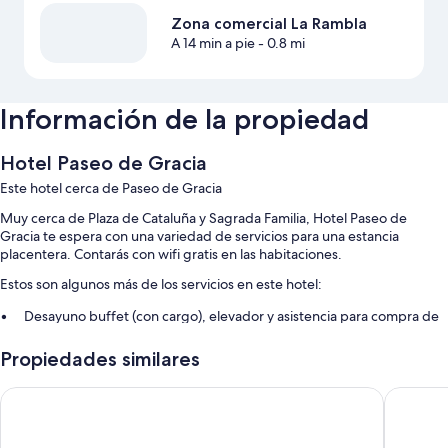
Zona comercial La Rambla
A 14 min a pie
- 0.8 mi
Información de la propiedad
Hotel Paseo de Gracia
Este hotel cerca de Paseo de Gracia
Muy cerca de Plaza de Cataluña y Sagrada Familia, Hotel Paseo de
Gracia te espera con una variedad de servicios para una estancia
placentera. Contarás con wifi gratis en las habitaciones.
Estos son algunos más de los servicios en este hotel:
Desayuno buffet (con cargo), elevador y asistencia para compra de
tours o entradas
Propiedades similares
Personal multilingüe, resguardo de equipaje y área con
computadoras
Hotel Praktik Bakery
Hotel Ba
No se permite fumar en la propiedad, máquina expendedora y
recepción disponible las 24 horas