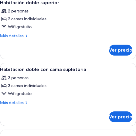
8
Habitación doble superior
todas
2 personas
las
2 camas individuales
fotos
de
Wifi gratuito
Habitación
Más
Más detalles
doble
detalles
sobre
superior
Ver precio
Habitación
doble
superior
Abrir
Escritorio, wifi gratis y ropa de cama
7
Habitación doble con cama supletoria
todas
3 personas
las
3 camas individuales
fotos
de
Wifi gratuito
Habitación
Más
Más detalles
doble
detalles
sobre
con
Ver precio
Habitación
cama
doble
supletoria
con
cama