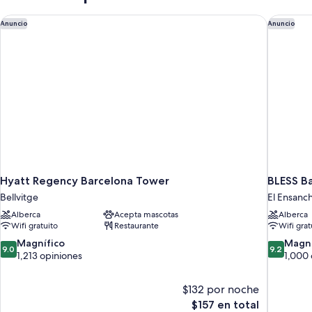
Hyatt Regency Barcelona Tower
BLESS B
Anuncio
Anuncio
Hyatt Regency Barcelona Tower
BLESS B
Bellvitge
El Ensanc
Alberca
Acepta mascotas
Alberca
Wifi gratuito
Restaurante
Wifi grat
9.0
9.2
Magnífico
Magní
9.0
9.2
de
de
1,213 opiniones
1,000 
10,
10,
Magnífico,
Magnífico
$132 por noche
1,213
1,000
El
$157 en total
opiniones
opiniones