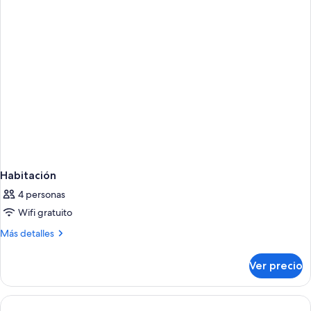
supletoria
Habitación
4 personas
Wifi gratuito
Más
Más detalles
detalles
sobre
Ver precio
Habitación