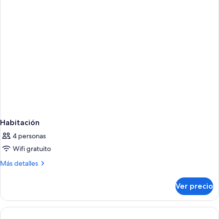
Habitación
4 personas
Wifi gratuito
Más
Más detalles
detalles
sobre
Ver precio
Habitación