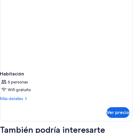
Habitación
6 personas
Wifi gratuito
Más
Más detalles
detalles
sobre
Ver precio
Habitación
También podría interesarte