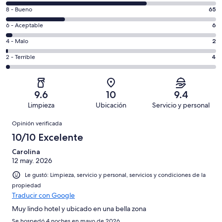
de
Puntuación
8 - Bueno
65
10,
de
es
Puntuación
6 - Aceptable
6
8,
decir,
de
es
Puntuación
4 - Malo
2
Excelente.
6,
decir,
de
Basada
es
Puntuación
2 - Terrible
4
Bueno.
4,
en
decir,
de
Basada
es
157
Aceptable.
2,
en
decir,
de
Basada
es
65
Malo.
9.6
10
9.4
234
en
decir,
de
Basada
Limpieza
Ubicación
Servicio y personal
opiniones
6
Terrible.
234
en
Opiniones
de
Basada
opiniones
Opinión verificada
2
234
en
de
10/10 Excelente
opiniones
4
234
de
Carolina
opiniones
12 may. 2026
234
opiniones
Le gustó: Limpieza, servicio y personal, servicios y condiciones de la
propiedad
Traducir con Google
Muy lindo hotel y ubicado en una bella zona
Se hospedó 4 noches en mayo de 2026