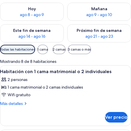
Consulta la disponibilidad para hoy ago 8 - ago 9
Consulta la disponibilidad pa
Hoy
Mañana
ago 8 - ago 9
ago 9 - ago 10
Consulta la disponibilidad para este fin de semana ago 14 - ag
Consulta la disponibilidad pa
Este fin de semana
Próximo fin de semana
ago 14 - ago 16
ago 21 - ago 23
Filtros
Todas las habitaciones
1 cama
2 camas
3 camas o más
disponibles
para
Mostrando 8 de 8 habitaciones
las
Abrir
Una habitación de hotel moderna con
7
Habitación con 1 cama matrimonial o 2 individuales
habitaciones
todas
2 personas
las
1 cama matrimonial o 2 camas individuales
fotos
de
Wifi gratuito
Habitación
Más
Más detalles
con
detalles
sobre
1
Ver precio
Habitación
cama
con
matrimonial
1