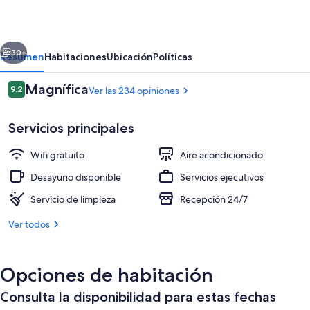
de
Gracia
erior
Siguiente
30+
Resumen
Habitaciones
Ubicación
Políticas
Opiniones
Magnífica
9.2
Ver las 234 opiniones
9.2 de 10,
Servicios principales
Wifi gratuito
Aire acondicionado
Desayuno disponible
Servicios ejecutivos
Servicio de limpieza
Recepción 24/7
Entrada interior
Ver todos
Opciones de habitación
Consulta la disponibilidad para estas fechas