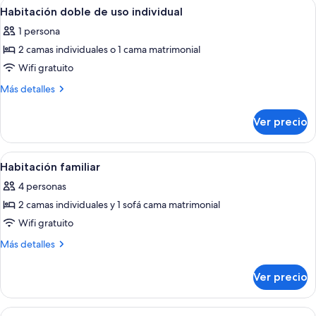
Abrir
Una habitación de hotel moderna con 
7
o
cama
Habitación doble de uso individual
todas
matrimonial
2
1 persona
o
las
individuales
2
2 camas individuales o 1 cama matrimonial
fotos
individuales
de
Wifi gratuito
Habitación
Más
Más detalles
doble
detalles
sobre
de
Ver precio
Habitación
uso
doble
individual
de
Abrir
Habitación familiar | Escritorio, wifi g
10
uso
Habitación familiar
todas
individual
4 personas
las
2 camas individuales y 1 sofá cama matrimonial
fotos
de
Wifi gratuito
Habitación
Más
Más detalles
familiar
detalles
sobre
Ver precio
Habitación
familiar
Abrir
Una habitación de hotel con dos camas, 