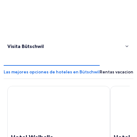
Visita Bütschwil
Las mejores opciones de hoteles en Bütschwil
Rentas vacacional
Hotel Walhalla
Hotel Banan