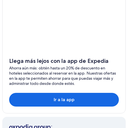
Hoteles cerca de Säntis
B&B en Rapperswil-Jona
Hoteles en Rapperswil-Jona
Apart-Hoteles en St. Gallen
Apartamentos en St. Gallen
Hoteles de Relais & Chateaux en St. Gallen
Hoteles en St. Gallen
Llega más lejos con la app de Expedia
Hoteles cerca de Plaza Roja
Ahorra aún más: obtén hasta un 20% de descuento en
hoteles seleccionados al reservar en la app. Nuestras ofertas
Hoteles en Flawil
en la app te permiten ahorrar para que puedas viajar más y
administrar todo desde donde estés.
Hoteles en Ebnat-Kappel
Hoteles en Wittenbach
Ir a la app
Hoteles en Murg
Hoteles en Gossau
Hoteles 2 estrellas en Amden
Hoteles de senderismo en Amden