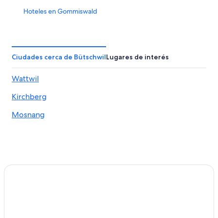
Hoteles en Gommiswald
Casas flotantes en Schmerikon
Hoteles en Schmerikon
Hoteles en Ernetschwil
Ciudades cerca de Bütschwil
Lugares de interés
Hoteles con bar en Unterwasser
Wattwil
Hoteles en Unterwasser
Kirchberg
Hoteles en Benken
Apartamentos en Abtwil
Mosnang
Hoteles 3 estrellas en Bollingen
Hoteles en Bollingen
Hoteles en Rapperswil
Hoteles en Kirchberg
Hoteles en Distrito de Saint Gallen
Apartamentos en Cantón de San Galo
Hoteles en Hemberg