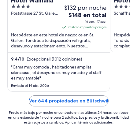
Hotel Walhalla
Hotel B
4
$132 por noche
4
out
out
Poststrasse 27 St. Gallen
Schaffhause
El
$148 en total
SG
Winterthur
of
of
precio
16 ago. - 17 ago.
5
5
es
Total con impuestos y cargos
de
Hospédate en este hotel de negocios en St.
Hospédate e
$148
Gallen. Tendrás a tu disposición wifi gratis,
Tendrás a tu
desayuno y estacionamiento. Nuestros
en
completo y 
huéspedes destacan el desayuno ...
cerca de ...
total
por
9.4
/
10
¡Excepcional! (1012 opiniones)
noche
"Cama muy cómoda , habitaciones amplias ,
del
silencioso , el desayuno es muy variado y el staff
es muy amable"
16
ago
Enviada el 14 abr. 2026
al
17
Ver 644 propiedades en Bütschwil
ago
Precio más bajo por noche encontrado en las últimas 24 horas, con base
en una estancia de 1 noche para 2 adultos. Los precios y la disponibilidad
están sujetos a cambios. Aplican términos adicionales.