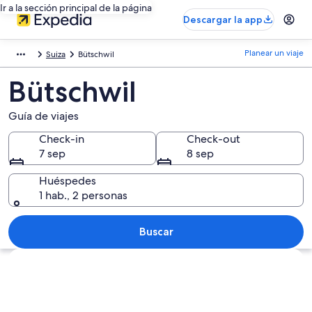
Ir a la sección principal de la página
Descargar la app
Planear un viaje
Suiza
Bütschwil
Bütschwil
Guía de viajes
Check-in
Check-out
7 sep
8 sep
Huéspedes
1 hab., 2 personas
Buscar
Explorar mapa