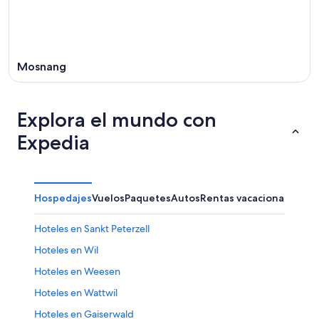
16
ago
Mosnang
Explora el mundo con
Expedia
Hospedajes
Vuelos
Paquetes
Autos
Rentas vacacionales
Hoteles en Sankt Peterzell
Hoteles en Wil
Hoteles en Weesen
Hoteles en Wattwil
Hoteles en Gaiserwald