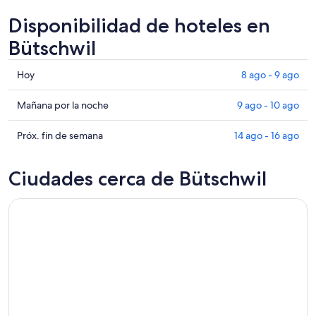
Disponibilidad de hoteles en
Bütschwil
Consultar
Hoy
8 ago - 9 ago
precios
en
Consultar
Mañana por la noche
9 ago - 10 ago
Bütschwil
precios
para
en
Consultar
Próx. fin de semana
14 ago - 16 ago
hoy,
Bütschwil
precios
8
para
en
Ciudades cerca de Bütschwil
ago
mañana
Bütschwil
-
por
para
9
la
el
ago
noche,
próximo
9
fin
ago
de
-
semana,
10
14
ago
ago
-