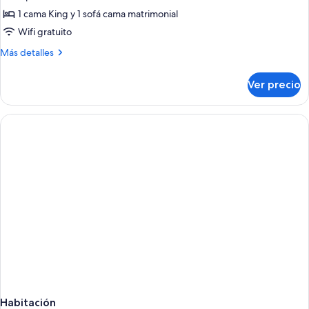
de
1 cama King y 1 sofá cama matrimonial
Suite,
1
Wifi gratuito
habitación,
Más
Más detalles
chimenea
detalles
sobre
(Coast
Ver precio
Suite,
Premium
1
K
habitación,
Suite
chimenea
(Coast
w/
Premium
Soaker
K
Tub)
Suite
w/
Soaker
Tub)
Habitación