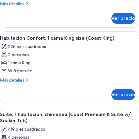
cama
Más
Más detalles
King
detalles
size
sobre
Ver precio
Habitación
(Coast
Premium,
Premium
1
Abrir
Ropa de cama de alta calidad y camas 
King
1
cama
Habitación Confort, 1 cama King size (Coast King)
todas
King
with
226 pies cuadrados
size
las
View)
(Coast
2 personas
fotos
Premium
de
1 cama King
King
Habitación
with
Wifi gratuito
View)
Confort,
Más
Más detalles
1
detalles
cama
sobre
Ver precio
Habitación
King
Confort,
size
1
Abrir
Ropa de cama de alta calidad y camas 
(Coast
6
cama
Suite, 1 habitación, chimenea (Coast Premium K Suite w/
todas
King
King)
Soaker Tub)
size
las
419 pies cuadrados
(Coast
fotos
King)
4 personas