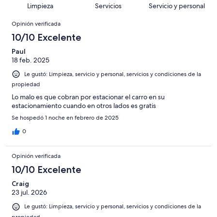
decir,
de
Basada
Limpieza
Servicios
Servicio y personal
opiniones
128
Terrible.
1482
en
Opiniones
de
Basada
opiniones
Opinión verificada
72
1482
en
de
10/10 Excelente
opiniones
58
1482
de
Paul
opiniones
18 feb. 2025
1482
opiniones
Le gustó: Limpieza, servicio y personal, servicios y condiciones de la
propiedad
Lo malo es que cobran por estacionar el carro en su
estacionamiento cuando en otros lados es gratis
Se hospedó 1 noche en febrero de 2025
0
Opinión verificada
10/10 Excelente
Craig
23 jul. 2026
Le gustó: Limpieza, servicio y personal, servicios y condiciones de la
propiedad