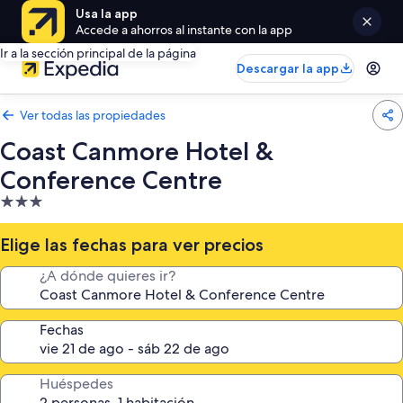
Usa la app
Accede a ahorros al instante con la app
Ir a la sección principal de la página
Descargar la app
Ver todas las propiedades
Coast Canmore Hotel &
Conference Centre
Propiedad
de
3.0
Elige las fechas para ver precios
estrellas
¿A dónde quieres ir?
Fechas
Huéspedes