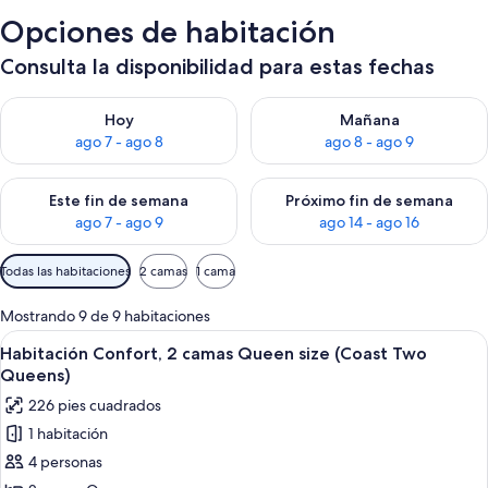
Opciones de habitación
Consulta la disponibilidad para estas fechas
Consulta la disponibilidad para hoy ago 7 - ago 8
Consulta la disponibilidad pa
Hoy
Mañana
ago 7 - ago 8
ago 8 - ago 9
Consulta la disponibilidad para este fin de semana ago 7 - ag
Consulta la disponibilidad par
Este fin de semana
Próximo fin de semana
ago 7 - ago 9
ago 14 - ago 16
Filtros
Todas las habitaciones
2 camas
1 cama
disponibles
para
Mostrando 9 de 9 habitaciones
las
Abrir
Ropa de cama de alta calidad y camas 
6
Habitación Confort, 2 camas Queen size (Coast Two
habitaciones
todas
Queens)
las
226 pies cuadrados
fotos
1 habitación
de
4 personas
Habitación