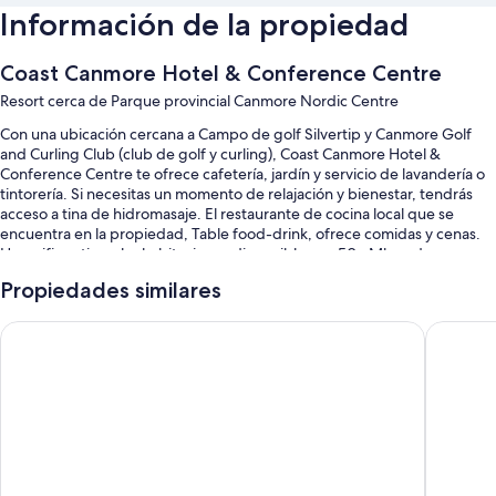
Información de la propiedad
Coast Canmore Hotel & Conference Centre
Resort cerca de Parque provincial Canmore Nordic Centre
Con una ubicación cercana a Campo de golf Silvertip y Canmore Golf
and Curling Club (club de golf y curling), Coast Canmore Hotel &
Conference Centre te ofrece cafetería, jardín y servicio de lavandería o
tintorería. Si necesitas un momento de relajación y bienestar, tendrás
acceso a tina de hidromasaje. El restaurante de cocina local que se
encuentra en la propiedad, Table food-drink, ofrece comidas y cenas.
Hay wifi gratis en las habitaciones disponible con 50+ Mbps de
velocidad, además de lobby con chimenea y bar.
Propiedades similares
Estos son algunos servicios adicionales:
Canmore Inn & Suites
Everwil
Alberca techada
Estacionamiento (con cargo), traslado de ida y vuelta al aeropuerto
(con cargo) y check-out exprés
Área con computadoras, asistencia para compra de tours o entradas
y dispensador de agua
Personal multilingüe, salón de banquetes y recepción disponible las
24 horas