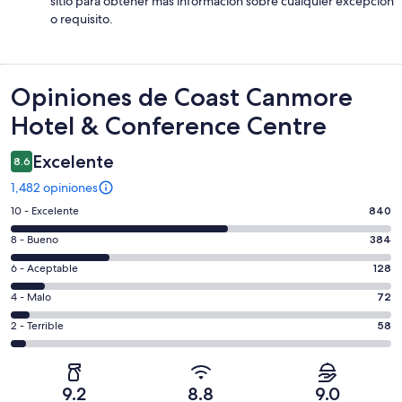
sitio para obtener más información sobre cualquier excepción
o requisito.
Opiniones
Opiniones de Coast Canmore
Hotel & Conference Centre
Excelente
8.6
1,482 opiniones
Puntuación
10 - Excelente
840
de
Puntuación
8 - Bueno
384
10,
de
es
Puntuación
6 - Aceptable
128
8,
decir,
de
es
Puntuación
4 - Malo
72
Excelente.
6,
decir,
de
Basada
es
Puntuación
2 - Terrible
58
Bueno.
4,
en
decir,
de
Basada
es
840
Aceptable.
2,
en
decir,
de
Basada
es
384
Malo.
9.2
8.8
9.0
1482
en