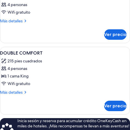
4 personas
Wifi gratuito
Más
Más detalles
detalles
sobre
Ver precio
Habitación
Abrir
Habitación de hotel con cama, escritorio
6
DOUBLE COMFORT
todas
215 pies cuadrados
las
4 personas
fotos
de
1 cama King
DOUBLE
Wifi gratuito
COMFORT
Más
Más detalles
detalles
sobre
Ver precio
DOUBLE
COMFORT
Inicia sesión y reserva para acumular crédito OneKeyCash en
miles de hoteles. ¡Más recompensas te llevan a más aventuras!