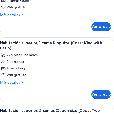
Confort,
2 camas Queen
2
Wifi gratuito
camas
Más
Más detalles
Queen
detalles
size
sobre
Ver precio
Habitación
(Coast
Confort,
Two
2
Abrir
Ropa de cama de alta calidad y camas 
Queens)
1
camas
Habitación superior, 1 cama King size (Coast King with
todas
Queen
Patio)
size
las
226 pies cuadrados
(Coast
fotos
Two
2 personas
de
Queens)
1 cama King
Habitación
superior,
Wifi gratuito
1
Más
Más detalles
cama
detalles
sobre
King
Ver precio
Habitación
size
superior,
(Coast
1
Abrir
Ropa de cama de alta calidad y camas 
2
King
cama
Habitación superior, 2 camas Queen size (Coast Two
todas