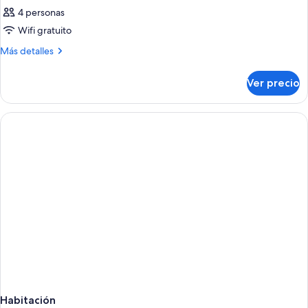
4 personas
Wifi gratuito
Más
Más detalles
detalles
sobre
Ver precio
Habitación
Habitación