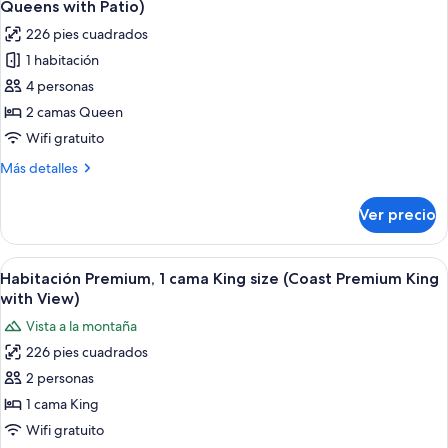
King
with
Queens with Patio)
size
las
Patio)
226 pies cuadrados
(Coast
fotos
King
1 habitación
de
with
4 personas
Habitación
Patio)
superior,
2 camas Queen
2
Wifi gratuito
camas
Más
Más detalles
Queen
detalles
size
sobre
Ver precio
Habitación
(Coast
superior,
Two
2
Abrir
Ropa de cama de alta calidad y camas 
Queens
7
camas
Habitación Premium, 1 cama King size (Coast Premium King
todas
Queen
with
with View)
size
las
Patio)
Vista a la montaña
(Coast
fotos
Two
226 pies cuadrados
de
Queens
2 personas
Habitación
with
Patio)
Premium,
1 cama King
1
Wifi gratuito