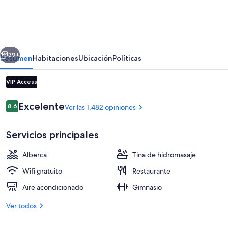
Canmore
Hotel
&
erior
Siguiente
Conference
39+
Resumen
Habitaciones
Ubicación
Políticas
Centre
VIP Access
Opiniones
Excelente
8.6
Ver las 1,482 opiniones
8.6 de 10,
Servicios principales
Alberca
Tina de hidromasaje
Exterior
Wifi gratuito
Restaurante
Aire acondicionado
Gimnasio
Ver todos