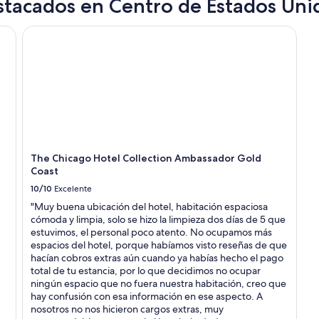
stacados en Centro de Estados Uni
u
e
The Chicago Hotel Collection Ambassador Gold Coast
v
o
y
e
l
p
e
r
s
o
The Chicago Hotel Collection Ambassador Gold
n
Coast
a
l
10/10
Excelente
m
"Muy buena ubicación del hotel, habitación espaciosa
u
cómoda y limpia, solo se hizo la limpieza dos días de 5 que
y
estuvimos, el personal poco atento. No ocupamos más
a
espacios del hotel, porque habíamos visto reseñas de que
m
hacían cobros extras aún cuando ya habías hecho el pago
a
total de tu estancia, por lo que decidimos no ocupar
b
ningún espacio que no fuera nuestra habitación, creo que
l
hay confusión con esa información en ese aspecto. A
e
nosotros no nos hicieron cargos extras, muy
”