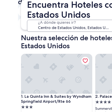
disponibilidad:
Encuentra Hoteles c
Hoy
Estados Unidos
5 ago. - 6 ago.
Este fin de semana
P
¿A dónde quieres ir?
7 ago. - 9 ago.
Nuestra selección de hotele
Estados Unidos
La Quinta Inn & Suites by Wyndham Springfield Ai
Palace Ca
La Quinta Inn & Suites by Wyndham Springfield Ai
Palace Ca
1. La Quinta Inn & Suites by Wyndham
2. Palac
Springfield Airport/Rte 66
Propieda
Propiedad
de
Summervil