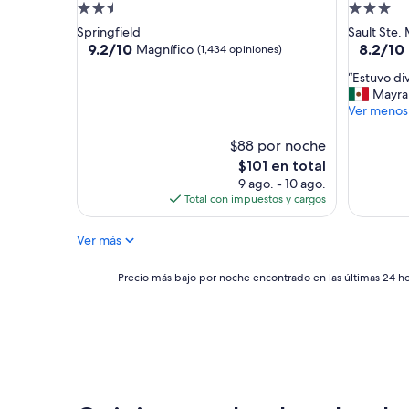
Propiedad
Propieda
de
de
Springfield
Sault Ste.
2.5
3.0
9.2
8.2
9.2/10
8.2/10
Magnífico
(1,434 opiniones)
de
de
estrellas
estrellas
“
“Estuvo div
10,
10,
E
Mayra
Magnífico,
Muy
s
Ver menos
(1,434
bueno,
t
opiniones)
(1,127
u
$88 por noche
opinione
v
El
$101 en total
o
precio
9 ago. - 10 ago.
d
actual
Total con impuestos y cargos
i
es
v
de
Ver más
e
$101
r
t
Precio
Precio más bajo por noche encontrado en las últimas 24 hor
i
más
d
bajo
o
por
”
noche
encontrado
en
las
últimas