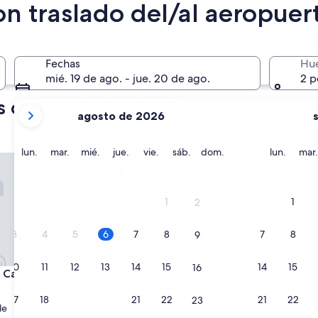
on traslado del/al aeropuer
Mañana
6 ago. - 7 ago.
róximo fin de semana
Fechas
Hu
14 ago. - 16 ago.
mié. 19 de ago. - jue. 20 de ago.
2 p
s con traslado desde/hacia el aero
tus
agosto de 2026
meses
actuales
son
lunes
martes
miércoles
jueves
viernes
sábado
domingo
lunes
lun.
mar.
mié.
jue.
vie.
sáb.
dom.
lun.
mar.
rport/Rte 66
sino Resort
DoubleTree by Hilton Hotel Wi
August
2026
y
1
1
2
September
2026.
3
4
5
6
7
8
7
8
9
10
11
12
13
14
15
14
15
16
rport/Rte 66
sino Resort
DoubleTree by Hilton Hotel Wi
e Casino Resort
3. DoubleTree by Hilton Hote
Airport
d
17
18
19
20
21
22
21
22
23
Propiedad
le