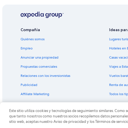
Casas de campo en Sureste de Iowa
Hoteles de lujo en Sureste de Iowa
Hoteles históricos en Sureste de Iowa
Hoteles baratos en Sureste de Iowa
Compañía
Ideas par
Hoteles con hidromasaje en Sureste de Iowa
Quiénes somos
Lugares turí
Hoteles de senderismo en Sureste de Iowa
Empleo
Hoteles en 
Hoteles en Sureste de Iowa
Anunciar una propiedad
Casas vacac
Propuestas comerciales
Viajes a Est
Relaciones con los inversionistas
Vuelos bara
Publicidad
Renta de au
Affiliate Marketing
Todos los t
Este sitio utiliza cookies y tecnologías de seguimiento similares. Como s
© 2026 Expedia, Inc., una empresa de Expedia Group. T
que tanto nosotros como nuestros socios recopilemos datos personales y
sitio web, aceptas nuestro Aviso de privacidad y los Términos de servici