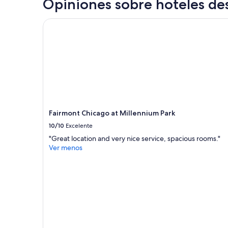
Opiniones sobre hoteles de
24
horas,
Fairmont Chicago at Millennium Park
con
base
en
una
estancia
de
1
noche
para
2
Fairmont Chicago at Millennium Park
adultos.
10/10
Excelente
Los
precios
"Great location and very nice service, spacious rooms."
y
Ver menos
la
disponibilidad
están
sujetos
a
cambios.
Aplican
términos