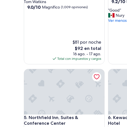
de
4.0
9.2
9.2/10
Tom Watkins
de
3.0
9.0
estrellas
9.0/10
Magnífico
(1,009 opiniones)
“
“Good”
10,
de
estrellas
G
Nury
Magnífic
10,
o
Ver menos
(3,200
Magnífico,
o
opinione
(1,009
d
opiniones)
”
$81 por noche
El
$92 en total
precio
16 ago. - 17 ago.
actual
Total con impuestos y cargos
es
de
Northfield Inn, Suites & Conference Center
Kewadin C
$92
Northfield Inn, Suites & Conference Center
Kewadin C
5. Northfield Inn, Suites &
6. Kewad
Conference Center
Hotel