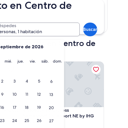
to en Centro de
éspedes
Mostrar mapa
Buscar
ersonas, 1 habitación
puerto gratis en Centro de
septiembre de 2026
martes
miércoles
jueves
viernes
sábado
domingo
mié.
jue.
vie.
sáb.
dom.
chita Airport
Holiday Inn Express Bettendorf Davenport NE by 
2
3
4
5
6
9
10
11
12
13
16
17
18
19
20
chita Airport
Holiday Inn Express Bettendorf Davenport NE by 
l Wichita
4. Holiday Inn Express
Bettendorf Davenport NE by IHG
23
24
25
26
27
Propiedad