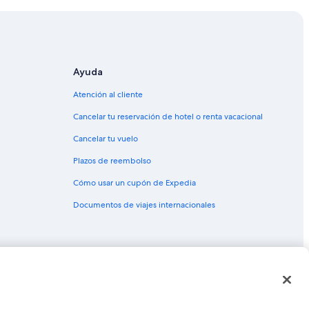
de Iowa
o
.
 Iowa
”
Iowa
 Sureste de Iowa
Ayuda
wa
Atención al cliente
e de Iowa
Cancelar tu reservación de hotel o renta vacacional
Cancelar tu vuelo
Plazos de reembolso
Cómo usar un cupón de Expedia
Documentos de viajes internacionales
as o marcas comerciales de Expedia, Inc. CST# 2029030-50.