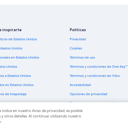
Hoteles con concierge en Sureste 
Hoteles de negocios en Sureste de
Hoteles románticos en Sureste de 
Hoteles con aire acondicionado en
a inspirarte
Políticas
Hoteles con vista en Sureste de Io
sticos de Estados Unidos
Privacidad
Hoteles de Independent en Surest
Estados Unidos
Cookies
ionales en Estados Unidos
Términos de uso
ados Unidos
Términos y condiciones de One Key™
tos a Estados Unidos
Términos y condiciones de Vrbo
tos en Estados Unidos
Accesibilidad
ipos de hospedaje
Opciones de privacidad
Pautas y reporte de contenido
e indica en nuestro Aviso de privacidad, es posible
odos los derechos reservados. Expedia y el logo de Expedia son marcas registrad
 otros detalles. Al continuar utilizando nuestro
o.