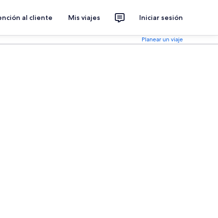
nción al cliente
Mis viajes
Iniciar sesión
Planear un viaje