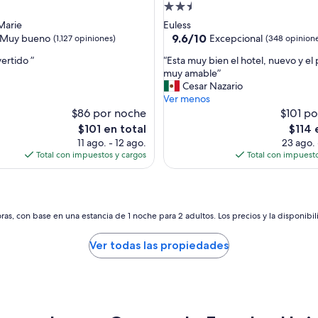
d
Propiedad
de
 Marie
Euless
2.5
9.6
9.6/10
Muy bueno
Excepcional
(1,127 opiniones)
(348 opinion
de
estrellas
“
ertido ”
“Esta muy bien el hotel, nuevo y el
10,
E
muy amable”
Excepcional,
s
Cesar Nazario
(348
t
Ver menos
opiniones)
a
$86 por noche
$101 p
s)
m
El
El
$101 en total
$114 
u
precio
precio
11 ago. - 12 ago.
23 ago. 
y
actual
actual
Total con impuestos y cargos
Total con impuesto
b
es
es
i
de
de
e
$101
$114
n
e
as, con base en una estancia de 1 noche para 2 adultos. Los precios y la disponibil
l
h
Ver todas las propiedades
o
t
e
l
,
n