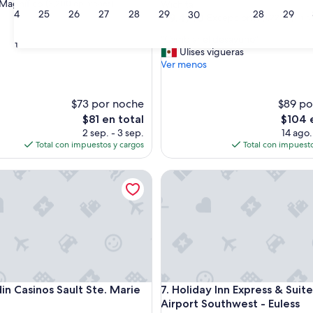
de
Magnífico
(3,200 opiniones)
Wichita
24
25
26
27
28
29
28
29
30
4.0
9.4
9.4/10
Excepcional
(1,223 opinio
de
estrellas
“
“Cambiar el desayuno”
o,
10,
31
C
Ulises vigueras
Excepcional,
a
Ver menos
s)
(1,223
m
opiniones)
b
i
$73 por noche
$89 po
a
El
El
$81 en total
$104 
r
precio
precio
2 sep. - 3 sep.
14 ago.
e
actual
actual
Total con impuestos y cargos
Total con impuesto
l
es
es
d
de
de
asinos Sault Ste. Marie Hotel
Holiday Inn Express & Suites 
e
$81
$104
s
a
y
u
n
o
”
asinos Sault Ste. Marie Hotel
Holiday Inn Express & Suites 
in Casinos Sault Ste. Marie
7. Holiday Inn Express & Sui
Airport Southwest - Euless