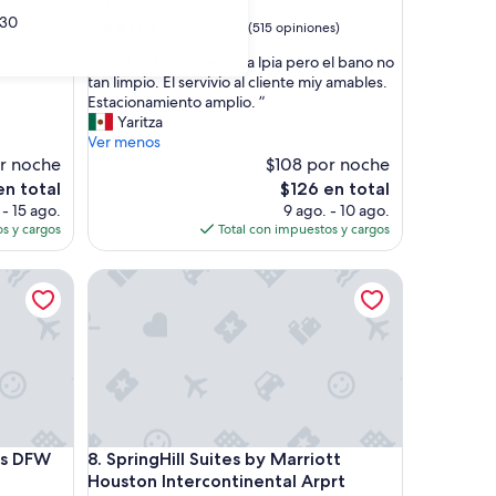
de
Bettendorf
30
3.0
9.4
9.4/10
Excepcional
nes)
(515 opiniones)
de
estrellas
“
“La haboatancion estaba lpia pero el bano no
10,
L
tan limpio. El servivio al cliente miy amables.
Excepcional,
a
Estacionamiento amplio. ”
(515
h
Yaritza
opiniones)
a
Ver menos
b
r noche
$108 por noche
o
El
en total
$126 en total
a
precio
 - 15 ago.
9 ago. - 10 ago.
t
actual
s y cargos
Total con impuestos y cargos
a
es
n
de
DFW Airport Southwest - Euless
SpringHill Suites by Marriott Houston Intercontine
c
$126
i
o
n
e
s
t
a
b
DFW Airport Southwest - Euless
SpringHill Suites by Marriott Houston Intercontine
tes DFW
8. SpringHill Suites by Marriott
a
l
Houston Intercontinental Arprt