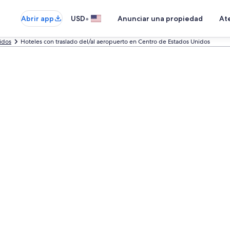
•
Abrir app
USD
Anunciar una propiedad
Ate
idos
Hoteles con traslado del/al aeropuerto en Centro de Estados Unidos