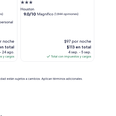
p
Propiedad
i
de
Houston
a
3.0
9.0
9.0/10
Magnífico
es)
(1,844 opiniones)
p
de
estrellas
e
 personal
10,
r
Magnífico,
o
(1,844
e
opiniones)
l
or noche
$97 por noche
b
El
en total
$113 en total
a
precio
- 24 ago.
4 sep. - 5 sep.
n
actual
s y cargos
Total con impuestos y cargos
o
es
n
de
o
$113
t
a
idad están sujetos a cambios. Aplican términos adicionales.
n
l
i
m
p
i
o
.