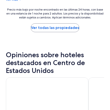
$167
y
o
i
a
r
n
Precio
Precio más bajo por noche encontrado en las últimas 24 horas, con base
n
c
w
en una estancia de 1 noche para 2 adultos. Los precios y la disponibilidad
más
d
h
e
están sujetos a cambios. Aplican términos adicionales.
bajo
m
a
r
por
a
n
e
noche
Ver todas las propiedades
y
d
v
encontrado
b
h
e
en
e
e
r
las
p
a
y
últimas
l
r
w
24
a
t
e
Opiniones sobre hoteles
horas,
t
h
l
con
e
e
destacados en Centro de
c
base
s
s
o
en
-
Estados Unidos
o
m
una
k
u
i
estancia
e
n
n
Moody Gardens Hotel, Spa and Convention Center
Mt. Olympus
de
u
d
g
1
r
s
.
noche
i
o
K
para
g
f
e
2
o
n
v
adultos.
n
a
i
Los
s
t