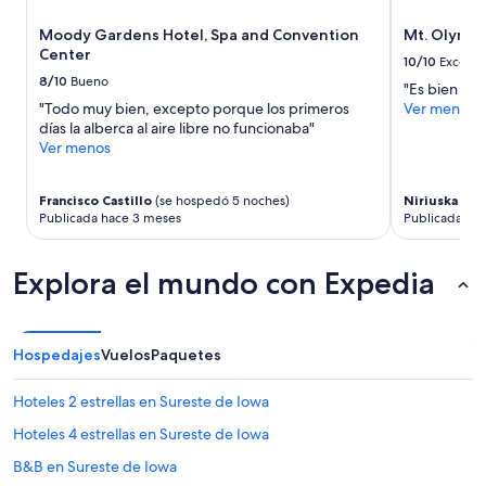
n
precios
i
u
w
y
t
Moody Gardens Hotel, Spa and Convention
Mt. Olympu
r
a
la
e
Center
e
s
10/10
Excelen
disponibilidad
f
w
v
8/10
Bueno
están
o
"Es bien bon
i
e
sujetos
r
"Todo muy bien, excepto porque los primeros
Ver menos
t
r
a
c
días la alberca al aire libre no funcionaba"
h
y
cambios.
o
Ver menos
o
h
Aplican
f
u
e
términos
f
t
l
adicionales.
Francisco Castillo
(se hospedó 5 noches)
Niriuska
(se 
e
a
p
Publicada hace 3 meses
Publicada ha
e
n
f
,
y
u
b
m
Explora el mundo con Expedia
l
u
a
a
t
n
n
m
-
d
a
m
f
Hospedajes
Vuelos
Paquetes
y
a
r
w
d
i
a
Hoteles 2 estrellas en Sureste de Iowa
e
e
n
s
n
Hoteles 4 estrellas en Sureste de Iowa
t
o
d
t
u
B&B en Sureste de Iowa
l
o
n