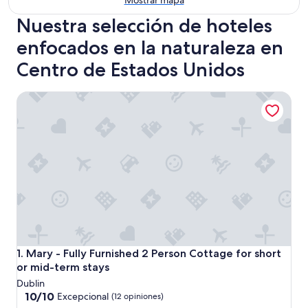
Mostrar mapa
Nuestra selección de hoteles
enfocados en la naturaleza en
Centro de Estados Unidos
Mary - Fully Furnished 2 Person Cottage for short or mid-
Mary - Fully Furnished 2 Person Cottage for short or mid-
1. Mary - Fully Furnished 2 Person Cottage for short
or mid-term stays
Dublin
10.0
10/10
Excepcional
(12 opiniones)
de