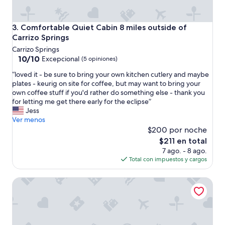
n
c
i
k
c
i
Comfortable Quiet Cabin 8 miles outside of Carrizo Sprin
3. Comfortable Quiet Cabin 8 miles outside of
e
n
Carrizo Springs
l
t
Carrizo Springs
y
h
10.0
10/10
d
Excepcional
(5 opiniones)
e
de
e
f
“
“loved it - be sure to bring your own kitchen cutlery and maybe
10,
c
u
l
plates - keurig on site for coffee, but may want to bring your
Excepcional,
o
t
o
own coffee stuff if you'd rather do something else - thank you
(5
r
u
v
for letting me get there early for the eclipse”
opiniones)
a
r
e
Jess
t
e
d
Ver menos
e
!
i
$200 por noche
d
”
t
w
El
$211 en total
-
i
precio
7 ago. - 8 ago.
b
t
actual
Total con impuestos y cargos
e
h
es
s
a
de
#2 Forge~Bandera Tin Star~Bandera, TX~Country
u
h
$211
r
o
e
m
t
e
o
y