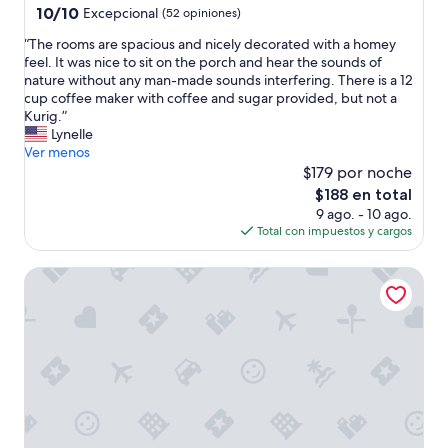
10.0
10/10
Excepcional
(52 opiniones)
t
de
a
“
“The rooms are spacious and nicely decorated with a homey
10,
y
T
feel. It was nice to sit on the porch and hear the sounds of
Excepcional,
.
h
nature without any man-made sounds interfering. There is a 12
(52
.
e
cup coffee maker with coffee and sugar provided, but not a
opiniones)
w
r
Kurig.”
e
o
Lynelle
w
o
Ver menos
i
m
$179 por noche
l
s
El
$188 en total
l
a
precio
d
9 ago. - 10 ago.
r
actual
e
Total con impuestos y cargos
e
es
f
s
de
i
Comfortable Quiet Cabin 8 miles outside of Carrizo Sprin
p
$188
n
a
i
c
t
i
e
o
l
u
y
s
b
a
e
n
b
d
a