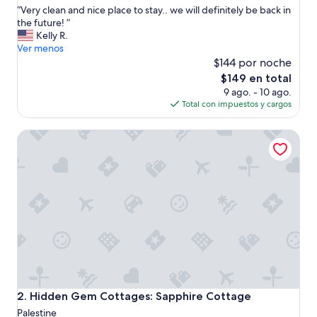
“
“Very clean and nice place to stay.. we will definitely be back in
10,
V
the future! ”
Excepcional,
e
Kelly R.
(12
r
Ver menos
opiniones)
y
$144 por noche
c
El
$149 en total
l
precio
9 ago. - 10 ago.
e
actual
Total con impuestos y cargos
a
es
n
de
Hidden Gem Cottages: Sapphire Cottage
a
$149
n
d
n
i
c
e
p
l
a
c
e
t
Hidden Gem Cottages: Sapphire Cottage
2. Hidden Gem Cottages: Sapphire Cottage
o
Palestine
s