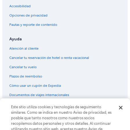
n
s
e
d
Accesibilidad
t
-
s
o
t
Opciones de privacidad
u
c
h
g
k
Pautas y reporte de contenido
a
a
e
n
r
d
k
p
.
Ayuda
y
r
B
o
o
Atención al cliente
e
u
v
d
f
Cancelar tu reservación de hotel o renta vacacional
i
s
o
d
w
r
Cancelar tu vuelo
e
e
l
d
r
Plazos de reembolso
e
,
e
t
b
c
Cómo usar un cupón de Expedia
t
u
o
i
t
Documentos de viajes internacionales
m
n
n
f
g
o
o
Este sitio utiliza cookies y tecnologías de seguimiento
© 2026 Expedia, Inc., una empresa de Expedia Group. Todos los
m
t
r
derechos reservados. Expedia y el logo de Expedia son marcas
similares. Como se indica en nuestro Aviso de privacidad, es
e
a
registradas o marcas comerciales de Expedia, Inc. CST# 2029030-50.
t
posible que tanto nosotros como nuestros socios
g
K
a
recopilemos datos personales y otros detalles. Al continuar
e
u
b
utilizando nuestro sitio web, aceptas nuestro Aviso de
t