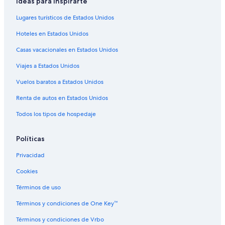
c
Ideas para inspirarte
n
y
B&B en Ozarks
u
c
o
Lugares turísticos de Estados Unidos
p
l
Cabañas en Ozarks
u
c
e
'
Hoteles en Estados Unidos
o
Campings en Ozarks
a
d
f
n
Casas vacacionales en Estados Unidos
r
Casas en los árboles en Ozarks
f
e
a
e
r
Viajes a Estados Unidos
Hoteles todo incluido en Ozarks
t
e
.
h
m
Hoteles gay friendly en Ozarks
Vuelos baratos a Estados Unidos
C
e
a
o
r
Hoteles en Ozarks
Renta de autos en Estados Unidos
k
f
d
e
f
Todos los tipos de hospedaje
o
r
e
s
w
e
o
i
b
Políticas
m
t
a
e
h
Privacidad
r
t
c
w
h
Cookies
o
a
i
f
s
n
Términos de uso
f
w
g
e
e
Términos y condiciones de One Key™
e
e
l
l
a
l
Términos y condiciones de Vrbo
s