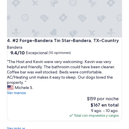
b
f
r
e
i
e
n
l
g
.
y
I
o
t
u
w
#2 Forge~Bandera Tin Star~Bandera, TX~Country
4. #2 Forge~Bandera Tin Star~Bandera, TX~Country
r
a
Bandera
o
s
9.4
9.4/10
Excepcional
(10 opiniones)
w
n
de
n
i
“
“The Host and Kevin were very welcoming. Kevin was very
10,
k
c
T
helpful and friendly. The bathroom could have been cleaner.
Excepcional,
i
e
h
Coffee bar was well stocked. Beds were comfortable.
(10
t
t
e
AC/Heating unit makes it easy to sleep. Our dogs loved the
opiniones)
c
o
H
property. ”
h
s
o
Michele S.
e
i
s
Ver menos
n
t
t
$159 por noche
c
o
a
El
$167 en total
u
n
n
precio
t
9 ago. - 10 ago.
t
d
actual
l
Total con impuestos y cargos
h
K
es
e
e
e
de
r
p
Ver más
v