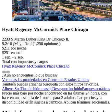
Hyatt Regency McCormick Place Chicago
2233 S Martin Luther King Dr Chicago IL
9.2
/
10
¡Magnífico! (1,250 opiniones)
$211 por noche
$251 en total
1 sep. - 2 sep.
Total con impuestos y cargos
Hyatt Regency McCormick Place Chicago
¿Aún no encuentras lo que buscas?
Ver todas las propiedades en Centro de Estados Unidos
También puedes afinar tu búsqueda con estos filtros favoritos.
Alberca
Spa
Tina de hidromasaje
Desayuno incluido
Parques acuáticos
Precio más bajo por noche encontrado en las últimas 24 horas, con
base en una estancia de 1 noche para 2 adultos. Los precios y la
disponibilidad están sujetos a cambios. Aplican términos adicionales.