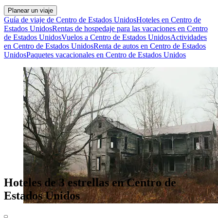
Planear un viaje
Guía de viaje de Centro de Estados Unidos
Hoteles en Centro de
Estados Unidos
Rentas de hospedaje para las vacaciones en Centro
de Estados Unidos
Vuelos a Centro de Estados Unidos
Actividades
en Centro de Estados Unidos
Renta de autos en Centro de Estados
Unidos
Paquetes vacacionales en Centro de Estados Unidos
Hoteles de 3 estrellas en Centro de
Estados Unidos