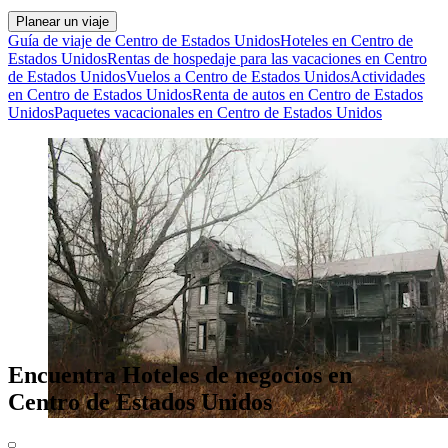
Planear un viaje
Guía de viaje de Centro de Estados Unidos
Hoteles en Centro de
Estados Unidos
Rentas de hospedaje para las vacaciones en Centro
de Estados Unidos
Vuelos a Centro de Estados Unidos
Actividades
en Centro de Estados Unidos
Renta de autos en Centro de Estados
Unidos
Paquetes vacacionales en Centro de Estados Unidos
Encuentra Hoteles de negocios en
Centro de Estados Unidos