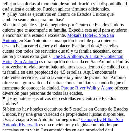
reflejan las ofertas al momento de su publicación y la disponibilidad
está sujeta a cambios. Pueden aplicar términos adicionales.
¿Hay hoteles ejecutivos en Centro de Estados Unidos que
también sean aptos para familias?
Si en tu siguiente viaje de negocios por Centro de Estados Unidos
quieres que te acompañe tu familia, Expedia está aquí para ayudarte
a encontrar una estancia excelente.
Mokara Hotel & Spa San
Antonio
en San Antonio es una opción increíble para quienes
desean balancear el deber y el placer. Este hotel de 4,5 estrellas
cuenta con todos los servicios que tú y tu familia necesitan, como
sauna y camas extra gratis.
The St. Anthony, A Luxury Collection
Hotel, San Antonio
es otra opción destacada en San Antonio. Podrás
aprovechar tu viaje por trabajo mientras pasas tiempo de calidad con
tu familia en esta propiedad de 4,5 estrellas. Aquí, encontrarás
diferentes servicios, como lavandería y área de picnic. San Antonio
ofrece una gran variedad de atracciones familiares cuando llegue el
momento de conocer la ciudad.
Parque River Walk
y
Álamo
ofrecen
diversión para personas de todas las edades.
¿Hay hoteles ejecutivos de 5 estrellas en Centro de Estados
Unidos?
Si bien no hay hoteles ejecutivos de 5 estrellas en Centro de Estados
Unidos, hay una gran variedad de propiedades lujosas disponibles.
¿Vas a viajar a San Antonio por negocios?
Canopy by Hilton San
Antonio Riverwalk
es una opción muy elegida con todo lo que
necesitas en tu viaje. Las amenidades en esta propiedad de 4