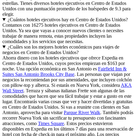
estrellas. Tienes diversos hoteles ejecutivos en Centro de Estados
Unidos con una puntuación promedio de los huéspedes de 9.3 para
elegir.
¿Cuántos hoteles ejecutivos hay en Centro de Estados Unidos?
Contamos con 16275 hoteles ejecutivos en Centro de Estados
Unidos. Ya sea que vayas a conocer nuevos clientes o necesites
trabajar de manera remota, estas propiedades incluyen las
comodidades y los servicios que necesitas.
¿Cuáles son los mejores hoteles económicos para viajes de
negocios en Centro de Estados Unidos?
Ahorra dinero con los hoteles ejecutivos que ofrece Expedia en
Centro de Estados Unidos, cuyos precios empiezan en $163 por
noche. Una opción económica en San Antonio es
Fairfield Inn &
Suites San Antonio Brooks City Base
. Las personas que viajan por
negocios la recomiendan por sus amenidades, que incluyen colchón
con pillow-top y alberca. Si estarás en Nueva York, considera
AKA
Wall Street
. Terraza y sábanas italianas Frette son algunas de las
comodidades que hacen que sea fácil trabajar y estar a gusto en este
lugar. Encontrarás varias cosas que ver y hacer divertidas y gratuitas
en Centro de Estados Unidos. Si vas a reunirte con clientes en San
Antonio, aprovecha para visitar
Parque River Walk
. También podrás
recorrer Nueva York sin sacrificar tu presupuesto con fascinantes
atracciones, como
Times Square
. Estos precios estuvieron
disponibles en Expedia en los últimos 7 días para una reservación de
hotel con fecha de check-in para el próximo año. Los precios