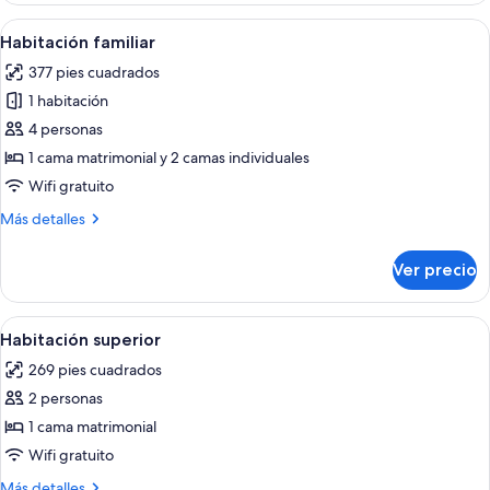
superior
Abrir
Una habitación de hotel con literas, un
12
Habitación familiar
todas
377 pies cuadrados
las
1 habitación
fotos
de
4 personas
Habitación
1 cama matrimonial y 2 camas individuales
familiar
Wifi gratuito
Más
Más detalles
detalles
sobre
Ver precio
Habitación
familiar
Abrir
Una habitación de hotel moderna con u
13
Habitación superior
todas
269 pies cuadrados
las
2 personas
fotos
de
1 cama matrimonial
Habitación
Wifi gratuito
superior
Más
Más detalles