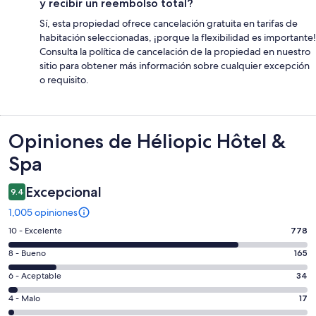
y recibir un reembolso total?
Sí, esta propiedad ofrece cancelación gratuita en tarifas de
habitación seleccionadas, ¡porque la flexibilidad es importante!
Consulta la política de cancelación de la propiedad en nuestro
sitio para obtener más información sobre cualquier excepción
o requisito.
Opiniones
Opiniones de Héliopic Hôtel &
Spa
Excepcional
9.4
1,005 opiniones
Puntuación
10 - Excelente
778
de
Puntuación
8 - Bueno
165
10,
de
es
Puntuación
6 - Aceptable
34
8,
decir,
de
es
Puntuación
4 - Malo
17
Excelente.
6,
decir,
de