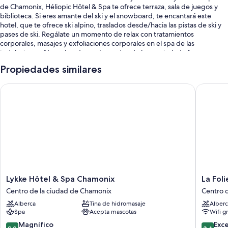
de Chamonix, Héliopic Hôtel & Spa te ofrece terraza, sala de juegos y
biblioteca. Si eres amante del ski y el snowboard, te encantará este
hotel, que te ofrece ski alpino, traslados desde/hacia las pistas de ski y
pases de ski. Regálate un momento de relax con tratamientos
corporales, masajes y exfoliaciones corporales en el spa de las
instalaciones, Nuxe. Los dos restaurantes de la propiedad ofrecen
desayuno y cena, y cuentan con cocina francesa y mesas al aire libre.
Propiedades similares
Además de contar con servicios como bar y espacio para conferencias,
podrás conectarte al wifi gratis en las habitaciones.
Lykke Hôtel & Spa Chamonix
La Folie
Estos son algunos más de los servicios en este hotel:
Alberca techada con camastros
Desayuno buffet (con cargo), estacionamiento (con cargo) y
estación de carga para vehículos eléctricos
4 salas de juntas, resguardo de equipaje y elevador
Área con computadoras, asistencia para compra de tours o entradas
y periódicos gratis
Lykke
La
Lykke Hôtel & Spa Chamonix
La Fol
Las personas dejan muy buenas opiniones de aspectos como la
Hôtel
Folie
Centro de la ciudad de Chamonix
Centro 
atención del personal y la ubicación
&
Douce
Alberca
Tina de hidromasaje
Alberc
Spa
Hôtel
Características de la habitación
Spa
Acepta mascotas
Wifi g
Chamonix
Chamon
Centro
Centro
9.0
8.6
Magnífico
Exc
Las 102 habitaciones tienen comodidades como batas, al igual que