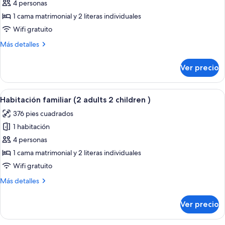
de
4 personas
(Mansardée)
Habitación
1 cama matrimonial y 2 literas individuales
familiar
Wifi gratuito
Más
Más detalles
detalles
sobre
Ver precio
Habitación
familiar
Abrir
Una habitación de hotel con literas, un
11
Habitación familiar (2 adults 2 children )
todas
376 pies cuadrados
las
1 habitación
fotos
de
4 personas
Habitación
1 cama matrimonial y 2 literas individuales
familiar
Wifi gratuito
(2
Más
Más detalles
adults
detalles
2
sobre
Ver precio
Habitación
children
familiar
)