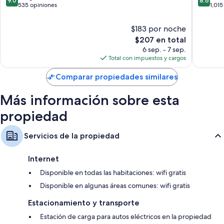
9.0
8.6
de
de
de
de
535 opiniones
1,015
beneficios como wifi gratis y caja de seguridad.
la
la
10,
10,
ciudad
ciudad
Otros de los servicios que también encontrarás son:
Magnífico,
Excelent
$183 por noche
de
de
535
1,015
Baños con tinas y secadoras de cabello
El
$207 en total
Chamonix
Chamon
opiniones
opinion
precio
6 sep. - 7 sep.
Televisiones LCD con canales de televisión premium
actual
Total con impuestos y cargos
Balcones, camas infantiles gratuitas y cafeteras
es
de
Comparar propiedades similares
$207
Más información sobre esta
propiedad
Servicios de la propiedad
Internet
Disponible en todas las habitaciones: wifi gratis
Disponible en algunas áreas comunes: wifi gratis
Estacionamiento y transporte
Estación de carga para autos eléctricos en la propiedad