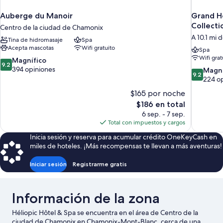
Auberge du Manoir
Grand H
Collecti
Centro de la ciudad de Chamonix
A 10.1 mi
Tina de hidromasaje
Spa
Acepta mascotas
Wifi gratuito
Spa
Wifi grat
9.2
Magnífico
9.2
de
394 opiniones
9.2
Magní
9.2
10,
de
224 o
Magnífico,
10,
$165 por noche
394
Magnífico
El
$186 en total
opiniones
224
precio
6 sep. - 7 sep.
opiniones
actual
Total con impuestos y cargos
es
Inicia sesión y reserva para acumular crédito OneKeyCash en
de
miles de hoteles. ¡Más recompensas te llevan a más aventuras!
$186
Iniciar sesión
Registrarme gratis
Información de la zona
Héliopic Hôtel & Spa se encuentra en el área de Centro de la
ciudad de Chamonix en Chamonix-Mont-Blanc, cerca de una