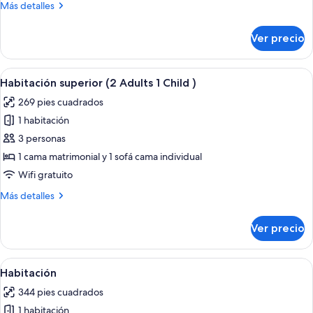
Más
Más detalles
pers)
detalles
sobre
Ver precio
Habitación
familiar
(4
Abrir
Una habitación de hotel moderna con u
5
pers)
Habitación superior (2 Adults 1 Child )
todas
269 pies cuadrados
las
1 habitación
fotos
de
3 personas
Habitación
1 cama matrimonial y 1 sofá cama individual
superior
Wifi gratuito
(2
Más
Más detalles
Adults
detalles
1
sobre
Ver precio
Habitación
Child
superior
)
(2
Abrir
Una habitación de hotel acogedora con
12
Adults
Habitación
todas
1
344 pies cuadrados
Child
las
)
1 habitación