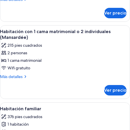
detalles
sobre
Ver precio
Habitación
superior
Abrir
Una habitación de hotel moderna con u
11
Habitación con 1 cama matrimonial o 2 individuales
todas
(Mansardée)
las
215 pies cuadrados
fotos
2 personas
de
1 cama matrimonial
Habitación
con
Wifi gratuito
1
Más
Más detalles
cama
detalles
sobre
matrimonial
Ver precio
Habitación
o
con
2
1
Abrir
Habitación de hotel con tres camas lite
16
individuales
cama
Habitación familiar
todas
matrimonial
(Mansardée)
376 pies cuadrados
o
las
2
1 habitación
fotos
individuales