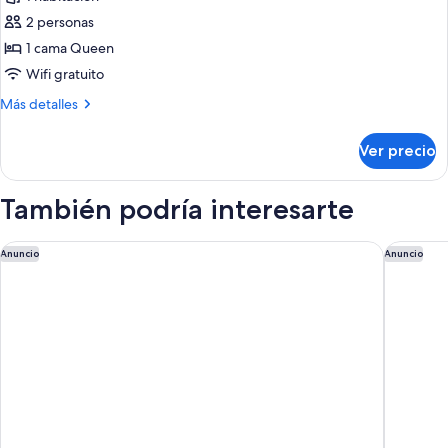
fotos
de
2 personas
Habitación
1 cama Queen
Wifi gratuito
Más
Más detalles
detalles
sobre
Ver precio
Habitación
También podría interesarte
Auberge du Manoir
Grand Ho
Anuncio
Anuncio