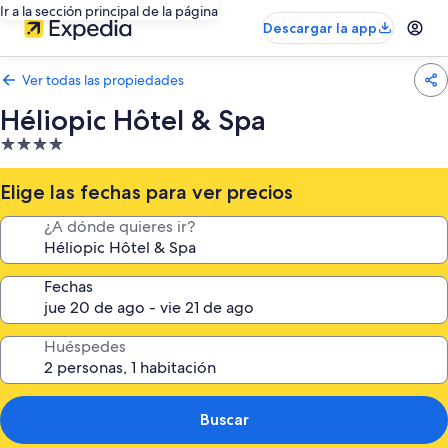
Ir a la sección principal de la página
Descargar la app
Ver todas las propiedades
Héliopic Hôtel & Spa
Propiedad
de
4.0
Elige las fechas para ver precios
estrellas
¿A dónde quieres ir?
Fechas
Huéspedes
Buscar