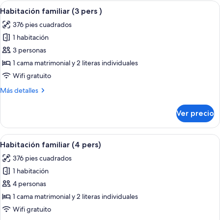
(2
Abrir
Una habitación de hotel con literas, un
11
adults
Habitación familiar (3 pers )
todas
2
376 pies cuadrados
children
las
)
1 habitación
fotos
de
3 personas
Habitación
1 cama matrimonial y 2 literas individuales
familiar
Wifi gratuito
(3
Más
Más detalles
pers
detalles
)
sobre
Ver precio
Habitación
familiar
(3
Abrir
Una habitación de hotel con literas, un
11
pers
Habitación familiar (4 pers)
todas
)
376 pies cuadrados
las
1 habitación
fotos
de
4 personas
Habitación
1 cama matrimonial y 2 literas individuales
familiar
Wifi gratuito
(4