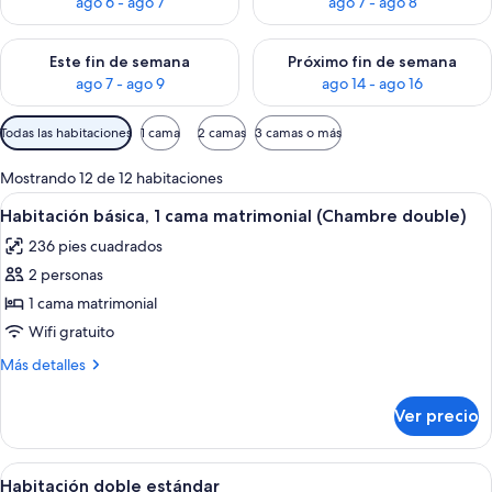
ago 6 - ago 7
ago 7 - ago 8
Consulta la disponibilidad para este fin de semana ago 7 - ag
Consulta la disponibilidad par
Este fin de semana
Próximo fin de semana
ago 7 - ago 9
ago 14 - ago 16
Filtros
Todas las habitaciones
1 cama
2 camas
3 camas o más
disponibles
para
Mostrando 12 de 12 habitaciones
las
Abrir
Habitación de hotel con cama, escritorio,
10
Habitación básica, 1 cama matrimonial (Chambre double)
habitaciones
todas
236 pies cuadrados
las
2 personas
fotos
de
1 cama matrimonial
Habitación
Wifi gratuito
básica,
Más
Más detalles
1
detalles
cama
sobre
Ver precio
Habitación
matrimonial
básica,
(Chambre
1
Abrir
Una habitación de hotel moderna con u
double)
9
cama
Habitación doble estándar