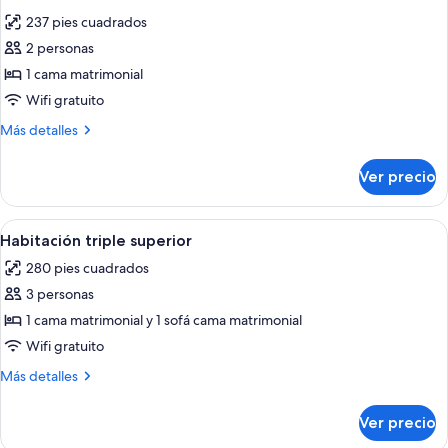
todas
matrimonial
237 pies cuadrados
(Chambre
las
double)
2 personas
fotos
de
1 cama matrimonial
Habitación
Wifi gratuito
doble
Más
Más detalles
estándar
detalles
sobre
Ver precio
Habitación
doble
estándar
Abrir
Habitación de hotel con una cama grand
5
Habitación triple superior
todas
280 pies cuadrados
las
3 personas
fotos
de
1 cama matrimonial y 1 sofá cama matrimonial
Habitación
Wifi gratuito
triple
Más
Más detalles
superior
detalles
sobre
Ver precio
Habitación
triple