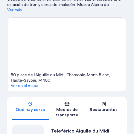
estación de tren y cerca del malecón. Museo Alpino de
Chamonix y Museo del cristal de Chamonix son lugares
Ver más
culturales destacados, y Teleférico Aigulle du Midi y Telesilla
Chamonix - Planpraz son algunos de los lugares que se pueden
visitar para hacer actividades en el área. No te pierdas Tranvía
de Montenvers. Diviértete en las montañas con lugares para
hacer ski cross-country, clases de ski y pistas de ski, o prueba
otras actividades al aire libre, como paseos con raquetas de
nieve.
Visita nuestra guía de Chamonix-Mont-Blanc
50 place de l'Aiguille du Midi, Chamonix-Mont-Blanc,
Haute-Savoie, 74400
Ver en el mapa
Sección del mapa
Qué hay cerca
Medios de
Restaurantes
transporte
Teleférico Aigulle du Midi