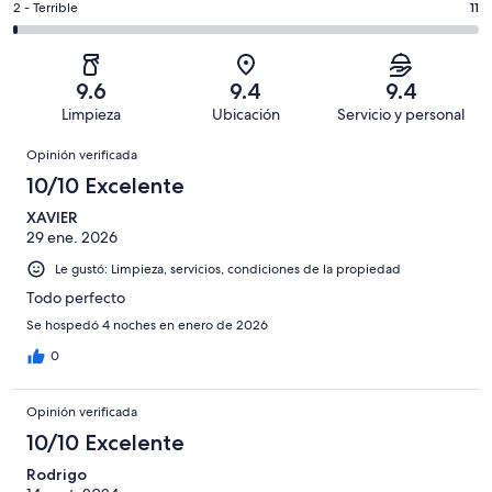
Basada
es
Puntuación
2 - Terrible
11
Bueno.
4,
en
decir,
de
Basada
es
778
Aceptable.
2,
en
decir,
de
Basada
es
165
Malo.
9.6
9.4
9.4
1005
en
decir,
de
Basada
Limpieza
Ubicación
Servicio y personal
opiniones
34
Terrible.
1005
en
Opiniones
de
Basada
opiniones
Opinión verificada
17
1005
en
de
10/10 Excelente
opiniones
11
1005
de
XAVIER
opiniones
29 ene. 2026
1005
opiniones
Le gustó: Limpieza, servicios, condiciones de la propiedad
Todo perfecto
Se hospedó 4 noches en enero de 2026
0
Opinión verificada
10/10 Excelente
Rodrigo