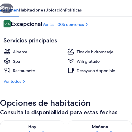
Spa
erior
Siguiente
122+
Resumen
Habitaciones
Ubicación
Políticas
Opiniones
Excepcional
9.4
Ver las 1,005 opiniones
9.4 de 10,
Servicios principales
Alberca
Tina de hidromasaje
Spa
Wifi gratuito
Restaurante
Desayuno disponible
Alberca techada, acceso de 10:00 a 21
Ver todos
Opciones de habitación
Consulta la disponibilidad para estas fechas
Consulta la disponibilidad para hoy ago 6 - ago 7
Consulta la disponibilidad pa
Hoy
Mañana