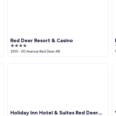
Red Deer Resort & Casino
4
out
3310 - 50 Avenue Red Deer AB
of
5
Holiday Inn Hotel & Suites Red Deer South by IHG
We
Holiday Inn Hotel & Suites Red Deer