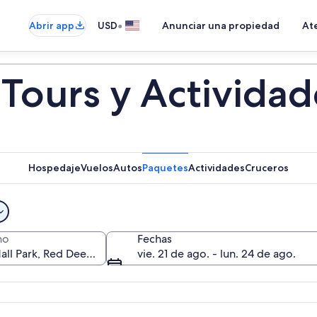
•
Abrir app
USD
Anunciar una propiedad
Ate
: Tours y Activida
Hospedaje
Vuelos
Autos
Paquetes
Actividades
Cruceros
no
Fechas
vie. 21 de ago. - lun. 24 de ago.