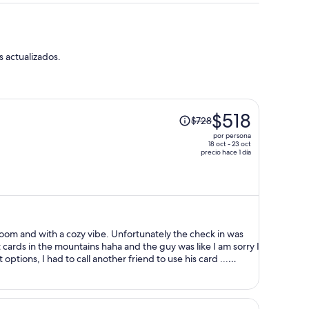
s actualizados.
El
$518
$728
precio
por persona
era
18 oct - 23 oct
precio hace 1 día
de
$728
y
ahora
es
de
f room and with a cozy vibe. Unfortunately the check in was
$518
t cards in the mountains haha and the guy was like I am sorry I
por
options, I had to call another friend to use his card ...
was pretty good but then we had to change the sheets
persona
r on them.