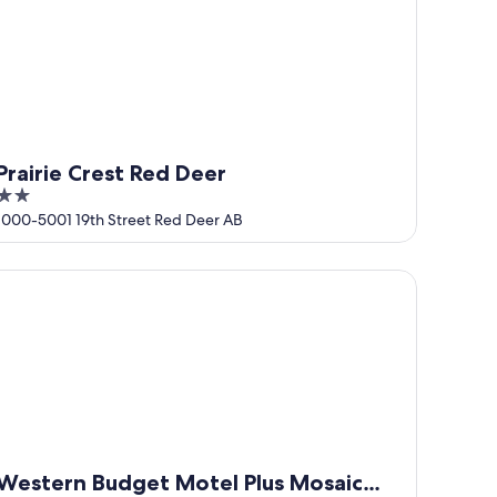
Prairie Crest Red Deer
2
out
1000-5001 19th Street Red Deer AB
of
5
stern Budget Motel Plus Mosaic Suites
Western Budget Motel Plus Mosaic