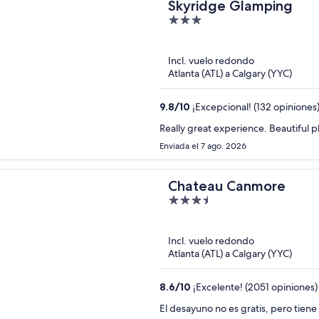
Skyridge Glamping
3
out
of
Incl. vuelo redondo
5
Atlanta (ATL) a Calgary (YYC)
9.8
/
10
¡Excepcional! (132 opiniones
Enviada el 7 ago. 2026
Chateau Canmore
3.5
out
of
Incl. vuelo redondo
5
Atlanta (ATL) a Calgary (YYC)
8.6
/
10
¡Excelente! (2051 opiniones)
El desayuno no es gratis, pero tien