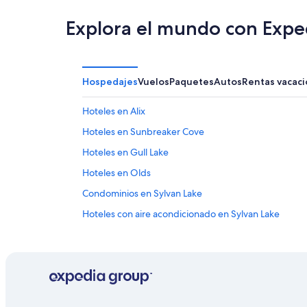
Explora el mundo con Expe
Hospedajes
Vuelos
Paquetes
Autos
Rentas vacaci
Hoteles en Alix
Hoteles en Sunbreaker Cove
Hoteles en Gull Lake
Hoteles en Olds
Condominios en Sylvan Lake
Hoteles con aire acondicionado en Sylvan Lake
Casas de huéspedes en División n.o 8
Hoteles en División n.o 8
Hoteles en Pine Lake
Apartamentos en Red Deer