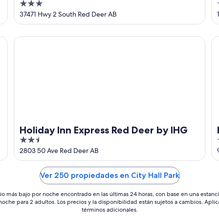
3
South by IHG
out
37471 Hwy 2 South Red Deer AB
of
5
Holiday Inn Express Red Deer by IHG
Mo
Holiday Inn Express Red Deer by IHG
2.5
out
2803 50 Ave Red Deer AB
of
5
Ver 250 propiedades en City Hall Park
io más bajo por noche encontrado en las últimas 24 horas, con base en una estanc
 noche para 2 adultos. Los precios y la disponibilidad están sujetos a cambios. Aplic
términos adicionales.