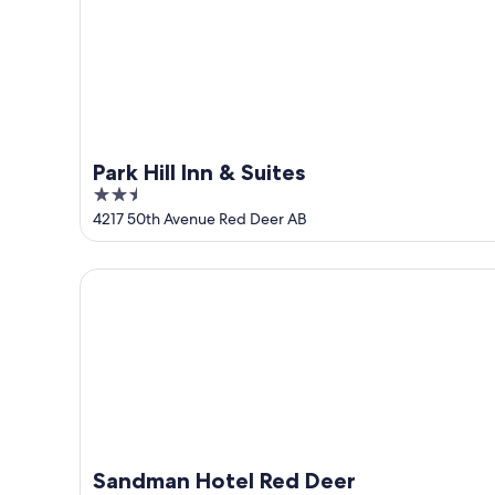
9
ago
ago
-
9
ago
Park Hill Inn & Suites
2.5
out
4217 50th Avenue Red Deer AB
of
5
Sandman Hotel Red Deer
Sandman Hotel Red Deer