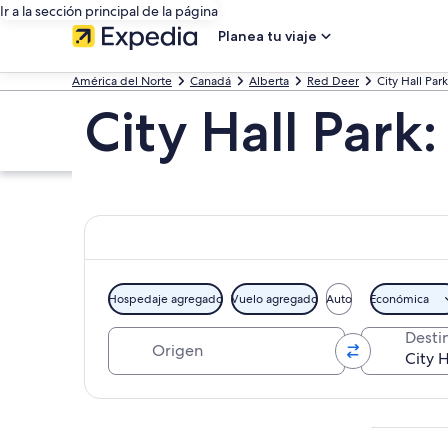
Ir a la sección principal de la página
Planea tu viaje
América del Norte
Canadá
Alberta
Red Deer
City Hall Park
City Hall Park
Hospedaje agregado
Vuelo agregado
Auto
Económica
Origen
Desti
Explorar mapa