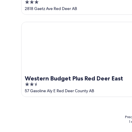
3
out
2818 Gaetz Ave Red Deer AB
of
5
Western Budget Plus Red Deer East
Western Budget Plus Red Deer East
2.5
out
57 Gasoline Aly E Red Deer County AB
of
5
Prec
1