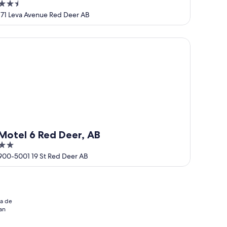
2.5
Suites
out
171 Leva Avenue Red Deer AB
of
5
tel 6 Red Deer, AB
Motel 6 Red Deer, AB
2
out
900-5001 19 St Red Deer AB
of
5
ia de
an