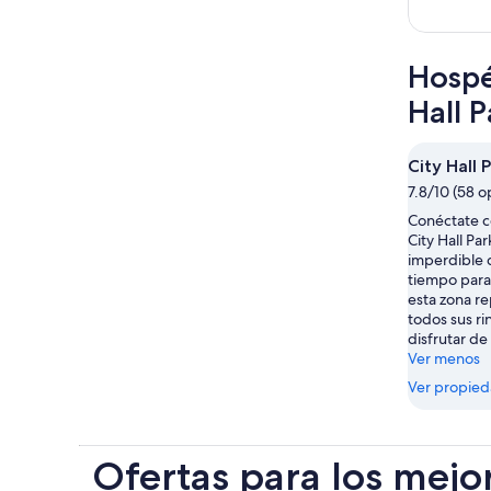
Hospé
Hall P
City Hall 
7.8/10 (58 o
Conéctate co
City Hall Pa
imperdible 
tiempo para 
esta zona re
todos sus r
disfrutar de
Ver menos
Ver propie
Ofertas para los mejo