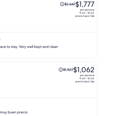
El
$1,777
$2,647
precio
por persona
era
9 oct - 16 oct
precio hace 1 día
de
$2,647
y
ahora
)
es
de
Really great experience. Beautiful place to stay. Very well kept and clean
$1,777
por
persona
El
$1,062
$1,527
precio
por persona
era
9 oct - 16 oct
precio hace 1 día
de
$1,527
y
ahora
es
de
e muy buen precio
$1,062