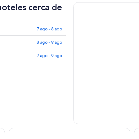
hoteles cerca de
7 ago - 8 ago
8 ago - 9 ago
7 ago - 9 ago
Red Deer Resort & Casino
Pr