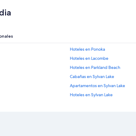
dia
onales
Hoteles en Ponoka
Hoteles en Lacombe
Hoteles en Parkland Beach
Cabañas en Sylvan Lake
Apartamentos en Sylvan Lake
Hoteles en Sylvan Lake
Hoteles baratos en División n.o 8
Cabañas en Pine Lake
Cabañas en Red Deer
Hoteles para ir de compras en Red