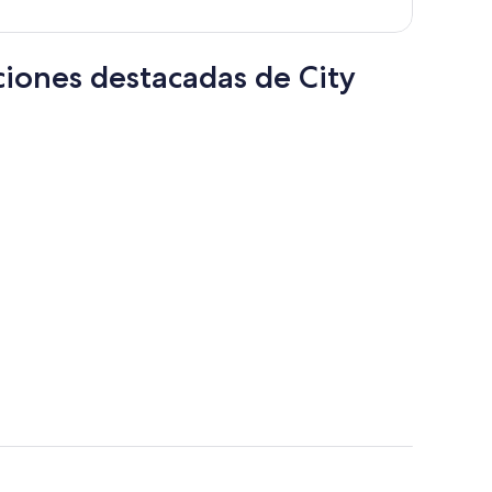
por
persona
ciones destacadas de City