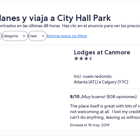
anes y viaja a City Hall Park
ntrados en las últimas 48 horas. Haz clic en el anuncio para ver los precio
Categoría
Clase
Eliminar todos los filtros
Lodges at Canmore
3.5
out
of
Incl. vuelo redondo
5
Atlanta (ATL) a Calgary (YYC)
8
/
10
¡Muy bueno! (838 opiniones)
The place itself is great with lots o
not welcoming at all. I lost my credi
can’t do anything, leaving us without 
Anyway we went to the room and it 
Enviada el 18 may. 2019
because the were dirty and had hai