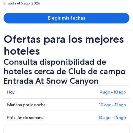
por
Enviada el 6 ago. 2026
persona
Elegir mis fechas
Ofertas para los mejores
hoteles
Consulta disponibilidad de
hoteles cerca de Club de campo
Entrada At Snow Canyon
Consultar
Hoy
9 ago - 10 ago
los
precios
Consultar
Mañana por la noche
10 ago - 11 ago
cerca
precios
de
cerca
Consultar
Próx. fin de semana
14 ago - 16 ago
Club
de
precios
de
Club
cerca