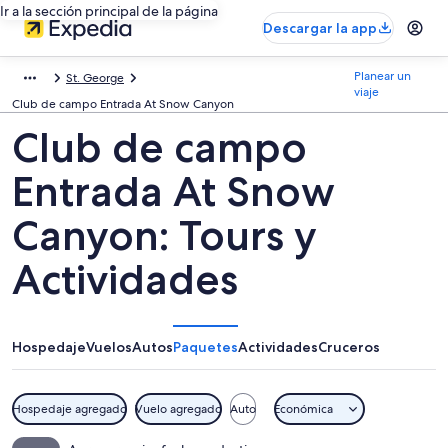
Ir a la sección principal de la página
Descargar la app
Planear un
St. George
viaje
Club de campo Entrada At Snow Canyon
Club de campo
Entrada At Snow
Canyon: Tours y
Actividades
Hospedaje
Vuelos
Autos
Paquetes
Actividades
Cruceros
Hospedaje agregado
Vuelo agregado
Auto
Económica