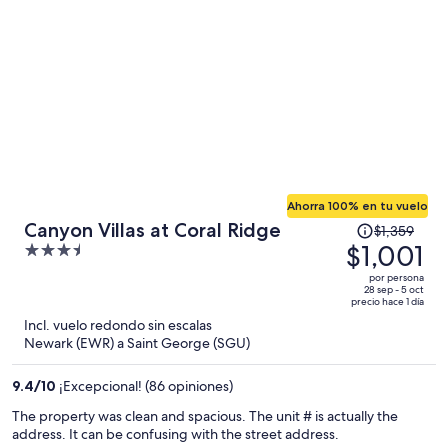
persona
Ahorra 100% en tu vuelo
El
Canyon Villas at Coral Ridge
$1,359
precio
$1,001
3.5
era
out
por persona
de
of
28 sep - 5 oct
precio hace 1 día
$1,359
5
Incl. vuelo redondo sin escalas
y
Newark (EWR) a Saint George (SGU)
ahora
es
9.4
/
10
¡Excepcional! (86 opiniones)
de
$1,001
The property was clean and spacious. The unit # is actually the
address. It can be confusing with the street address.
por