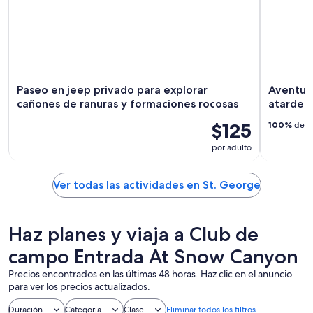
Paseo en jeep privado para explorar
Aventura
cañones de ranuras y formaciones rocosas
atardece
$125
100%
de lo
por adulto
Ver todas las actividades en St. George
Haz planes y viaja a Club de
campo Entrada At Snow Canyon
Precios encontrados en las últimas 48 horas. Haz clic en el anuncio
para ver los precios actualizados.
Duración
Categoría
Clase
Eliminar todos los filtros