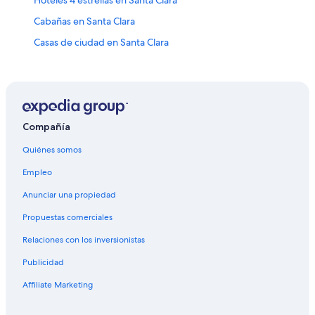
Cabañas en Santa Clara
Casas de ciudad en Santa Clara
Casas de huéspedes en Santa Clara
Casas vacacionales en Santa Clara
Resorts en Santa Clara
Condominios en Santa Clara
Compañía
Apartamentos en Santa Clara
Quiénes somos
Hoteles con casino en Santa Clara
Empleo
Hoteles con spa en Santa Clara
Anunciar una propiedad
Hoteles todo incluido en Santa Clara
Propuestas comerciales
Hoteles de lujo en Santa Clara
Relaciones con los inversionistas
Hoteles en la playa en Santa Clara
Publicidad
Hoteles históricos en Santa Clara
Affiliate Marketing
Hoteles románticos en Santa Clara