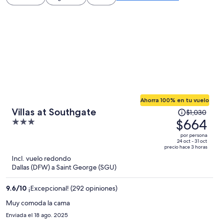
Ahorra 100% en tu vuelo
El
Villas at Southgate
$1,030
precio
$664
3
era
out
por persona
de
of
24 oct - 31 oct
precio hace 3 horas
$1,030
5
Incl. vuelo redondo
y
Dallas (DFW) a Saint George (SGU)
ahora
es
9.6
/
10
¡Excepcional! (292 opiniones)
de
$664
Muy comoda la cama
por
Enviada el 18 ago. 2025