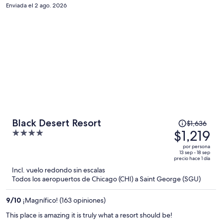
persona
Enviada el 2 ago. 2026
El
Black Desert Resort
$1,636
precio
$1,219
4
era
out
por persona
de
of
13 sep - 18 sep
precio hace 1 día
$1,636
5
Incl. vuelo redondo sin escalas
y
Todos los aeropuertos de Chicago (CHI) a Saint George (SGU)
ahora
es
9
/
10
¡Magnífico! (163 opiniones)
de
$1,219
This place is amazing it is truly what a resort should be!