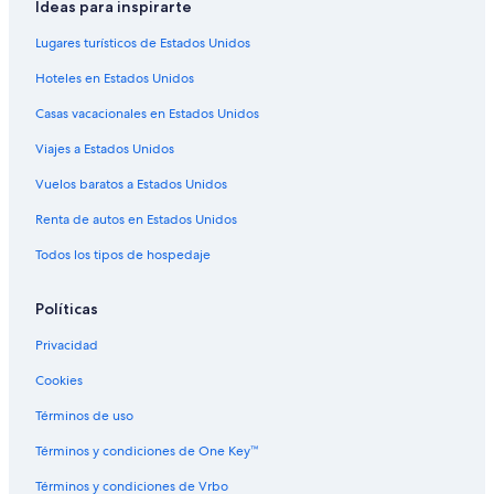
Hoteles con estacionamiento en Santa Clara
Ideas para inspirarte
Hoteles con gimnasio en Santa Clara
Lugares turísticos de Estados Unidos
Hoteles con alberca en Santa Clara
Hoteles en Estados Unidos
Hoteles con sauna en Santa Clara
Casas vacacionales en Estados Unidos
Hoteles en Santa Clara
Viajes a Estados Unidos
Lodges en Santa Clara
Vuelos baratos a Estados Unidos
Moteles en Santa Clara
Renta de autos en Estados Unidos
Hoteles cerca de Entrada at Snow Canyon Golf Course
Todos los tipos de hospedaje
Hoteles cerca de Jacob Hamblin House
Hoteles 5 estrellas en St. George
Políticas
Cabañas en St. George
Privacidad
Casas vacacionales en St. George
Cookies
Condominios en St. George
Términos de uso
Apartamentos en St. George
Términos y condiciones de One Key™
Hoteles para ir de compras en St. George
Términos y condiciones de Vrbo