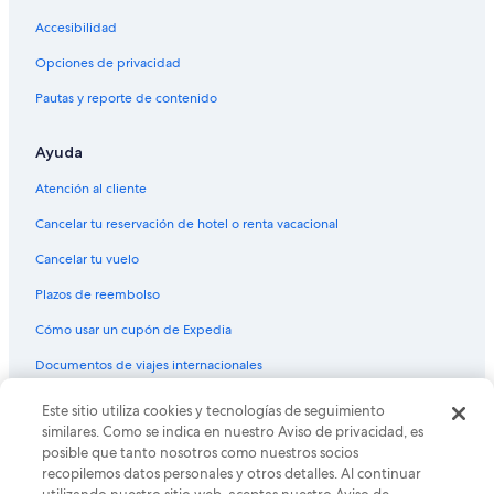
Hoteles de ski en St. George
Accesibilidad
Hoteles en la playa en St. George
Opciones de privacidad
Hoteles familiares en St. George
Pautas y reporte de contenido
Hoteles románticos en St. George
Hoteles baratos en St. George
Ayuda
Hoteles cerca del lago en St. George
Atención al cliente
Hoteles con cocina en St. George
Cancelar tu reservación de hotel o renta vacacional
Hoteles con desayuno incluido en St. George
Cancelar tu vuelo
Hoteles con alberca en St. George
Plazos de reembolso
Hoteles que aceptan mascotas en St. George
Cómo usar un cupón de Expedia
Hoteles en St. George
Documentos de viajes internacionales
Lodges en St. George
Moteles en St. George
Este sitio utiliza cookies y tecnologías de seguimiento
© 2026 Expedia, Inc., una empresa de Expedia Group. Todos los
derechos reservados. Expedia y el logo de Expedia son marcas
similares. Como se indica en nuestro Aviso de privacidad, es
Hoteles cerca de Centro acuático Sand Hollow
registradas o marcas comerciales de Expedia, Inc. CST# 2029030-50.
posible que tanto nosotros como nuestros socios
Hoteles cerca de Centro para las Artes y Anfiteatro
recopilemos datos personales y otros detalles. Al continuar
Tuacahn