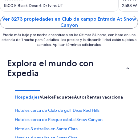
out
out
1500 E Black Desert Dr Ivins UT
2588 W 
of
of
5
5
Ver 3273 propiedades en Club de campo Entrada At Snow
Canyon
Precio más bajo por noche encontrado en las últimas 24 horas, con base en una
estancia de 1 noche para 2 adultos. Los precios y la disponibilidad están sujetos a
cambios. Aplican términos adicionales.
Explora el mundo con
Expedia
Hospedajes
Vuelos
Paquetes
Autos
Rentas vacacionales
Hoteles cerca de Club de golf Dixie Red Hills
Hoteles cerca de Parque estatal Snow Canyon
Hoteles 3 estrellas en Santa Clara
Hoteles 4 estrellas en Santa Clara