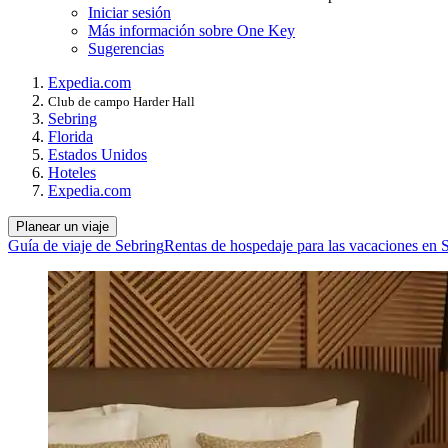
Iniciar sesión
Más información sobre One Key
Sugerencias
Expedia.com
Club de campo Harder Hall
Sebring
Florida
Estados Unidos
Hoteles
Expedia.com
Planear un viaje
Guía de viaje de Sebring
Rentas de hospedaje para las vacaciones en 