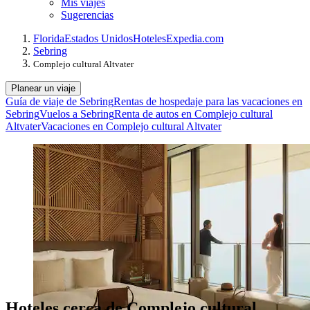
Mis viajes
Sugerencias
Florida
Estados Unidos
Hoteles
Expedia.com
Sebring
Complejo cultural Altvater
Planear un viaje
Guía de viaje de Sebring
Rentas de hospedaje para las vacaciones en
Sebring
Vuelos a Sebring
Renta de autos en Complejo cultural
Altvater
Vacaciones en Complejo cultural Altvater
Hoteles cerca de Complejo cultural