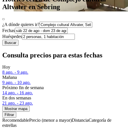
Altvater en Sebring
¿A dónde quieres ir?
Fechas
Huéspedes
Buscar
Consulta precios para estas fechas
Hoy
8 ago. - 9 ago.
Mañana
9 ago. - 10 ago.
Próximo fin de semana
14 ago. - 16 ago.
En dos semanas
21 ago. - 23 ago.
Mostrar mapa
Filtrar
Recomendable
Precio (menor a mayor)
Distancia
Categoría de
estrellas