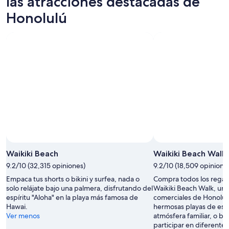
las atracciones destacadas de
Honolulú
Waikiki Beach
Waikiki Beach Walk
9.2/10 (32,315 opiniones)
9.2/10 (18,509 opinione
Empaca tus shorts o bikini y surfea, nada o
Compra todos los regalo
solo relájate bajo una palmera, disfrutando del
Waikiki Beach Walk, una
espíritu "Aloha" en la playa más famosa de
comerciales de Honolulú
Hawai.
hermosas playas de est
Ver menos
atmósfera familiar, o b
participar en diferentes