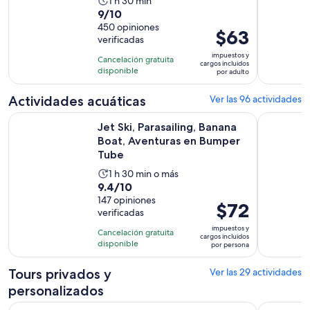
La
1 h 30 min
9.0
9/10
actividad
de
450 opiniones
dura
El
$63
verificadas
10
1
precio
con
impuestos y
hora
Cancelación gratuita
es
cargos incluidos
450
disponible
y
por adulto
de
opiniones
30
$63.
Actividades acuáticas
Ver las 96 actividades
minutos
por
Jet Ski, Parasailing, Banana Boat, Aventuras en Bumper Tube
Waikiki, H
adulto
Jet Ski, Parasailing, Banana
Boat, Aventuras en Bumper
Tube
La
1 h 30 min o más
9.4
9.4/10
actividad
de
147 opiniones
dura
El
$72
verificadas
10
1
precio
con
impuestos y
hora
Cancelación gratuita
es
cargos incluidos
147
disponible
y
por persona
de
opiniones
30
$72.
Tours privados y
Ver las 29 actividades
minutos
por
personalizados
persona
Circle Island and North Shore Half-Day Tour ( NORTH LOOP 
Tour Priv