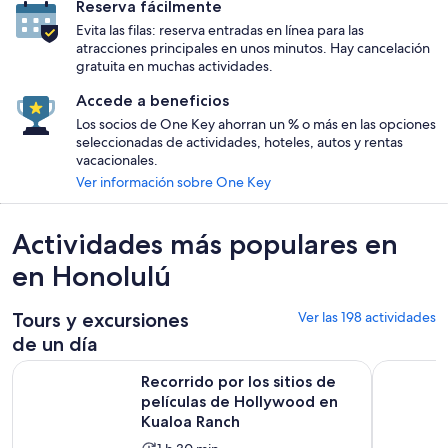
Reserva fácilmente
Evita las filas: reserva entradas en línea para las
atracciones principales en unos minutos. Hay cancelación
gratuita en muchas actividades.
Accede a beneficios
Los socios de One Key ahorran un % o más en las opciones
seleccionadas de actividades, hoteles, autos y rentas
vacacionales.
Ver información sobre One Key
Actividades más populares en
en Honolulú
Tours y excursiones
Ver las 198 actividades
de un día
Recorrido por los sitios de películas de Hollywood en Kual
Buceo en l
Recorrido por los sitios de
películas de Hollywood en
Kualoa Ranch