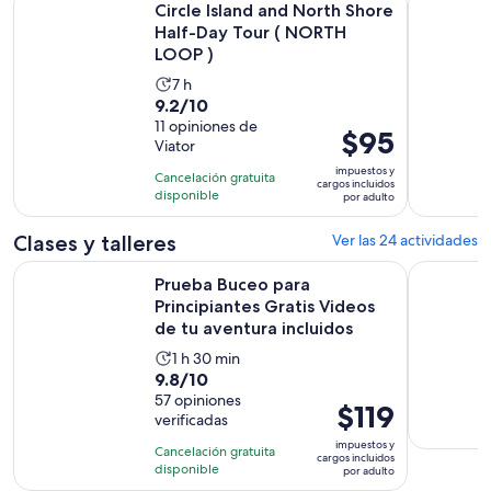
Circle Island and North Shore
Half-Day Tour ( NORTH
LOOP )
La
7 h
9.2
9.2/10
actividad
de
11 opiniones de
dura
El
$95
Viator
10
7
precio
con
impuestos y
horas
Cancelación gratuita
es
cargos incluidos
11
disponible
por adulto
de
opiniones
$95.
Clases y talleres
Ver las 24 actividades
por
Prueba Buceo para Principiantes Gratis Videos de tu aventur
Picnic y pi
adulto
Prueba Buceo para
Principiantes Gratis Videos
de tu aventura incluidos
La
1 h 30 min
9.8
9.8/10
actividad
de
57 opiniones
dura
El
$119
verificadas
10
1
precio
con
impuestos y
hora
Cancelación gratuita
es
cargos incluidos
57
disponible
y
por adulto
de