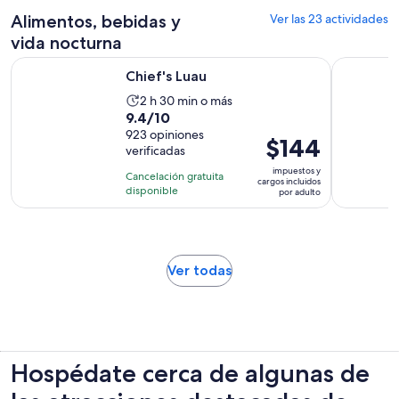
opiniones
30
$119.
Alimentos, bebidas y
Ver las 23 actividades
minutos
por
vida nocturna
adulto
Se abrirá en una nueva pestaña
Chief's Luau
Luau hawa
Chief's Luau
La
2 h 30 min o más
9.4
9.4/10
actividad
de
923 opiniones
dura
El
$144
verificadas
10
2
precio
con
impuestos y
horas
Cancelación gratuita
es
cargos incluidos
923
disponible
y
por adulto
de
opiniones
30
$144.
minutos
por
adulto
Se
Ver todas
abrirá
en
una
nueva
pestaña
Hospédate cerca de algunas de