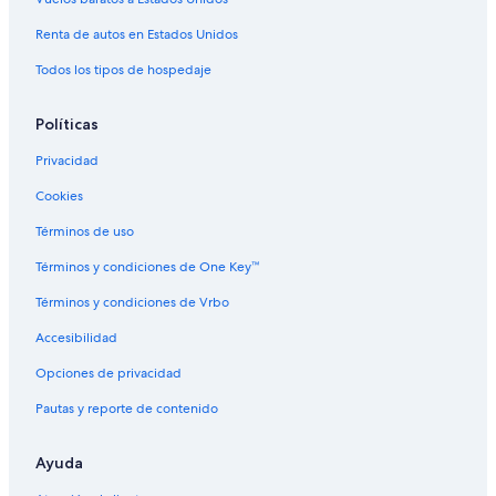
Hoteles cerca de Hawaii State Capitol
Renta de autos en Estados Unidos
Hoteles cerca de Jardín botánico Lili'uokalani
Hilton Hotels en Barrio Chino
Todos los tipos de hospedaje
Hoteles en Barrio Chino
Políticas
Hoteles cerca de Jardín botánico Foster
Privacidad
Hoteles cerca de Puerto de Honolulu
Cookies
Hoteles en Makiki
Términos de uso
Términos y condiciones de One Key™
Términos y condiciones de Vrbo
Accesibilidad
Opciones de privacidad
Pautas y reporte de contenido
Ayuda