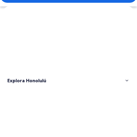
Explorar mapa
Explora Honolulú
Fotos