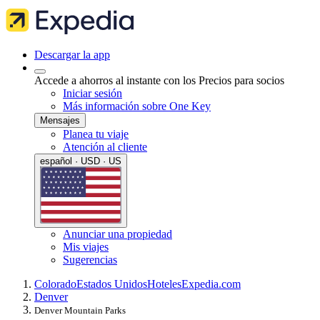
Descargar la app
Accede a ahorros al instante con los Precios para socios
Iniciar sesión
Más información sobre One Key
Mensajes
Planea tu viaje
Atención al cliente
español · USD · US
Anunciar una propiedad
Mis viajes
Sugerencias
Colorado
Estados Unidos
Hoteles
Expedia.com
Denver
Denver Mountain Parks