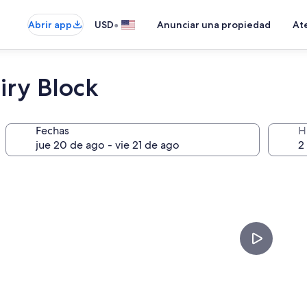
•
Abrir app
USD
Anunciar una propiedad
Ate
iry Block
Fechas
H