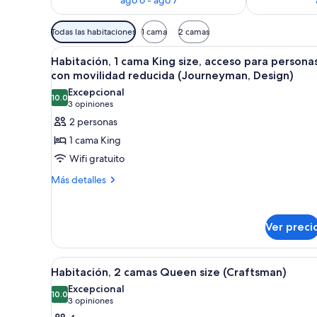
Filtros
Todas las habitaciones
1 cama
2 camas
disponibles
Abrir
Habitación de hotel con cama, 
para
9
Habitación, 1 cama King size, acceso para persona
todas
las
con movilidad reducida (Journeyman, Design)
las
habitaciones
Excepcional
10.0
fotos
10.0 de 10
(3
3 opiniones
de
opiniones)
2 personas
Habitación,
1 cama King
1
Wifi gratuito
cama
Más
Más detalles
King
detalles
size,
sobre
acceso
Habitación,
Ver preci
1
para
cama
personas
King
Abrir
Habitación de hotel con dos cama
con
size,
6
Habitación, 2 camas Queen size (Craftsman)
todas
movilidad
acceso
Excepcional
para
las
10.0
reducida
10.0 de 10
(3
3 opiniones
personas
fotos
(Journeyman,
opiniones)