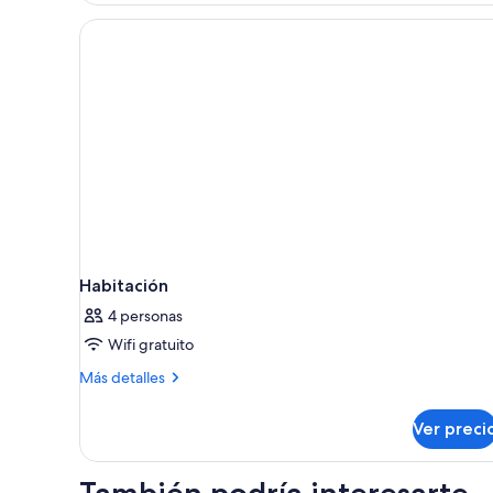
Habitación
4 personas
Wifi gratuito
Más
Más detalles
detalles
sobre
Ver preci
Habitación
También podría interesarte