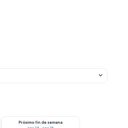
fin de semana ago 7 - ago 9
Consulta la disponibilidad para el próximo fin de semana ago 
Próximo fin de semana
ago 14 - ago 16