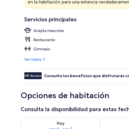
en la habitación para una estancia verdaderam
Exterior
Servicios principales
Acepta mascotas
Restaurante
Gimnasio
Ver todos
Consulta los beneficios que disfrutarás c
VIP Access
Opciones de habitación
Consulta la disponibilidad para estas fec
Consulta la disponibilidad para hoy ago 6 - ago 7
Consulta la d
Hoy
ago 6 - ago 7