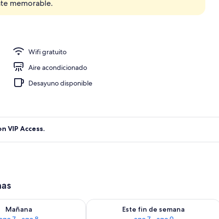
ente memorable.
Wifi gratuito
Aire acondicionado
Desayuno disponible
on VIP Access.
has
isponibilidad para mañana ago 7 - ago 8
Consulta la disponibilidad para este 
Mañana
Este fin de semana
ago 7 - ago 8
ago 7 - ago 9