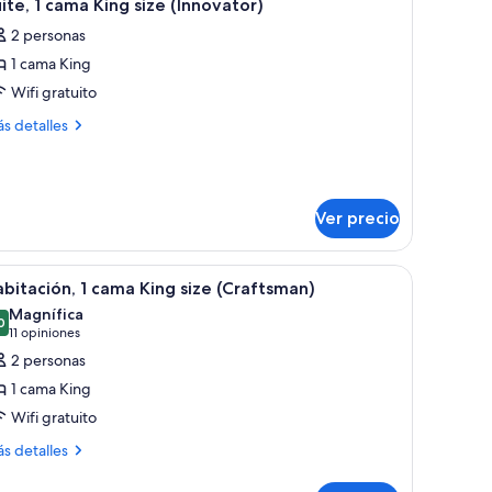
10
ite, 1 cama King size (Innovator)
odas
2 personas
s
1 cama King
otos
e
Wifi gratuito
ite,
ás
s detalles
talles
bre
ama
ite,
ing
ize
Ver precio
ma
Innovator)
ng
ze
ene techo de concreto y un ventanal grande.
una cama grande, un armario de madera, un escritorio con una lámpara y cu
brir
Una habitación de hotel moderna con una cama 
nnovator)
8
bitación, 1 cama King size (Craftsman)
odas
Magnífica
s
0
9.0 de 10
(11
11 opiniones
otos
opiniones)
2 personas
e
1 cama King
abitación,
Wifi gratuito
ás
ama
s detalles
talles
ing
bre