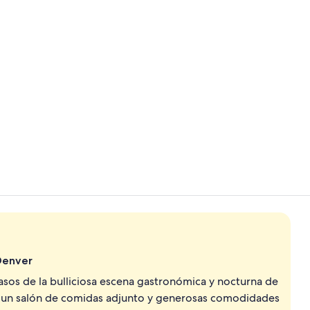
Video realiz
Terraza o pa
Denver
asos de la bulliciosa escena gastronómica y nocturna de
s, un salón de comidas adjunto y generosas comodidades