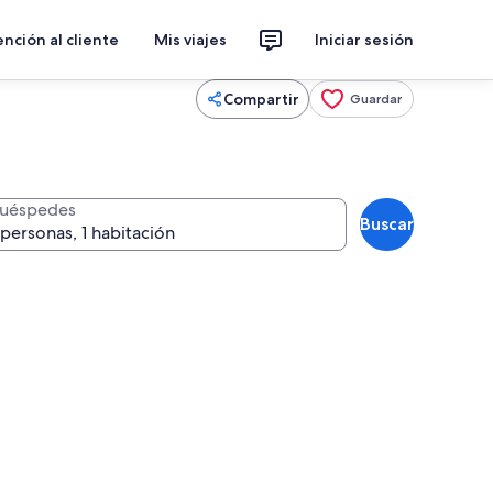
nción al cliente
Mis viajes
Iniciar sesión
Compartir
Guardar
uéspedes
Buscar