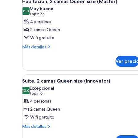
6
Queen
Habitación, 2 camas Queen size (Master)
todas
size
Muy buena
(Journeyman)
las
8.0
8.0 de 10
(1
1 opinión
fotos
opinión)
4 personas
de
2 camas Queen
Habitación,
Wifi gratuito
2
Más
camas
Más detalles
detalles
Queen
sobre
size
Ver preci
Habitación,
(Master)
2
camas
Abrir
Una sala moderna con sofá, mes
7
Queen
Suite, 2 camas Queen size (Innovator)
todas
size
Excepcional
(Master)
las
10.0
10.0 de 10
(1
1 opinión
fotos
opinión)
4 personas
de
2 camas Queen
Suite,
Wifi gratuito
2
Más
camas
Más detalles
detalles
Queen
sobre