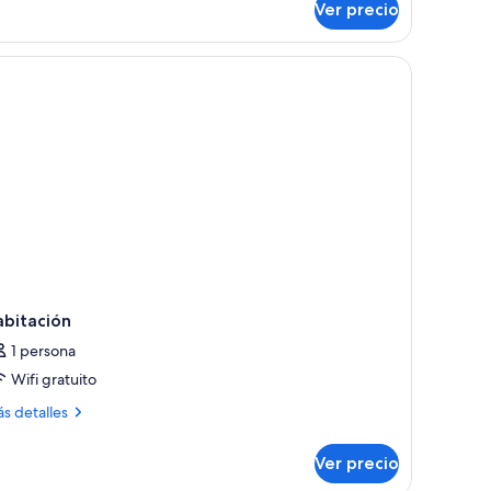
ize
Ver precio
bitación,
Craftsman)
ma
ng
ze
raftsman)
abitación
1 persona
Wifi gratuito
ás
s detalles
talles
bre
Ver precio
bitación