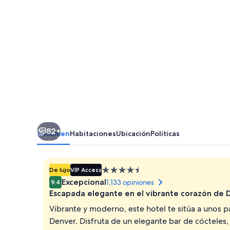
at
Dairy
Block
82+
Resumen
Habitaciones
Ubicación
Políticas
Propiedad
De lujo
VIP Access
de
Excepcional
1,133 opiniones
9.4
4.5
Escapada elegante en el vibrante corazón de 
estrellas
Vibrante y moderno, este hotel te sitúa a unos p
Denver. Disfruta de un elegante bar de cóctele