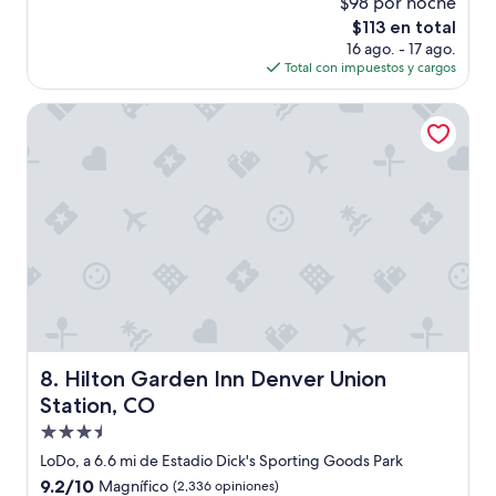
$98 por noche
t
El
$113 en total
e
precio
16 ago. - 17 ago.
n
actual
Total con impuestos y cargos
c
es
i
de
ó
Hilton Garden Inn Denver Union Station, CO
$113
n
d
e
l
p
e
r
s
o
n
a
l
”
Hilton Garden Inn Denver Union Station, CO
8. Hilton Garden Inn Denver Union
Station, CO
Propiedad
de
LoDo, a 6.6 mi de Estadio Dick's Sporting Goods Park
3.5
9.2
9.2/10
Magnífico
(2,336 opiniones)