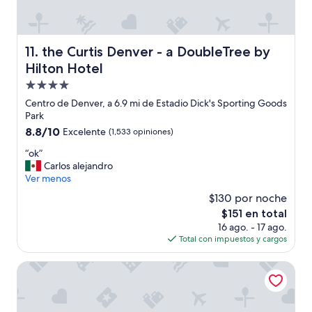
n
a
l
m
the Curtis Denver - a DoubleTree by Hilton Hotel
11. the Curtis Denver - a DoubleTree by
u
Hilton Hotel
y
a
Propiedad
m
de
Centro de Denver, a 6.9 mi de Estadio Dick's Sporting Goods
a
4.0
Park
b
estrellas
8.8
8.8/10
Excelente
(1,533 opiniones)
l
de
e
“
“ok”
10,
”
o
Carlos alejandro
Excelente,
k
Ver menos
(1,533
”
opiniones)
$130 por noche
El
$151 en total
precio
16 ago. - 17 ago.
actual
Total con impuestos y cargos
es
de
Hyatt Place Peña Station/Denver Airport
$151