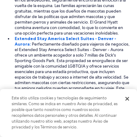
en los alrededores, seguramente encontrarás emoción a la
vuelta de la esquina. Las familias apreciarán las cunas
gratuitas, mientras que los dueños de mascotas pueden
disfrutar de las políticas que admiten mascotas y que
permiten perros y animales de servicio. El Grand Hyatt
combina aventura con comodidad, lo que lo convierte en
una opción perfecta para unas vacaciones inolvidables.
Extended Stay America Select Suites - Denver -
Aurora:
Perfectamente diseñado para viajeros de negocios,
el Extended Stay America Select Suites - Denver - Aurora
ofrece un ambiente acogedor a solo 7 millas de Dick's
Sporting Goods Park. Esta propiedad se enorgullece de ser
amigable con la comunidad LGBTQIA y ofrece servicios
esenciales para una estadía productiva, que incluyen
espacios de trabajo y acceso a internet de alta velocidad. Se
admiten mascotas con ciertas restricciones, asegurando que
tus amigos peludos puedan acompañarte en tu viaje. Este
hotel ofrece una combinación conveniente de vida
Este sitio utiliza cookies y tecnologías de seguimiento
profesional y cómoda, lo que lo convierte en una opción
similares. Como se indica en nuestro Aviso de privacidad, es
sólida para tu visita a Denver.
posible que tanto nosotros como nuestros socios
Warwick Denver:
El Warwick Denver es un encantador
recopilemos datos personales y otros detalles. Al continuar
hotel de 4 estrellas ubicado a 6 millas de Dick's Sporting
Goods Park, perfectamente adecuado tanto para familias
utilizando nuestro sitio web, aceptas nuestro Aviso de
como para buscadores de aventuras. Con una variedad de
privacidad y los Términos de servicio.
actividades al aire libre disponibles, que incluyen ciclismo de