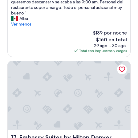
E
queremos descansar y se acaba a las 9:00 am. Personal del
Magnífico,
l
restaurante super amargo. Todo el personal adicional muy
(552
d
bueno ”
opiniones)
e
Alba
s
Ver menos
a
$139 por noche
y
El
$160 en total
u
precio
29 ago. - 30 ago.
n
actual
Total con impuestos y cargos
o
es
d
de
e
Embassy Suites by Hilton Denver Downtown Convention 
$160
b
e
d
u
r
a
r
u
n
p
o
c
o
Embassy Suites by Hilton Denver Downtown Convention
17. Embassy Suites by Hilton Denver