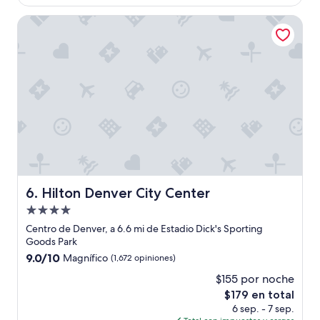
es
t
de
o
Hilton Denver City Center
$175
l
u
g
a
r
”
Hilton Denver City Center
6. Hilton Denver City Center
Propiedad
de
Centro de Denver, a 6.6 mi de Estadio Dick's Sporting
4.0
Goods Park
estrellas
9.0
9.0/10
Magnífico
(1,672 opiniones)
de
$155 por noche
10,
El
$179 en total
Magnífico,
precio
(1,672
6 sep. - 7 sep.
actual