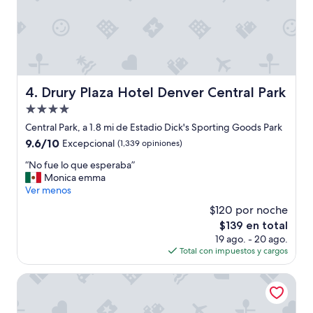
Drury Plaza Hotel Denver Central Park
4. Drury Plaza Hotel Denver Central Park
Propiedad
de
Central Park, a 1.8 mi de Estadio Dick's Sporting Goods Park
4.0
9.6
9.6/10
Excepcional
(1,339 opiniones)
estrellas
de
“
“No fue lo que esperaba”
10,
N
Monica emma
Excepcional,
o
Ver menos
(1,339
f
opiniones)
$120 por noche
u
El
$139 en total
e
precio
19 ago. - 20 ago.
l
actual
Total con impuestos y cargos
o
es
q
de
u
Hyatt Place Denver Downtown
$139
e
e