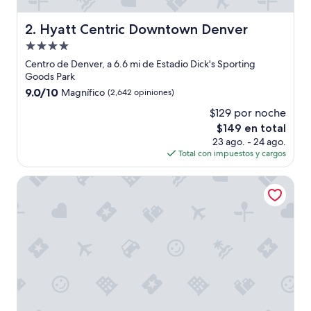
e
r
Hyatt Centric Downtown Denver
2. Hyatt Centric Downtown Denver
n
Propiedad
a
”
de
Centro de Denver, a 6.6 mi de Estadio Dick's Sporting
4.0
Goods Park
estrellas
9.0
9.0/10
Magnífico
(2,642 opiniones)
de
$129 por noche
10,
El
$149 en total
Magnífico,
precio
(2,642
23 ago. - 24 ago.
actual
opiniones)
Total con impuestos y cargos
es
de
Sonesta Denver Downtown
$149