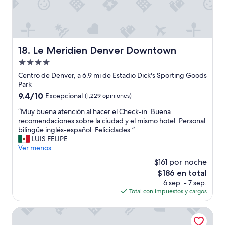
u
s
e
c
n
a
o
n
,
s
e
Le Meridien Denver Downtown
18. Le Meridien Denver Downtown
a
l
r
Propiedad
p
y
e
de
Centro de Denver, a 6.9 mi de Estadio Dick's Sporting Goods
s
r
4.0
Park
e
s
estrellas
a
9.4
9.4/10
Excepcional
(1,229 opiniones)
o
c
de
n
“
“Muy buena atención al hacer el Check-in. Buena
a
10,
a
M
recomendaciones sobre la ciudad y el mismo hotel. Personal
b
Excepcional,
l
u
bilingüe inglés-español. Felicidades.”
a
(1,229
m
y
LUIS FELIPE
a
opiniones)
u
b
Ver menos
l
y
u
a
$161 por noche
a
e
s
m
El
$186 en total
n
9
a
precio
6 sep. - 7 sep.
a
:
b
actual
Total con impuestos y cargos
a
0
l
es
t
0
e
de
e
Super 8 by Wyndham Denver Stapleton
a
”
$186
n
m