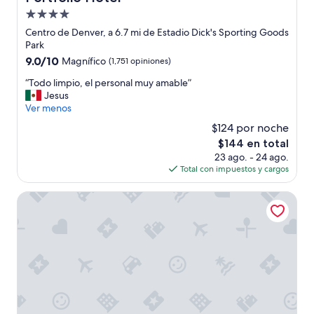
Propiedad
de
Centro de Denver, a 6.7 mi de Estadio Dick's Sporting Goods
4.0
Park
estrellas
9.0
9.0/10
Magnífico
(1,751 opiniones)
de
“
“Todo limpio, el personal muy amable”
10,
T
Jesus
Magnífico,
o
Ver menos
(1,751
d
opiniones)
$124 por noche
o
El
$144 en total
l
precio
23 ago. - 24 ago.
i
actual
Total con impuestos y cargos
m
es
p
de
i
the Curtis Denver - a DoubleTree by Hilton Hotel
$144
o
,
e
l
p
e
r
s
o