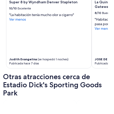
Super 8 by Wyndham Denver Stapleton
La Quinta 
F
Gateway P
e
10/10
Excelente
l
8/10
Bueno
"La habitación tenía mucho olor a cigarro"
i
Ver menos
"Habitación
c
pasa por ahi
i
Ver menos
d
a
d
e
s
.
”
Judith Evangelina
(se hospedó 1 noches)
JOSE DE JE
Publicada hace 7 días
Publicada hac
Otras atracciones cerca de
Estadio Dick's Sporting Goods
Park