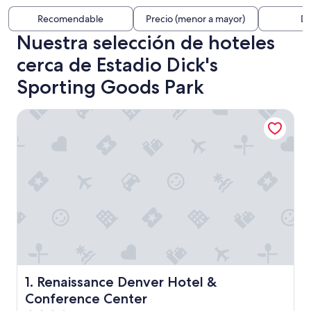
Recomendable
Precio (menor a mayor)
Di
Nuestra selección de hoteles
cerca de Estadio Dick's
Sporting Goods Park
Renaissance Denver Hotel & Conference Center
Renaissance Denver Hotel & Conference Center
1. Renaissance Denver Hotel &
Conference Center