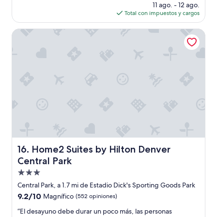
precio
(2,287
11 ago. - 12 ago.
actual
opiniones)
Total con impuestos y cargos
es
de
Home2 Suites by Hilton Denver Central Park
$127
Home2 Suites by Hilton Denver Central Park
16. Home2 Suites by Hilton Denver
Central Park
Propiedad
de
Central Park, a 1.7 mi de Estadio Dick's Sporting Goods Park
3.0
9.2
9.2/10
Magnífico
(552 opiniones)
estrellas
de
“
“El desayuno debe durar un poco más, las personas
10,