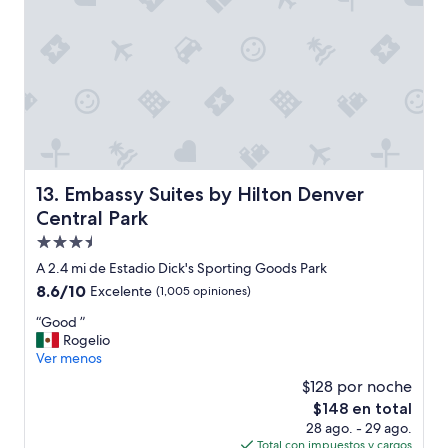
Embassy Suites by Hilton Denver Central Park
13. Embassy Suites by Hilton Denver
Central Park
Propiedad
de
A 2.4 mi de Estadio Dick's Sporting Goods Park
3.5
8.6
8.6/10
Excelente
(1,005 opiniones)
estrellas
de
“
“Good ”
10,
G
Rogelio
Excelente,
o
Ver menos
(1,005
o
opiniones)
$128 por noche
d
El
$148 en total
”
precio
28 ago. - 29 ago.
actual
Total con impuestos y cargos