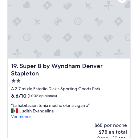
c
.
i
P
ó
e
n
r
a
s
l
o
h
n
a
a
c
l
e
d
r
e
e
l
Super 8 by Wyndham Denver Stapleton
19. Super 8 by Wyndham Denver
l
r
Stapleton
C
e
h
Propiedad
s
e
t
de
A 2.7 mi de Estadio Dick's Sporting Goods Park
c
a
2.0
6.6
6.6/10
(1,002 opiniones)
k
u
estrellas
de
-
r
“
“La habitación tenía mucho olor a cigarro”
10,
i
a
L
Judith Evangelina
(1,002
n
n
a
Ver menos
opiniones)
.
t
h
B
$68 por noche
e
a
u
s
El
$78 en total
b
e
u
precio