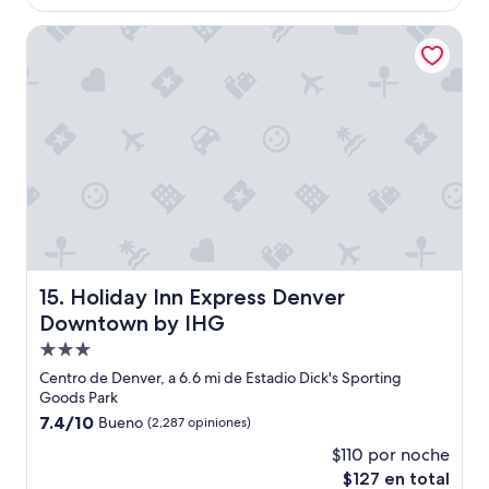
es
de
Holiday Inn Express Denver Downtown by IHG
$183
Holiday Inn Express Denver Downtown by IHG
15. Holiday Inn Express Denver
Downtown by IHG
Propiedad
de
Centro de Denver, a 6.6 mi de Estadio Dick's Sporting
3.0
Goods Park
estrellas
7.4
7.4/10
Bueno
(2,287 opiniones)
de
$110 por noche
10,
El
$127 en total
Bueno,