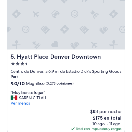
s
p
e
r
a
b
a
”
Hyatt Place Denver Downtown
5. Hyatt Place Denver Downtown
Propiedad
de
Centro de Denver, a 6.9 mi de Estadio Dick's Sporting Goods
3.5
Park
estrellas
9.0
9.0/10
Magnífico
(3,278 opiniones)
de
“
“Muy bonito lugar”
10,
M
KAREN CITLALI
Magnífico,
u
Ver menos
(3,278
y
opiniones)
$151 por noche
b
El
$175 en total
o
precio
10 ago. - 11 ago.
n
actual
Total con impuestos y cargos
i