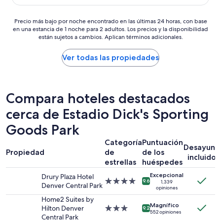
a
r
i
opiniones)
d
r
s
u
i
r
Precio
o
Precio más bajo por noche encontrado en las últimas 24 horas, con base
d
c
o
en una estancia de 1 noche para 2 adultos. Los precios y la disponibilidad
más
n
a
i
”
están sujetos a cambios. Aplican términos adicionales.
bajo
a
d
o
por
l
y
n
noche
a
Ver todas las propiedades
e
a
encontrado
m
l
l
en
a
m
m
las
b
i
u
últimas
l
Compara hoteles destacados
s
y
24
e
m
b
cerca de Estadio Dick's Sporting
horas,
y
o
u
con
l
h
e
Goods Park
base
u
o
n
en
g
t
o
Categoría
Puntuación
una
a
Desayuno
e
”
Propiedad
de
de los
estancia
r
l
incluido
estrellas
huéspedes
de
t
.
1
r
P
Excepcional
Drury Plaza Hotel
noche
a
Propiedad
9.6
e
1,339
Denver Central Park
opiniones
para
n
de
r
2
q
4.0
Home2 Suites by
s
Magnífico
adultos.
u
estrellas
Hilton Denver
Propiedad
9.2
o
552 opiniones
Los
i
Central Park
de
n