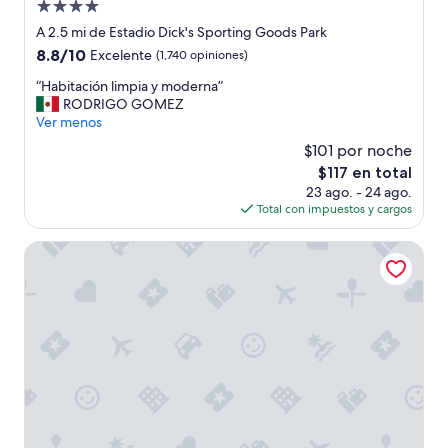
Propiedad
de
A 2.5 mi de Estadio Dick's Sporting Goods Park
4.0
8.8
8.8/10
Excelente
(1,740 opiniones)
estrellas
de
“
“Habitación limpia y moderna”
10,
H
RODRIGO GOMEZ
Excelente,
a
Ver menos
(1,740
b
opiniones)
$101 por noche
i
El
$117 en total
t
precio
23 ago. - 24 ago.
a
actual
Total con impuestos y cargos
c
es
i
de
ó
Hyatt Centric Downtown Denver
$117
n
l
i
m
p
i
a
y
m
o
d