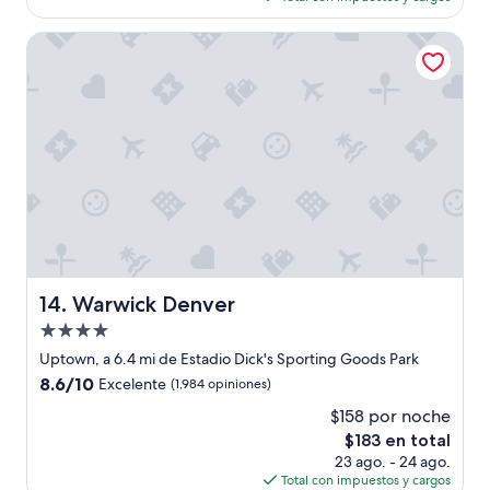
es
de
Warwick Denver
$148
Warwick Denver
14. Warwick Denver
Propiedad
de
Uptown, a 6.4 mi de Estadio Dick's Sporting Goods Park
4.0
8.6
8.6/10
Excelente
(1,984 opiniones)
estrellas
de
$158 por noche
10,
El
$183 en total
Excelente,
precio
(1,984
23 ago. - 24 ago.
actual
opiniones)
Total con impuestos y cargos