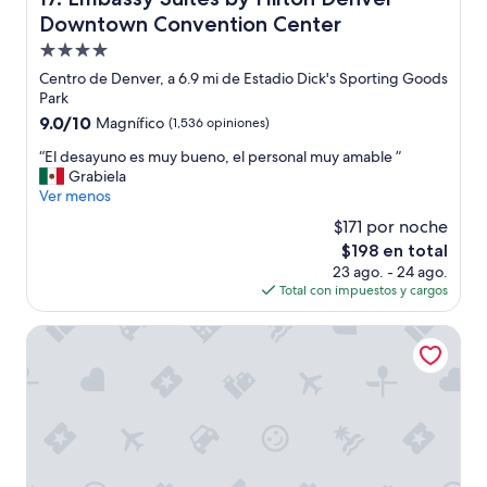
m
Downtown Convention Center
á
s
Propiedad
,
de
Centro de Denver, a 6.9 mi de Estadio Dick's Sporting Goods
l
4.0
Park
a
estrellas
9.0
9.0/10
Magnífico
(1,536 opiniones)
s
de
p
“
“El desayuno es muy bueno, el personal muy amable ”
10,
e
E
Grabiela
Magnífico,
r
l
Ver menos
(1,536
s
d
opiniones)
o
$171 por noche
e
n
El
$198 en total
s
a
precio
23 ago. - 24 ago.
a
s
actual
Total con impuestos y cargos
y
q
es
u
u
de
n
Le Meridien Denver Downtown
e
$198
o
r
e
e
s
m
m
o
u
s
y
d
b
e