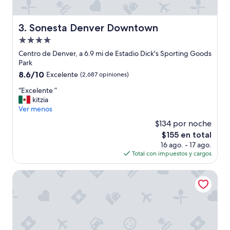
Sonesta Denver Downtown
3. Sonesta Denver Downtown
Propiedad
de
Centro de Denver, a 6.9 mi de Estadio Dick's Sporting Goods
4.0
Park
estrellas
8.6
8.6/10
Excelente
(2,687 opiniones)
de
“
“Excelente ”
10,
E
kitzia
Excelente,
x
Ver menos
(2,687
c
opiniones)
$134 por noche
e
El
$155 en total
l
precio
16 ago. - 17 ago.
e
actual
Total con impuestos y cargos
n
es
t
de
e
Drury Plaza Hotel Denver Central Park
$155
”