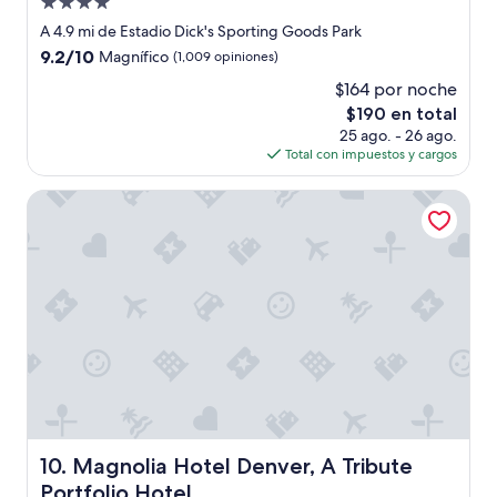
Propiedad
de
A 4.9 mi de Estadio Dick's Sporting Goods Park
4.0
9.2
9.2/10
Magnífico
(1,009 opiniones)
estrellas
de
$164 por noche
10,
El
$190 en total
Magnífico,
precio
(1,009
25 ago. - 26 ago.
actual
opiniones)
Total con impuestos y cargos
es
de
Magnolia Hotel Denver, A Tribute Portfolio Hotel
$190
Magnolia Hotel Denver, A Tribute Portfolio Hotel
10. Magnolia Hotel Denver, A Tribute
Portfolio Hotel