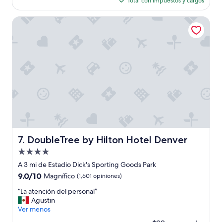
opiniones)
Total con impuestos y cargos
es
de
DoubleTree by Hilton Hotel Denver
$179
DoubleTree by Hilton Hotel Denver
7. DoubleTree by Hilton Hotel Denver
Propiedad
de
A 3 mi de Estadio Dick's Sporting Goods Park
4.0
9.0
9.0/10
Magnífico
(1,601 opiniones)
estrellas
de
“
“La atención del personal”
10,
L
Agustin
Magnífico,
a
Ver menos
(1,601
a
opiniones)