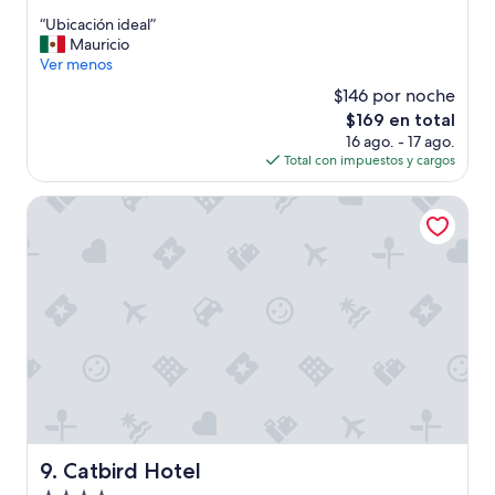
estrellas
de
“
“Ubicación ideal”
10,
U
Mauricio
Magnífico,
b
Ver menos
(2,336
i
opiniones)
$146 por noche
c
El
$169 en total
a
precio
16 ago. - 17 ago.
c
actual
Total con impuestos y cargos
i
es
ó
de
n
Catbird Hotel
$169
i
d
e
a
l
”
Catbird Hotel
9. Catbird Hotel