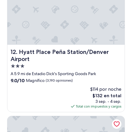
Hyatt Place Peña Station/Denver Airport
12. Hyatt Place Peña Station/Denver
Airport
Propiedad
de
A 5.9 mi de Estadio Dick's Sporting Goods Park
3.0
9.0
9.0/10
Magnífico
(3,193 opiniones)
estrellas
de
$114 por noche
10,
El
$132 en total
Magnífico,
precio
(3,193
3 sep. - 4 sep.
actual
opiniones)
Total con impuestos y cargos
es
de
Embassy Suites by Hilton Denver Central Park
$132