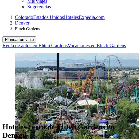
Mis viajes
Sugerencias
Colorado
Estados Unidos
Hoteles
Expedia.com
Denver
Elitch Gardens
Planear un viaje
Renta de autos en Elitch Gardens
Vacaciones en Elitch Gardens
Hoteles cerca de Elitch Gardens en
Denver