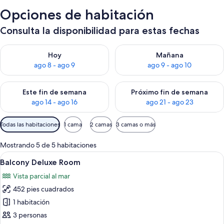
Opciones de habitación
Consulta la disponibilidad para estas fechas
Consulta la disponibilidad para hoy ago 8 - ago 9
Consulta la disponibilidad pa
Hoy
Mañana
ago 8 - ago 9
ago 9 - ago 10
Consulta la disponibilidad para este fin de semana ago 14 - ag
Consulta la disponibilidad pa
Este fin de semana
Próximo fin de semana
ago 14 - ago 16
ago 21 - ago 23
Filtros
Todas las habitaciones
1 cama
2 camas
3 camas o más
disponibles
para
Mostrando 5 de 5 habitaciones
las
Abrir
Habitación de hotel con dos camas, un es
8
Balcony Deluxe Room
habitaciones
todas
Vista parcial al mar
las
452 pies cuadrados
fotos
de
1 habitación
Balcony
3 personas