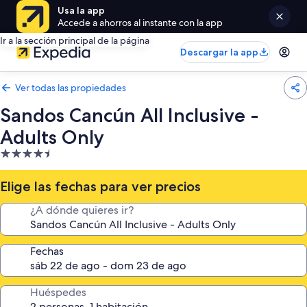
Usa la app
Accede a ahorros al instante con la app
Ir a la sección principal de la página
Descargar la app
Ver todas las propiedades
Sandos Cancún All Inclusive -
Adults Only
Propiedad
de
4.5
Elige las fechas para ver precios
estrellas
¿A dónde quieres ir?
Fechas
Huéspedes