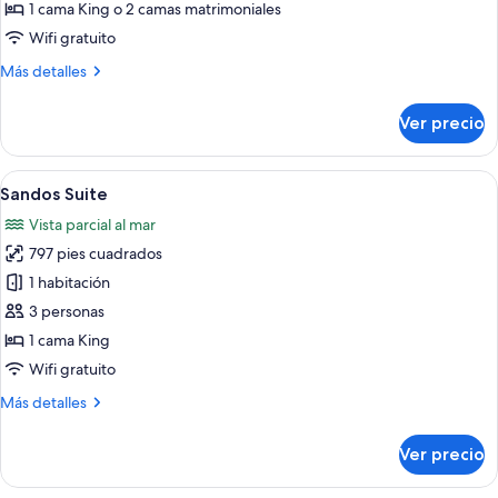
Deluxe
1 cama King o 2 camas matrimoniales
Room
Wifi gratuito
Más
Más detalles
detalles
sobre
Ver precio
Balcony
Deluxe
Room
Abrir
Una sala de estar moderna con una mes
7
Sandos Suite
todas
Vista parcial al mar
las
797 pies cuadrados
fotos
de
1 habitación
Sandos
3 personas
Suite
1 cama King
Wifi gratuito
Más
Más detalles
detalles
sobre
Ver precio
Sandos
Suite