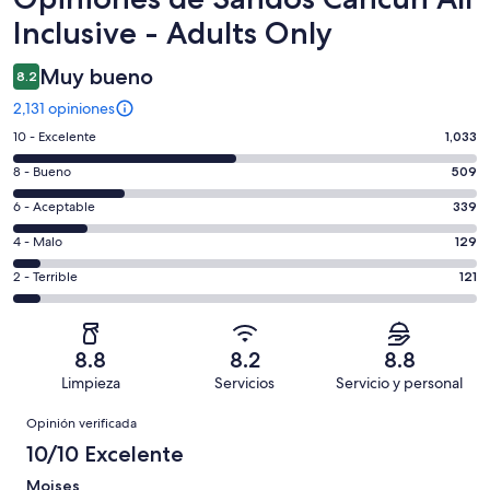
Inclusive - Adults Only
Muy bueno
8.2
2,131 opiniones
Puntuación
10 - Excelente
1,033
de
Puntuación
8 - Bueno
509
10,
de
es
Puntuación
6 - Aceptable
339
8,
decir,
de
es
Puntuación
4 - Malo
129
Excelente.
6,
decir,
de
Basada
es
Puntuación
2 - Terrible
121
Bueno.
4,
en
decir,
de
Basada
es
1033
Aceptable.
2,
en
decir,
de
Basada
es
509
Malo.
8.8
8.2
8.8
2131
en
decir,
de
Basada
Limpieza
Servicios
Servicio y personal
opiniones
339
Terrible.
2131
en
Opiniones
de
Basada
opiniones
Opinión verificada
129
2131
en
de
10/10 Excelente
opiniones
121
2131
de
Moises