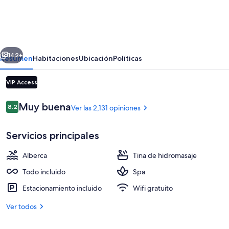
Cancún
All
Inclusive
erior
Siguiente
-
142+
Resumen
Habitaciones
Ubicación
Políticas
Adults
VIP Access
Only
Opiniones
Muy buena
8.2
Ver las 2,131 opiniones
8.2 de 10,
Servicios principales
Alberca
Tina de hidromasaje
3 albercas al aire libre, sombrillas en l
Todo incluido
Spa
Estacionamiento incluido
Wifi gratuito
Ver todos