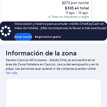
1,527
Muy
$273 por noche
opiniones
bueno,
El
$335 en total
1,008
precio
11 ago. - 12 ago.
opiniones
actual
Total con impuestos y cargos
es
Inicia sesión y reserva para acumular crédito OneKeyCash en
de
miles de hoteles. ¡Más recompensas te llevan a más aventuras!
$335
Iniciar sesión
Registrarme gratis
Información de la zona
Sandos Cancún All Inclusive - Adults Only se encuentra en el
área de Zona Hotelera en Cancún, cerca del aeropuerto y en la
playa. Las personas que quieran ir de compras pueden visitar
Plaza La Isla, y también se puede apreciar la belleza natural de
Ver más
Playa Delfines y Playa Tortugas. También puedes darte una
vuelta por Ruinas El Rey y Centro de Convenciones de Cancún.
Las actividades como kayaks, snorkel y ski acuático ofrecen una
gran oportunidad de disfrutar del agua y, si buscas un poco de
adrenalina, puedes hacer tours ecológicos en los alrededores.
Visita nuestra guía de Cancún
Ver más resorts en Cancún