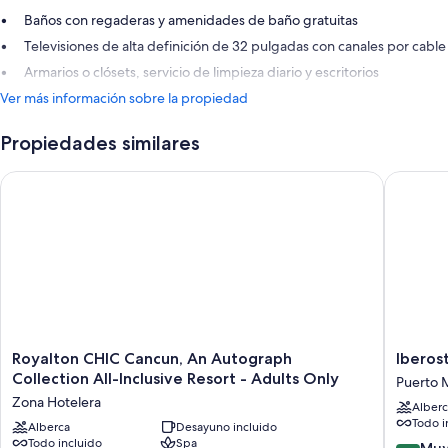
Baños con regaderas y amenidades de baño gratuitas
Televisiones de alta definición de 32 pulgadas con canales por cable
Armarios o clósets, servicio de limpieza diario y escritorios
Ver más información sobre la propiedad
Propiedades similares
Royalton CHIC Cancun, An Autograph Collection All-Inclusive 
Iberostar
Royalton
Iberosta
Royalton CHIC Cancun, An Autograph
Iberost
CHIC
Selectio
Collection All-Inclusive Resort - Adults Only
Puerto 
Cancun,
Riviera
Zona Hotelera
Alberc
An
Cancún
Todo i
Autograph
Alberca
Desayuno incluido
-
Todo incluido
Spa
Collection
All
8.2
Muy