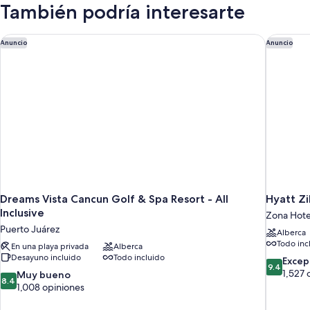
También podría interesarte
Dreams Vista Cancun Golf & Spa Resort - All Inclusive
Hyatt Zil
Anuncio
Anuncio
Dreams Vista Cancun Golf & Spa Resort - All
Inclusive
Zona Hote
Puerto Juárez
Alberca
Todo inc
En una playa privada
Alberca
Desayuno incluido
Todo incluido
9.4
Excep
9.4
de
1,527 
8.4
Muy bueno
8.4
10,
de
1,008 opiniones
Excepcion
10,