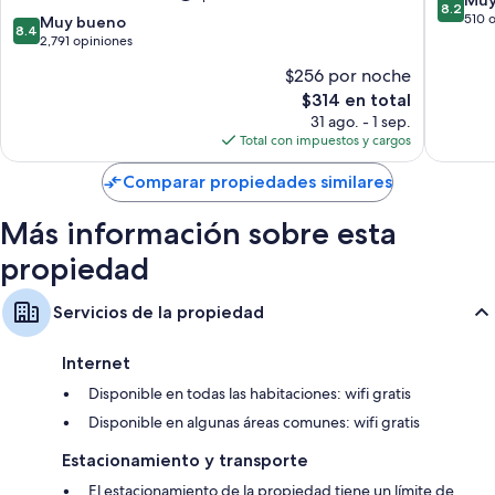
8.2
All-
Inclusiv
de
510 
8.4
Muy bueno
8.4
Inclusive
Puerto
10,
de
2,791 opiniones
Resort
Morelos
Muy
10,
$256 por noche
-
bueno,
Muy
Adults
El
510
$314 en total
bueno,
Only
precio
opinion
2,791
31 ago. - 1 sep.
Zona
actual
opiniones
Total con impuestos y cargos
Hotelera
es
de
Comparar propiedades similares
$314
Más información sobre esta
propiedad
Servicios de la propiedad
Internet
Disponible en todas las habitaciones: wifi gratis
Disponible en algunas áreas comunes: wifi gratis
Estacionamiento y transporte
El estacionamiento de la propiedad tiene un límite de