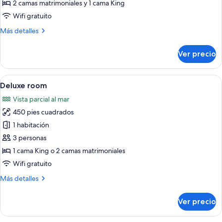
Suite
2 camas matrimoniales y 1 cama King
Wifi gratuito
Más
Más detalles
detalles
sobre
Ver precio
Caribe
Suite
Abrir
Habitación de hotel con una cama grande
7
Deluxe room
todas
Vista parcial al mar
las
450 pies cuadrados
fotos
de
1 habitación
Deluxe
3 personas
room
1 cama King o 2 camas matrimoniales
Wifi gratuito
Más
Más detalles
detalles
sobre
Ver precio
Deluxe
room