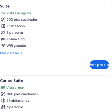
Abrir
Suite | Camas con pillow-top y artículo
9
Suite
todas
Vista a la laguna
las
900 pies cuadrados
fotos
de
1 habitación
Suite
3 personas
1 cama King
Wifi gratuito
Más
Más detalles
detalles
sobre
Ver precio
Suite
Abrir
Caribe Suite | Camas con pillow-top y a
19
Caribe Suite
todas
Vista al mar
las
1160 pies cuadrados
fotos
de
2 habitaciones
Caribe
6 personas