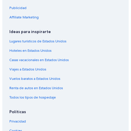
Renta de autos en Londres
Publicidad
Renta de autos en París
Affiliate Marketing
Renta de autos en Cancún
Ideas para inspirarte
Renta de autos en Miami
Renta de autos en Los Ángeles
Lugares turísticos de Estados Unidos
Renta de autos en Roma
Hoteles en Estados Unidos
Renta de autos en Punta Cana
Casas vacacionales en Estados Unidos
Renta de autos en Riviera Maya
Viajes a Estados Unidos
Renta de autos en Barcelona
Vuelos baratos a Estados Unidos
Renta de autos en San Francisco
Renta de autos en Estados Unidos
Renta de autos en Condado de San Diego
Todos los tipos de hospedaje
Renta de autos en Oahu
Renta de autos en Chicago
Políticas
Arrendadoras de autos en Baviera
Privacidad
Renta de autos de Alamo Rent A Car en Baviera
Cookies