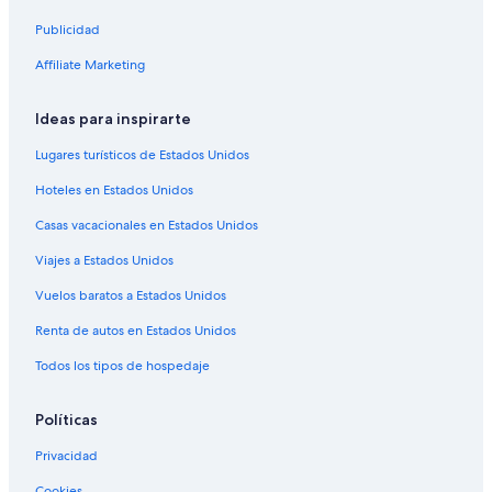
Renta de autos en Londres
Publicidad
Renta de autos en París
Affiliate Marketing
Renta de autos en Cancún
Ideas para inspirarte
Renta de autos en Miami
Renta de autos en Los Ángeles
Lugares turísticos de Estados Unidos
Renta de autos en Roma
Hoteles en Estados Unidos
Renta de autos en Punta Cana
Casas vacacionales en Estados Unidos
Renta de autos en Riviera Maya
Viajes a Estados Unidos
Renta de autos en Barcelona
Vuelos baratos a Estados Unidos
Renta de autos en San Francisco
Renta de autos en Estados Unidos
Renta de autos en Condado de San Diego
Todos los tipos de hospedaje
Renta de autos en Oahu
Renta de autos en Chicago
Políticas
Arrendadoras de autos en Mendoza
Privacidad
Renta de autos de Alamo Rent A Car en Mendoza
Cookies