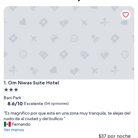
Om Niwas Suite Hotel
Om Niwas Suite Hotel
1. Om Niwas Suite Hotel
Propiedad
de
Bani Park
3.0
8.6
8.6/10
Excelente
(54 opiniones)
de
estrellas
“
“Es magnífico por que está en una zona muy tranquila, te alejas del
10,
E
ruido de al ciudad y del bullicio ”
Excelente,
s
Fernando
(54
m
Ver menos
opiniones)
a
$37 por noche