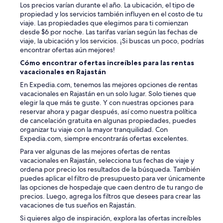
T
Los precios varían durante el año. La ubicación, el tipo de
n
h
propiedad y los servicios también influyen en el costo de tu
d
e
viaje. Las propiedades que elegimos para ti comienzan
n
h
desde $6 por noche. Las tarifas varían según las fechas de
o
o
viaje, la ubicación y los servicios. ¡Si buscas un poco, podrías
i
s
encontrar ofertas aún mejores!
s
t
e
Cómo encontrar ofertas increíbles para las rentas
w
o
vacacionales en Rajastán
a
f
s
En Expedia.com, tenemos las mejores opciones de rentas
t
v
vacacionales en Rajastán en un solo lugar. Solo tienes que
h
e
elegir la que más te guste. Y con nuestras opciones para
e
r
reservar ahora y pagar después, así como nuestra política
c
y
de cancelación gratuita en algunas propiedades, puedes
i
w
organizar tu viaje con la mayor tranquilidad. Con
t
e
Expedia.com, siempre encontrarás ofertas excelentes.
y
l
.
Para ver algunas de las mejores ofertas de rentas
c
”
vacacionales en Rajastán, selecciona tus fechas de viaje y
o
ordena por precio los resultados de la búsqueda. También
m
puedes aplicar el filtro de presupuesto para ver únicamente
i
las opciones de hospedaje que caen dentro de tu rango de
n
precios. Luego, agrega los filtros que desees para crear las
g
vacaciones de tus sueños en Rajastán.
a
s
Si quieres algo de inspiración, explora las ofertas increíbles