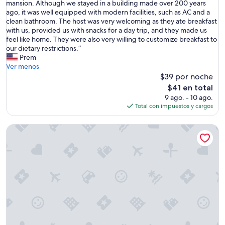
C
mansion. Although we stayed in a building made over 200 years
Excepcional,
a
l
ago, it was well equipped with modern facilities, such as AC and a
(3
m
e
clean bathroom. The host was very welcoming as they ate breakfast
opiniones)
u
a
with us, provided us with snacks for a day trip, and they made us
y
n
feel like home. They were also very willing to customize breakfast to
t
r
our dietary restrictions.”
r
o
Prem
a
o
Ver menos
n
m
$39 por noche
q
,
u
El
$41 en total
a
i
precio
9 ago. - 10 ago.
n
l
actual
Total con impuestos y cargos
d
a
es
i
,
de
Hathi Mauja
t
t
$41
w
e
a
a
s
l
a
e
g
j
r
a
e
s
a
d
t
e
e
l