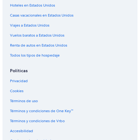
t
Hoteles en Estados Unidos
Hoteles con restaurante en Kukas
r
i
Casas vacacionales en Estados Unidos
Hoteles en Kukas
p
,
Viajes a Estados Unidos
Casas vacacionales en Jaipur
a
Hoteles para ir de compras en Jaipur
Vuelos baratos a Estados Unidos
n
d
Hoteles de lujo en Jaipur
Renta de autos en Estados Unidos
t
h
Hoteles históricos en Jaipur
Todos los tipos de hospedaje
e
Hoteles baratos en Jaipur
y
m
Políticas
Hoteles cerca del lago en Jaipur
a
d
Privacidad
Hoteles con traslado del/al aeropuerto en Jaipur
e
Cookies
Hoteles gay friendly en Jaipur
u
s
Hoteles de Royal Orchid en Jaipur
Términos de uso
f
e
Hoteles de Welcom Heritage en Jaipur
Términos y condiciones de One Key™
e
Hoteles en Jaipur
l
Términos y condiciones de Vrbo
l
Palacios en Jaipur
Accesibilidad
i
k
Villas en Jaipur