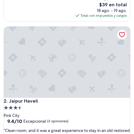
g
El
$39 en total
n
precio
18 ago. - 19 ago.
í
actual
Total con impuestos y cargos
f
es
i
de
Jaipur Haveli
c
$39
o
p
o
r
q
u
e
e
s
t
á
e
n
Jaipur Haveli
2. Jaipur Haveli
u
Propiedad
n
de
Pink City
a
3.5
9.4
9.4/10
z
Excepcional
(3 opiniones)
de
o
estrellas
“
“Clean room, and it was a great experience to stay in an old restored
10,
n