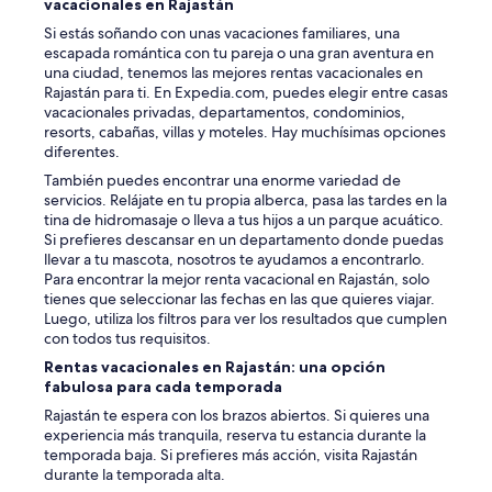
vacacionales en Rajastán
t
c
i
Si estás soñando con unas vacaciones familiares, una
h
o
escapada romántica con tu pareja o una gran aventura en
a
n
una ciudad, tenemos las mejores rentas vacacionales en
s
i
Rajastán para ti. En Expedia.com, puedes elegir entre casas
A
s
vacacionales privadas, departamentos, condominios,
C
b
resorts, cabañas, villas y moteles. Hay muchísimas opciones
a
l
diferentes.
n
i
d
También puedes encontrar una enorme variedad de
s
a
servicios. Relájate en tu propia alberca, pasa las tardes en la
s
c
tina de hidromasaje o lleva a tus hijos a un parque acuático.
f
l
Si prefieres descansar en un departamento donde puedas
r
e
llevar a tu mascota, nosotros te ayudamos a encontrarlo.
o
a
Para encontrar la mejor renta vacacional en Rajastán, solo
m
n
tienes que seleccionar las fechas en las que quieres viajar.
t
b
Luego, utiliza los filtros para ver los resultados que cumplen
h
a
con todos tus requisitos.
e
t
Rentas vacacionales en Rajastán: una opción
b
h
fabulosa para cada temporada
u
r
s
o
Rajastán te espera con los brazos abiertos. Si quieres una
t
o
experiencia más tranquila, reserva tu estancia durante la
l
m
temporada baja. Si prefieres más acción, visita Rajastán
e
.
durante la temporada alta.
a