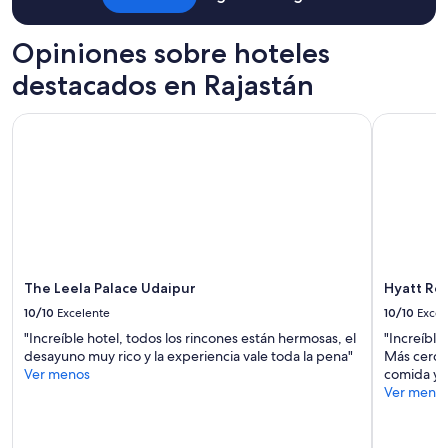
g
Aplican
0
a
términos
y
n
Opiniones sobre hoteles
adicionales.
e
d
a
destacados en Rajastán
p
r
r
s
o
a
The Leela Palace Udaipur
Hyatt Reg
v
g
i
o
d
,
e
i
d
t
e
w
x
a
c
s
e
w
The Leela Palace Udaipur
Hyatt Re
l
e
l
10/10
Excelente
10/10
Excel
l
e
l
"Increíble hotel, todos los rincones están hermosas, el
"Increíble
n
e
desayuno muy rico y la experiencia vale toda la pena"
Más cercan
t
q
Ver menos
comida y l
s
u
Ver meno
e
i
r
p
v
p