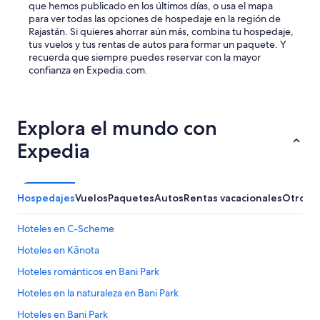
t
que hemos publicado en los últimos días, o usa el mapa
h
para ver todas las opciones de hospedaje en la región de
e
Rajastán. Si quieres ahorrar aún más, combina tu hospedaje,
y
tus vuelos y tus rentas de autos para formar un paquete. Y
a
recuerda que siempre puedes reservar con la mayor
t
confianza en Expedia.com.
e
b
r
e
Explora el mundo con
a
k
Expedia
f
a
s
t
Hospedajes
Vuelos
Paquetes
Autos
Rentas vacacionales
Otros
w
i
Hoteles en C-Scheme
t
h
Hoteles en Kānota
u
Hoteles románticos en Bani Park
s
,
Hoteles en la naturaleza en Bani Park
p
r
Hoteles en Bani Park