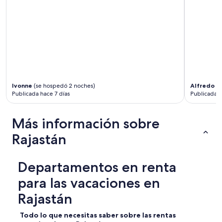
i
e
c
d
e
w
l
i
o
t
o
h
k
m
i
o
n
d
g
Ivonne
(se hospedó 2 noches)
Alfredo
(s
e
a
Publicada hace 7 días
Publicada 
r
f
n
t
f
Más información sobre
e
a
r
c
Rajastán
u
i
s
l
.
i
Departamentos en renta
T
t
h
i
para las vacaciones en
e
e
l
s
Rajastán
o
,
c
s
Todo lo que necesitas saber sobre las rentas
a
u