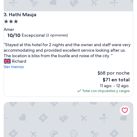
x
r
p
u
e
Hathi Mauja
3. Hathi Mauja
i
r
d
Propiedad
i
o
de
Amer
e
d
3.0
10.0
10/10
n
Excepcional
(2 opiniones)
e
de
c
estrellas
a
“
“Stayed at this hotel for 2 nights and the owner and staff were very
10,
e
l
S
accommodating and provided excellent service looking after us.
Excepcional,
t
c
t
The location is bliss from the bustle and noise of the city. ”
(2
o
i
a
Richard
opiniones)
s
u
y
Ver menos
t
d
e
$68 por noche
a
a
d
y
El
$71 en total
d
a
i
precio
11 ago. - 12 ago.
y
t
n
actual
Total con impuestos y cargos
d
t
a
es
e
h
n
de
l
Studios By Ritumbhara
i
o
$71
b
s
l
u
h
d
l
o
r
l
t
e
i
e
s
c