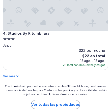
l
t
i
f
o
o
o
r
”
r
e
2
d
n
m
i
a
g
Studios By Ritumbhara
4. Studios By Ritumbhara
n
h
s
Propiedad
t
i
de
Jaipur
s
o
3.0
a
$22 por noche
n
n
estrellas
El
.
$23 en total
d
precio
A
15 ago. - 16 ago.
t
actual
l
Total con impuestos y cargos
h
es
t
e
de
h
Ver más
o
$23
o
w
u
n
Precio
Precio más bajo por noche encontrado en las últimas 24 horas, con base en
g
e
una estancia de 1 noche para 2 adultos. Los precios y la disponibilidad están
más
h
sujetos a cambios. Aplican términos adicionales.
r
bajo
w
a
por
e
n
noche
Ver todas las propiedades
s
d
encontrado
t