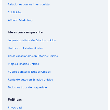
Relaciones con los inversionistas
Hoteles en Charlotte
Publicidad
Hoteles cerca de Anse Chastanet Beach
Hoteles en Babonneau
Affiliate Marketing
Resorts en Marigot Bay
Ideas para inspirarte
Apartamentos en Marigot Bay
Lugares turísticos de Estados Unidos
Capella Hotel Group en Marigot Bay
Hoteles en Estados Unidos
Hoteles todo incluido en Marigot Bay
Casas vacacionales en Estados Unidos
Hoteles en Marigot Bay
Viajes a Estados Unidos
Hoteles cerca de Playa La Toc
Casas de huéspedes en Castries
Vuelos baratos a Estados Unidos
Hoteles todo incluido en Castries
Renta de autos en Estados Unidos
Hoteles en la playa en Castries
Todos los tipos de hospedaje
Hoteles románticos en Castries
Políticas
Hoteles baratos en Castries
Privacidad
Hoteles con desayuno incluido en Castries