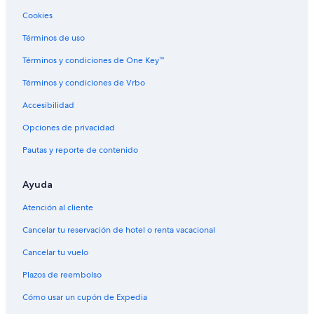
Cookies
Hoteles gay friendly en Castries
Viceroy Hotel Group en Castries
Términos de uso
Hoteles en Castries
Términos y condiciones de One Key™
Apart-Hoteles en Choiseul
Términos y condiciones de Vrbo
Hoteles en Mamin
Accesibilidad
Hoteles en Praslin
Opciones de privacidad
Pautas y reporte de contenido
Ayuda
Atención al cliente
Cancelar tu reservación de hotel o renta vacacional
Cancelar tu vuelo
Plazos de reembolso
Cómo usar un cupón de Expedia