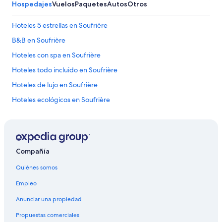
Hospedajes
Vuelos
Paquetes
Autos
Otros
Hoteles 5 estrellas en Soufrière
B&B en Soufrière
Hoteles con spa en Soufrière
Hoteles todo incluido en Soufrière
Hoteles de lujo en Soufrière
Hoteles ecológicos en Soufrière
Hoteles en la playa en Soufrière
Hoteles en Soufrière
Hoteles en Canaries
Compañía
Hoteles en Anse La Raye
Quiénes somos
Hoteles en Micoud
Empleo
Hoteles cerca de Archivos nacionales de Santa Lucía
Anunciar una propiedad
Hoteles en Palmiste
Propuestas comerciales
Hoteles en Balata