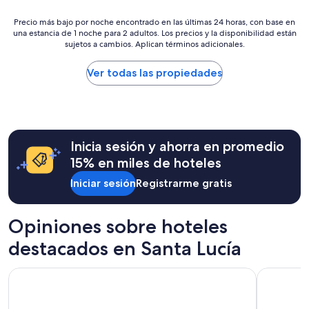
”
Precio
Precio más bajo por noche encontrado en las últimas 24 horas, con base en
una estancia de 1 noche para 2 adultos. Los precios y la disponibilidad están
más
sujetos a cambios. Aplican términos adicionales.
bajo
por
noche
Ver todas las propiedades
encontrado
en
las
últimas
24
Inicia sesión y ahorra en promedio
horas,
con
15% en miles de hoteles
base
Iniciar sesión
Registrarme gratis
en
una
estancia
de
Opiniones sobre hoteles
1
destacados en Santa Lucía
noche
para
2
Harbor Club St. Lucia, Curio Collection by Hilton
Royalton S
adultos.
Los
precios