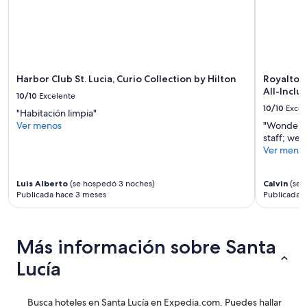
y
la
disponibilidad
están
sujetos
a
Harbor Club St. Lucia, Curio Collection by Hilton
Royalton 
cambios.
All-Inclu
10/10
Excelente
Aplican
10/10
Excel
términos
"Habitación limpia"
adicionales.
Ver menos
"Wonderful
staff; wel
Ver meno
Luis Alberto
(se hospedó 3 noches)
Calvin
(se 
Publicada hace 3 meses
Publicada h
Más información sobre Santa
Lucía
Busca hoteles en Santa Lucía en Expedia.com. Puedes hallar