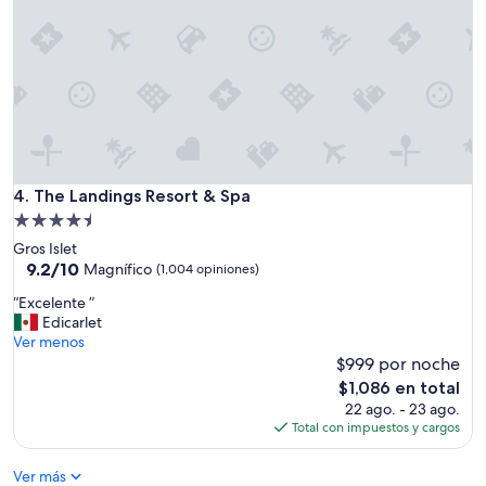
i
n
e
s
p
e
r
a
d
o
The Landings Resort & Spa
4. The Landings Resort & Spa
s
Propiedad
”
de
Gros Islet
4.5
9.2
9.2/10
Magnífico
(1,004 opiniones)
de
estrellas
“
“Excelente ”
10,
E
Edicarlet
Magnífico,
x
Ver menos
(1,004
c
$999 por noche
opiniones)
e
El
$1,086 en total
l
precio
22 ago. - 23 ago.
e
actual
Total con impuestos y cargos
n
es
t
de
Ver más
e
$1,086