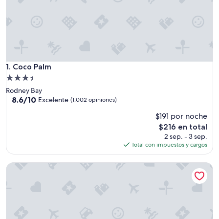
Coco Palm
1. Coco Palm
Propiedad
de
Rodney Bay
3.5
8.6
8.6/10
Excelente
(1,002 opiniones)
de
estrellas
$191 por noche
10,
Excelente,
El
$216 en total
(1,002
precio
2 sep. - 3 sep.
opiniones)
actual
Total con impuestos y cargos
es
de
Bay Gardens Hotel
$216