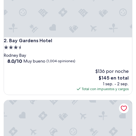
Bay Gardens Hotel
2. Bay Gardens Hotel
Propiedad
de
Rodney Bay
3.5
8.0
8.0/10
Muy bueno
(1,004 opiniones)
de
estrellas
$136 por noche
10,
Muy
El
$145 en total
bueno,
precio
1 sep. - 2 sep.
(1,004
actual
Total con impuestos y cargos
opiniones)
es
de
Windjammer Landing Resort and Residences
$145