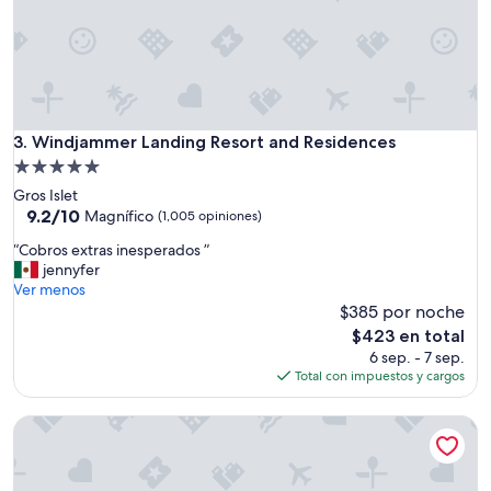
Windjammer Landing Resort and Residences
3. Windjammer Landing Resort and Residences
Propiedad
de
Gros Islet
5.0
9.2
9.2/10
Magnífico
(1,005 opiniones)
de
estrellas
“
“Cobros extras inesperados ”
10,
C
jennyfer
Magnífico,
o
Ver menos
(1,005
b
$385 por noche
opiniones)
r
El
$423 en total
o
precio
6 sep. - 7 sep.
s
actual
Total con impuestos y cargos
e
es
x
de
The Landings Resort & Spa
t
$423
r
a
s