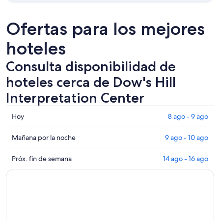
Ofertas para los mejores
hoteles
Consulta disponibilidad de
hoteles cerca de Dow's Hill
Interpretation Center
Consultar
Hoy
8 ago - 9 ago
los
precios
Consultar
Mañana por la noche
9 ago - 10 ago
cerca
precios
de
cerca
Consultar
Próx. fin de semana
14 ago - 16 ago
Dow's
de
precios
Hill
Dow's
cerca
Interpretation
Hill
de
Center
Interpretation
Dow's
para
Center
Hill
hoy,