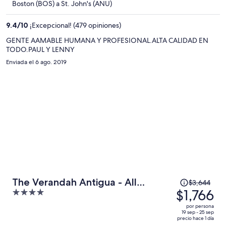
Boston (BOS) a St. John's (ANU)
ahora
es
9.4
/
10
¡Excepcional! (479 opiniones)
de
$2,893
GENTE AAMABLE HUMANA Y PROFESIONAL.ALTA CALIDAD EN
TODO.PAUL Y LENNY
por
persona
Enviada el 6 ago. 2019
El
The Verandah Antigua - All
$3,644
precio
$1,766
4
Inclusive - Adults Only
era
out
por persona
de
of
19 sep - 25 sep
precio hace 1 día
$3,644
5