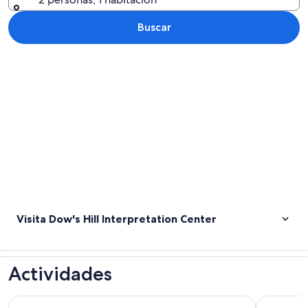
Buscar
Explorar mapa
Visita Dow's Hill Interpretation Center
Actividades
Crucero en catamarán Power 360 en Antigua
Antigua: E