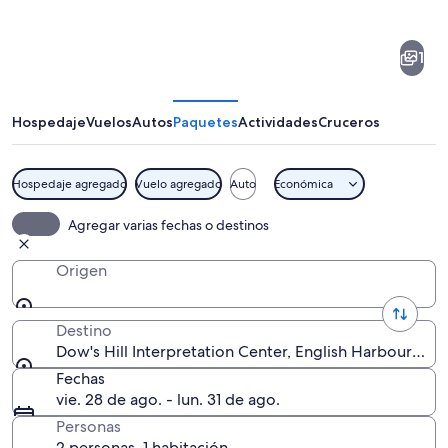
de
Dow's
1
Hill
Interpretation
Center
Hospedaje
Vuelos
Autos
Paquetes
Actividades
Cruceros
Hospedaje agregado
Vuelo agregado
Auto
Económica
Un castillo de piedra histórico sobre 
Agregar varias fechas o destinos
Origen
Destino
Dow's Hill Interpretation Center, English Harbour, Sa
Fechas
vie. 28 de ago. - lun. 31 de ago.
Personas
2 personas, 1 habitación