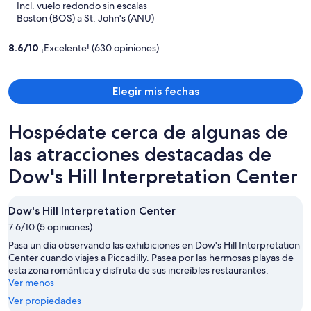
Incl. vuelo redondo sin escalas
y
Boston (BOS) a St. John's (ANU)
ahora
es
8.6
/
10
¡Excelente! (630 opiniones)
de
$1,766
por
Elegir mis fechas
persona
Hospédate cerca de algunas de
las atracciones destacadas de
Dow's Hill Interpretation Center
Dow's Hill Interpretation Center
7.6/10 (5 opiniones)
Pasa un día observando las exhibiciones en Dow's Hill Interpretation
Center cuando viajes a Piccadilly. Pasea por las hermosas playas de
esta zona romántica y disfruta de sus increíbles restaurantes.
Ver menos
Ver propiedades