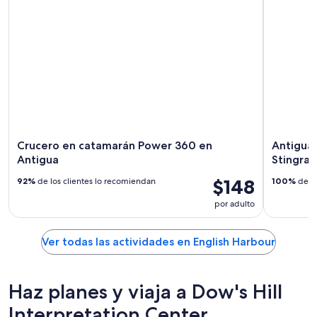
Crucero en catamarán Power 360 en
Antigua:
Antigua
Stingray
$148
92%
de los clientes lo recomiendan
100%
de lo
por adulto
Ver todas las actividades en English Harbour
Haz planes y viaja a Dow's Hill
Interpretation Center