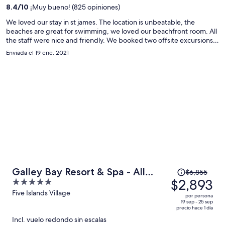
es
8.4
/
10
¡Muy bueno! (825 opiniones)
de
$1,739
We loved our stay in st james. The location is unbeatable, the
beaches are great for swimming, we loved our beachfront room. All
por
the staff were nice and friendly. We booked two offsite excursions
persona
through the hotel which ran smoothly and we enjoyed a lot. We
Enviada el 19 ene. 2021
would love to be back soon.
El
Galley Bay Resort & Spa - All
$6,855
precio
$2,893
5
inclusive
era
out
Five Islands Village
por persona
de
of
19 sep - 25 sep
precio hace 1 día
$6,855
5
Incl. vuelo redondo sin escalas
y