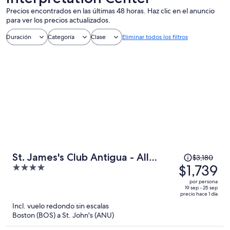
Precios encontrados en las últimas 48 horas. Haz clic en el anuncio
para ver los precios actualizados.
Duración
Categoría
Clase
Eliminar todos los filtros
El
St. James's Club Antigua - All
$3,180
precio
$1,739
4
Inclusive
era
out
por persona
de
of
19 sep - 25 sep
precio hace 1 día
$3,180
5
Incl. vuelo redondo sin escalas
y
Boston (BOS) a St. John's (ANU)
ahora