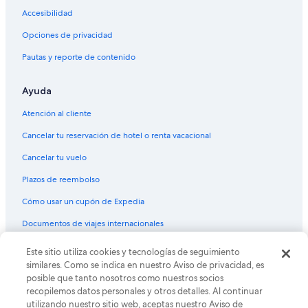
Accesibilidad
Opciones de privacidad
Pautas y reporte de contenido
Ayuda
Atención al cliente
Cancelar tu reservación de hotel o renta vacacional
Cancelar tu vuelo
Plazos de reembolso
Cómo usar un cupón de Expedia
Documentos de viajes internacionales
© 2026 Expedia, Inc., una empresa de Expedia Group. Todos los
Este sitio utiliza cookies y tecnologías de seguimiento
derechos reservados. Expedia y el logo de Expedia son marcas
similares. Como se indica en nuestro Aviso de privacidad, es
registradas o marcas comerciales de Expedia, Inc. CST# 2029030-50.
posible que tanto nosotros como nuestros socios
recopilemos datos personales y otros detalles. Al continuar
utilizando nuestro sitio web, aceptas nuestro Aviso de