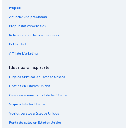
Campings en Guatapé
Empleo
Casas de campo en Guatapé
Anunciar una propiedad
Casas de huéspedes en Guatapé
Propuestas comerciales
Casas flotantes en Guatapé
Relaciones con los inversionistas
Casas rurales en Guatapé
Publicidad
Centros vacacionales en Guatapé
Chalets en Guatapé
Affiliate Marketing
Resorts en Guatapé
Ideas para inspirarte
Condominios en Guatapé
Lugares turísticos de Estados Unidos
Apartamentos en Guatapé
Hoteles en Estados Unidos
Hoteles haciendas en Guatapé
Casas vacacionales en Estados Unidos
Hostales en Guatapé
Viajes a Estados Unidos
Hoteles Cápsula en Guatapé
Hoteles con spa en Guatapé
Vuelos baratos a Estados Unidos
Hoteles todo incluido en Guatapé
Renta de autos en Estados Unidos