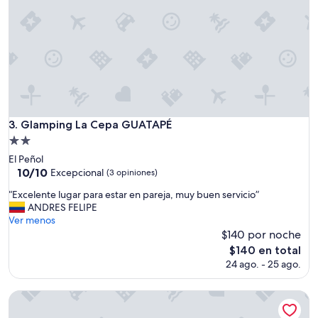
Glamping La Cepa GUATAPÉ
3. Glamping La Cepa GUATAPÉ
Propiedad
de
El Peñol
2.0
10.0
10/10
Excepcional
(3 opiniones)
de
estrellas
“
“Excelente lugar para estar en pareja, muy buen servicio”
10,
E
ANDRES FELIPE
Excepcional,
x
Ver menos
(3
c
$140 por noche
opiniones)
e
El
$140 en total
l
precio
24 ago. - 25 ago.
e
actual
n
es
t
Bosque Luna
de
e
$140