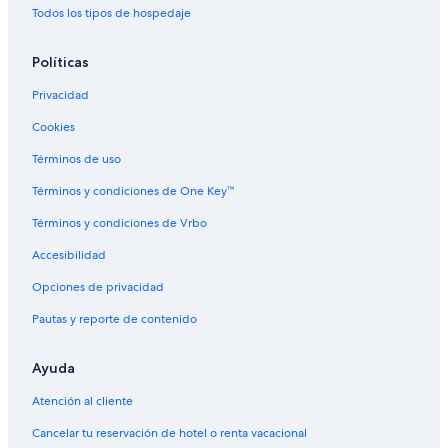
Hoteles en la playa en Guatapé
Todos los tipos de hospedaje
Hoteles familiares en Guatapé
Políticas
Hoteles románticos en Guatapé
Privacidad
Hoteles baratos en Guatapé
Cookies
Hoteles cerca de la catedral en Guatapé
Hoteles cerca del lago en Guatapé
Términos de uso
Hoteles con bar en Guatapé
Términos y condiciones de One Key™
Hoteles con desayuno incluido en Guatapé
Términos y condiciones de Vrbo
Hoteles con estacionamiento en Guatapé
Accesibilidad
Hoteles con área de juegos en Guatapé
Opciones de privacidad
Hoteles con alberca en Guatapé
Pautas y reporte de contenido
Hoteles con restaurante en Guatapé
Ayuda
Hoteles con hidromasaje en Guatapé
Hoteles con traslado del/al aeropuerto en Guatapé
Atención al cliente
Hoteles con vista en Guatapé
Cancelar tu reservación de hotel o renta vacacional