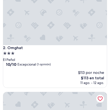
Omghat
2. Omghat
Propiedad
de
El Peñol
3.0
10.0
10/10
Excepcional
(1 opinión)
de
estrellas
$113 por noche
10,
Excepcional,
El
$113 en total
(1
precio
11 ago. - 12 ago.
opinión)
actual
es
Glamping La Cepa GUATAPÉ
de
$113