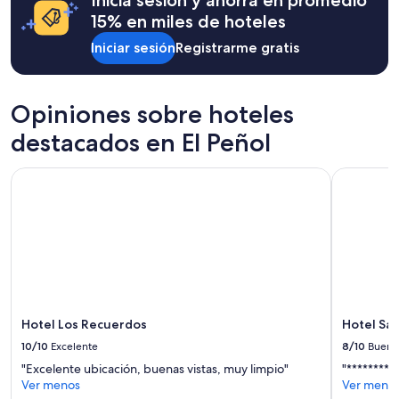
Inicia sesión y ahorra en promedio
sujetos
15% en miles de hoteles
a
cambios.
Iniciar sesión
Registrarme gratis
Aplican
términos
adicionales.
Opiniones sobre hoteles
destacados en El Peñol
Hotel Los Recuerdos
Hotel San
Hotel Los Recuerdos
Hotel Sa
10/10
Excelente
8/10
Bueno
"Excelente ubicación, buenas vistas, muy limpio"
"********
Ver menos
Ver meno