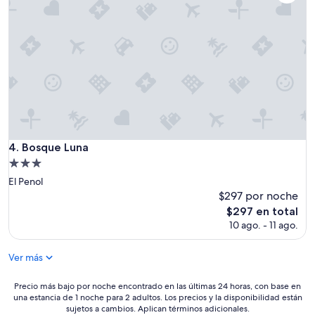
l
u
g
a
r
p
a
r
a
e
s
t
Bosque Luna
4. Bosque Luna
a
Propiedad
r
de
e
El Penol
3.0
n
$297 por noche
p
estrellas
El
$297 en total
a
precio
10 ago. - 11 ago.
r
actual
e
es
j
Ver más
de
a
$297
,
Precio
Precio más bajo por noche encontrado en las últimas 24 horas, con base en
m
una estancia de 1 noche para 2 adultos. Los precios y la disponibilidad están
más
u
sujetos a cambios. Aplican términos adicionales.
bajo