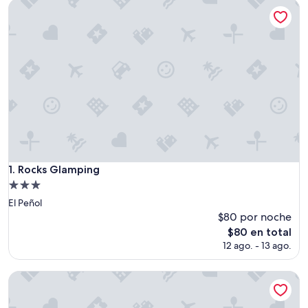
Rocks Glamping
Rocks Glamping
1. Rocks Glamping
Propiedad
de
El Peñol
3.0
$80 por noche
estrellas
El
$80 en total
precio
12 ago. - 13 ago.
actual
es
Omghat
de
$80