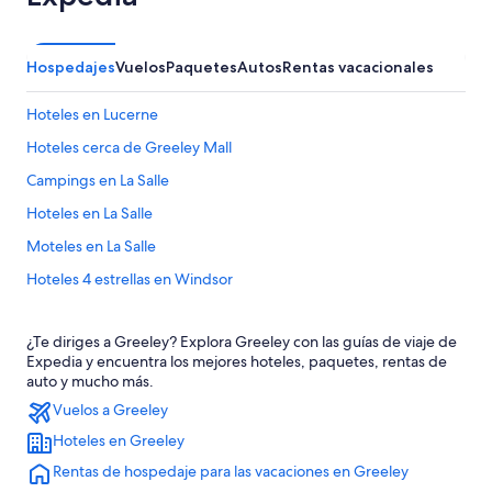
Hospedajes
Vuelos
Paquetes
Autos
Rentas vacacionales
Hoteles en Lucerne
Hoteles cerca de Greeley Mall
Campings en La Salle
Hoteles en La Salle
Moteles en La Salle
Hoteles 4 estrellas en Windsor
Apart-Hoteles en Windsor
¿Te diriges a Greeley? Explora Greeley con las guías de viaje de
B&B en Windsor
Expedia y encuentra los mejores hoteles, paquetes, rentas de
Casas de huéspedes en Windsor
auto y mucho más.
Vuelos a Greeley
Casas vacacionales en Windsor
Hoteles en Greeley
Hoteles de lujo en Windsor
Rentas de hospedaje para las vacaciones en Greeley
Hoteles en Windsor