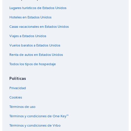
Hoteles cerca de Centennial Village Museum
Lugares turísticos de Estados Unidos
Apartamentos en Gilcrest
Hoteles en Estados Unidos
Moteles en Gilcrest
Casas vacacionales en Estados Unidos
Hostales en Johnstown
Viajes a Estados Unidos
Hoteles en Johnstown
Vuelos baratos a Estados Unidos
Hoteles cerca de Family FunPlex
Renta de autos en Estados Unidos
Hoteles cerca de Fritzler's Corn Maize
Todos los tipos de hospedaje
Hoteles cerca de Greeley Ice Haus
Hoteles cerca de Windsor Lake
Políticas
Hoteles cerca de Parque regional Island Grove
Privacidad
Hoteles 5 estrellas en Eaton
Cookies
Casas de ciudad en Eaton
Términos de uso
Hoteles en Eaton
Términos y condiciones de One Key™
Moteles en Eaton
Términos y condiciones de Vrbo