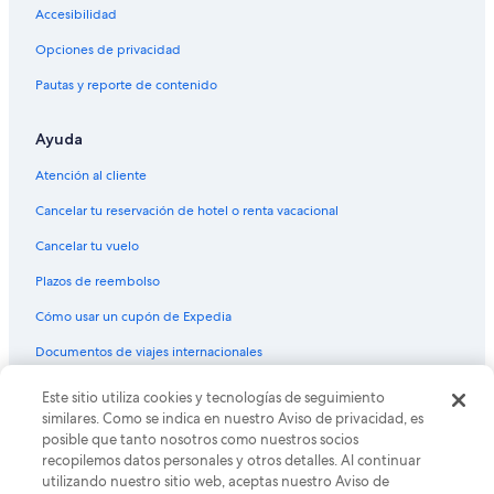
Accesibilidad
Opciones de privacidad
Pautas y reporte de contenido
Ayuda
Atención al cliente
Cancelar tu reservación de hotel o renta vacacional
Cancelar tu vuelo
Plazos de reembolso
Cómo usar un cupón de Expedia
Documentos de viajes internacionales
Este sitio utiliza cookies y tecnologías de seguimiento
© 2026 Expedia, Inc., una empresa de Expedia Group. Todos los
derechos reservados. Expedia y el logo de Expedia son marcas
similares. Como se indica en nuestro Aviso de privacidad, es
registradas o marcas comerciales de Expedia, Inc. CST# 2029030-50.
posible que tanto nosotros como nuestros socios
recopilemos datos personales y otros detalles. Al continuar
utilizando nuestro sitio web, aceptas nuestro Aviso de