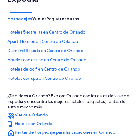
Hospedajes
Vuelos
Paquetes
Autos
Hoteles 5 estrellas en Centro de Orlando
Apart-Hoteles en Centro de Orlando
Diamond Resorts en Centro de Orlando
Hoteles con casino en Centro de Orlando
Hoteles de golf en Centro de Orlando
Hoteles con spa en Centro de Orlando
Hoteles para ir de compras en Centro de Orlando
¿Te diriges a Orlando? Explora Orlando con las guías de viaje de
Hoteles de lujo en Centro de Orlando
Expedia y encuentra los mejores hoteles, paquetes, rentas de
Hoteles de negocios en Centro de Orlando
auto y mucho más.
Vuelos a Orlando
Hoteles en la playa en Centro de Orlando
Hoteles en Orlando
Hoteles familiares en Centro de Orlando
Rentas de hospedaje para las vacaciones en Orlando
Hoteles históricos en Centro de Orlando