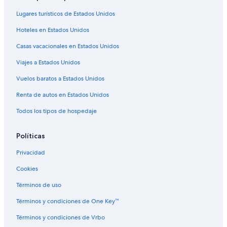
Hoteles con restaurante en Centro de Orlando
Lugares turísticos de Estados Unidos
Hoteles con hidromasaje en Centro de Orlando
Hoteles en Estados Unidos
Hoteles con traslado del/al aeropuerto en Centro de Orlando
Casas vacacionales en Estados Unidos
Hoteles con vista al mar en Centro de Orlando
Viajes a Estados Unidos
Hoteles con vista en Centro de Orlando
Vuelos baratos a Estados Unidos
Hoteles en la naturaleza en Centro de Orlando
Renta de autos en Estados Unidos
Hoteles gay friendly en Centro de Orlando
Todos los tipos de hospedaje
Hoteles para bodas en Centro de Orlando
Hoteles para fumadores en Centro de Orlando
Políticas
Hoteles que aceptan mascotas en Centro de Orlando
Privacidad
Marriott Hotels & Resorts en Centro de Orlando
Cookies
Hoteles de Motel 6 en Centro de Orlando
Términos de uso
Universal Orlando Resort en Centro de Orlando
Términos y condiciones de One Key™
Vacaciones solo para adultos en Centro de Orlando
Términos y condiciones de Vrbo
Walt Disney World Resort en Centro de Orlando