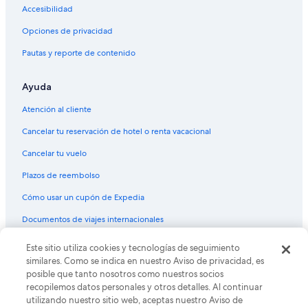
Accesibilidad
Wyndham Hotels en Centro de Orlando
Opciones de privacidad
Hoteles en Centro de Orlando
Pautas y reporte de contenido
Hoteles cerca de City Arts Factory
Hoteles cerca de Pabellón de deportes Amway Center
Ayuda
Casas de huéspedes en Condado de Orange
Atención al cliente
Casas vacacionales en Condado de Orange
Cancelar tu reservación de hotel o renta vacacional
Resorts en Condado de Orange
Cancelar tu vuelo
Apartamentos en Condado de Orange
Plazos de reembolso
Moteles en Condado de Orange
Cómo usar un cupón de Expedia
Hoteles baratos en Condado de Orange
Hoteles en Condado de Orange
Documentos de viajes internacionales
Hoteles cerca de Parque temático Universal Studios FloridaTM
Este sitio utiliza cookies y tecnologías de seguimiento
© 2026 Expedia, Inc., una empresa de Expedia Group. Todos los
derechos reservados. Expedia y el logo de Expedia son marcas
Hoteles cerca de Resort de Walt Disney World®
similares. Como se indica en nuestro Aviso de privacidad, es
registradas o marcas comerciales de Expedia, Inc. CST# 2029030-50.
posible que tanto nosotros como nuestros socios
recopilemos datos personales y otros detalles. Al continuar
utilizando nuestro sitio web, aceptas nuestro Aviso de